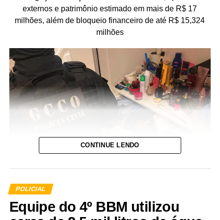
externos e patrimônio estimado em mais de R$ 17
milhões, além de bloqueio financeiro de até R$ 15,324
milhões
CONTINUE LENDO
POLICIAL
Equipe do 4º BBM utilizou
A Polícia Civil de Mato Grosso deflagrou, nesta quinta-