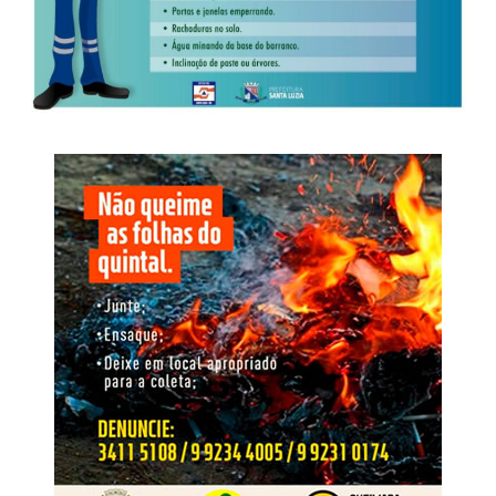
equipamentos utilizados na exploração de jogos de azar.
celulares diferentes entre setembro de 2025 e março de
2026. A alternância dos terminais indica método de
Investigação
adaptação destinado a contornar apreensões e controles
penitenciários, permitindo a continuidade das
O inquérito instaurado pela Derf de Rondonópolis teve
comunicações clandestinas.
início após a apreensão de um aparelho celular utilizado
por um dos autores de um roubo e incêndio, ocorrido em
Nome da Operação
18 de fevereiro de 2025, em uma padaria localizada no
bairro São Sebastião, em Rondonópolis.
O nome Replay faz referência à repetição das condutas e
à capacidade de reorganização identificada após as
operações anteriores. A nova fase busca interromper esse
ciclo, responsabilizar os envolvidos, neutralizar o
O crime foi praticado por dois homens armados, que
comando exercido de dentro do cárcere e retirar da
anunciaram o roubo e, em seguida, incendiaram as
estrutura os recursos financeiros e patrimoniais utilizados
dependências da padaria. No decorrer das investigações,
para manter suas atividades
os dois suspeitos foram identificados e tiveram as
respectivas prisões preventivas decretadas pela Justiça.
WhatsApp
Facebook
Twitter
Messenger
LinkedIn
Share
Em maio de 2025, os dois foragidos foram abordados
pela Polícia Rodoviária Federal portando documentos de