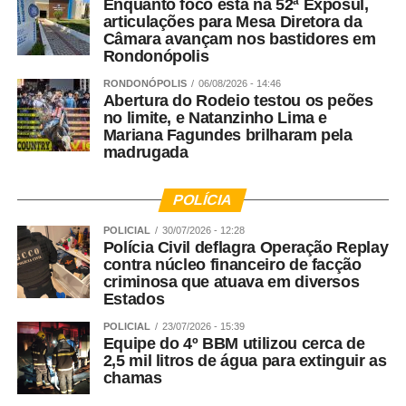
Enquanto foco está na 52ª Exposul,
articulações para Mesa Diretora da
Câmara avançam nos bastidores em
Rondonópolis
RONDONÓPOLIS
06/08/2026 - 14:46
Abertura do Rodeio testou os peões
no limite, e Natanzinho Lima e
Mariana Fagundes brilharam pela
madrugada
POLÍCIA
POLICIAL
30/07/2026 - 12:28
Polícia Civil deflagra Operação Replay
contra núcleo financeiro de facção
criminosa que atuava em diversos
Estados
POLICIAL
23/07/2026 - 15:39
Equipe do 4º BBM utilizou cerca de
2,5 mil litros de água para extinguir as
chamas