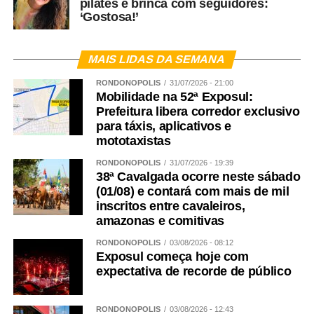
pilates e brinca com seguidores:
‘Gostosa!’
MAIS LIDAS DA SEMANA
RONDONÓPOLIS
31/07/2026 - 21:00
Mobilidade na 52ª Exposul:
Prefeitura libera corredor exclusivo
para táxis, aplicativos e
mototaxistas
RONDONÓPOLIS
31/07/2026 - 19:39
38ª Cavalgada ocorre neste sábado
(01/08) e contará com mais de mil
inscritos entre cavaleiros,
amazonas e comitivas
RONDONÓPOLIS
03/08/2026 - 08:12
Exposul começa hoje com
expectativa de recorde de público
RONDONÓPOLIS
03/08/2026 - 12:43