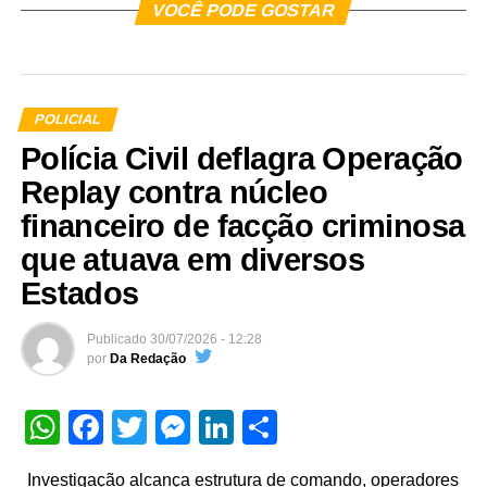
VOCÊ PODE GOSTAR
POLICIAL
Polícia Civil deflagra Operação
Replay contra núcleo
financeiro de facção criminosa
que atuava em diversos
Estados
Publicado
30/07/2026 - 12:28
por
Da Redação
WhatsApp
Facebook
Twitter
Messenger
LinkedIn
Share
Investigação alcança estrutura de comando, operadores