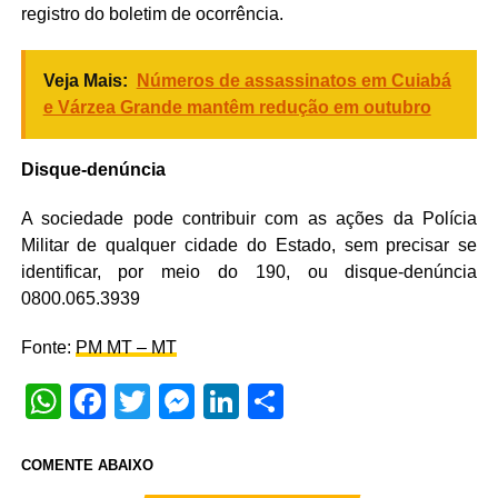
registro do boletim de ocorrência.
Veja Mais:
Números de assassinatos em Cuiabá
e Várzea Grande mantêm redução em outubro
Disque-denúncia
A sociedade pode contribuir com as ações da Polícia
Militar de qualquer cidade do Estado, sem precisar se
identificar, por meio do 190, ou disque-denúncia
0800.065.3939
Fonte:
PM MT – MT
WhatsApp
Facebook
Twitter
Messenger
LinkedIn
Share
COMENTE ABAIXO