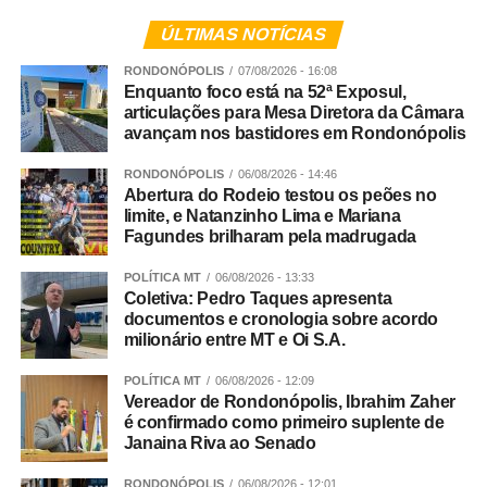
ÚLTIMAS NOTÍCIAS
RONDONÓPOLIS
07/08/2026 - 16:08
Enquanto foco está na 52ª Exposul,
Conforme apurado, trata-se de um grupo criminoso que
articulações para Mesa Diretora da Câmara
atuava nos crimes de tráfico de drogas, extorsão,
avançam nos bastidores em Rondonópolis
exploração de jogos de azar, fraude processual e
falsidade ideológica.
RONDONÓPOLIS
06/08/2026 - 14:46
Abertura do Rodeio testou os peões no
limite, e Natanzinho Lima e Mariana
Continuidade
Fagundes brilharam pela madrugada
As diligências prosseguem para a conclusão das
POLÍTICA MT
06/08/2026 - 13:33
investigações e finalização do inquérito policial, com o
Coletiva: Pedro Taques apresenta
documentos e cronologia sobre acordo
consequente indiciamento dos envolvidos.
milionário entre MT e Oi S.A.
POLÍTICA MT
06/08/2026 - 12:09
Vereador de Rondonópolis, Ibrahim Zaher
Integração
é confirmado como primeiro suplente de
Janaina Riva ao Senado
Participaram da Operação Adsumus equipes da
RONDONÓPOLIS
06/08/2026 - 12:01