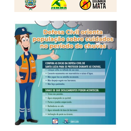
identificação falsos. Ambos viajavam como passageiros
de um ônibus interestadual que fazia o trajeto de Cuiabá
(MT) para o Rio de Janeiro (RJ).
Na ocasião, a equipe da Polícia Rodoviária Federal
apreendeu os aparelhos celulares que estavam com os
suspeitos, e o material foi encaminhado à Derf de
Rondonópolis para as providências cabíveis.
A partir da análise do conteúdo extraído dos celulares, os
policiais identificaram a existência de uma célula de
facção com atuação em diversos municípios de Mato
Grosso.
Veja Mais:
Quadrilha é desarticulada após
denúncia em Mirassol D’Oeste