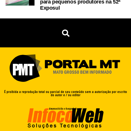
para pequenos produtores na 52ª
Exposul
É proibida a reprodução total ou parcial de seu conteúdo sem a autorização por escrito
do autor e / ou editor
desenvolvido e hospedado por