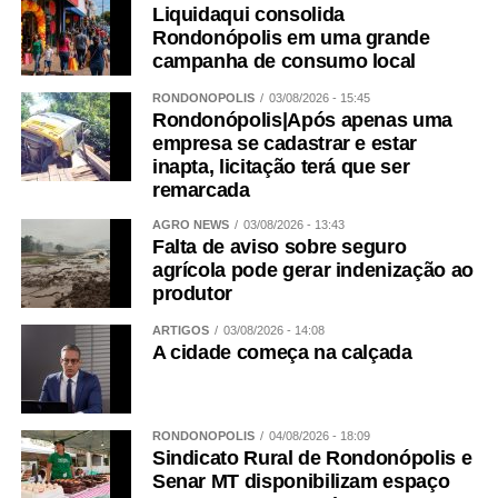
Liquidaqui consolida
Rondonópolis em uma grande
campanha de consumo local
RONDONÓPOLIS
03/08/2026 - 15:45
Rondonópolis|Após apenas uma
empresa se cadastrar e estar
inapta, licitação terá que ser
remarcada
AGRO NEWS
03/08/2026 - 13:43
Falta de aviso sobre seguro
agrícola pode gerar indenização ao
produtor
ARTIGOS
03/08/2026 - 14:08
A cidade começa na calçada
RONDONÓPOLIS
04/08/2026 - 18:09
Sindicato Rural de Rondonópolis e
Senar MT disponibilizam espaço