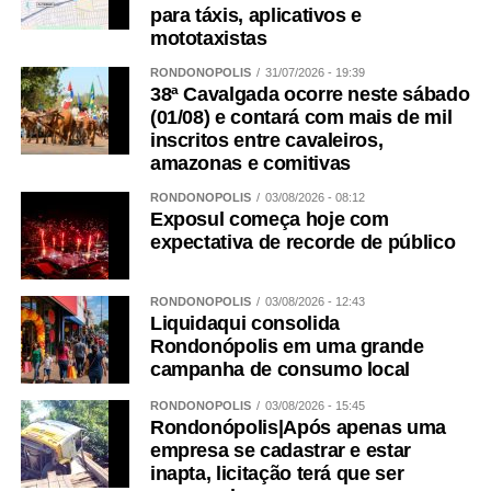
para táxis, aplicativos e
mototaxistas
RONDONÓPOLIS
31/07/2026 - 19:39
38ª Cavalgada ocorre neste sábado
(01/08) e contará com mais de mil
inscritos entre cavaleiros,
amazonas e comitivas
RONDONÓPOLIS
03/08/2026 - 08:12
Exposul começa hoje com
expectativa de recorde de público
RONDONÓPOLIS
03/08/2026 - 12:43
Liquidaqui consolida
Rondonópolis em uma grande
campanha de consumo local
RONDONÓPOLIS
03/08/2026 - 15:45
Rondonópolis|Após apenas uma
empresa se cadastrar e estar
inapta, licitação terá que ser