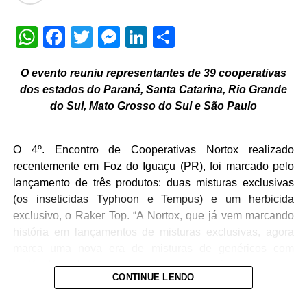
assegurados todos os direitos decorrentes da titulação.
WhatsApp
Facebook
Twitter
Messenger
LinkedIn
Share
“O pós-Reurb é uma etapa decisiva. A regularização
precisa continuar sendo acompanhada para que os
municípios consigam integrar essas áreas ao
O evento reuniu representantes de 39 cooperativas
ordenamento urbano, consolidar a segurança jurídica das
dos estados do Paraná, Santa Catarina, Rio Grande
famílias e ampliar os benefícios sociais, urbanísticos e
do Sul, Mato Grosso do Sul e São Paulo
econômicos gerados por esse processo”, afirmou
Pazzeto.
O 4º. Encontro de Cooperativas Nortox realizado
Além de garantir segurança jurídica aos moradores, a
recentemente em Foz do Iguaçu (PR), foi marcado pelo
Regularização Fundiária Urbana tem sido apontada
lançamento de três produtos: duas misturas exclusivas
como um instrumento capaz de reduzir desigualdades e
(os inseticidas Typhoon e Tempus) e um herbicida
impulsionar o desenvolvimento local.
exclusivo, o Raker Top. “A Nortox, que já vem marcando
história em lançamentos de misturas exclusivas, agora
marca uma nova era de misturas de genéricos com
Veja Mais:
Pronto Atendimento Infantil do
moléculas sob patente. Isso demonstra mais uma vez que
Hospital Estadual Santa Casa retoma
CONTINUE LENDO
a empresa tem sua estratégia bem definida. O
atendimento a novos pacientes
lançamento desses produtos foi o ponto alto do 4º.