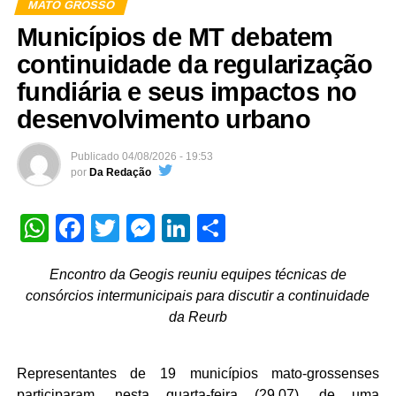
MATO GROSSO
Municípios de MT debatem
continuidade da regularização
fundiária e seus impactos no
desenvolvimento urbano
Publicado
04/08/2026 - 19:53
por
Da Redação
WhatsApp
Facebook
Twitter
Messenger
LinkedIn
Share
Encontro da Geogis reuniu equipes técnicas de
consórcios intermunicipais para discutir a continuidade
da Reurb
Representantes de 19 municípios mato-grossenses
participaram, nesta quarta-feira (29.07), de uma