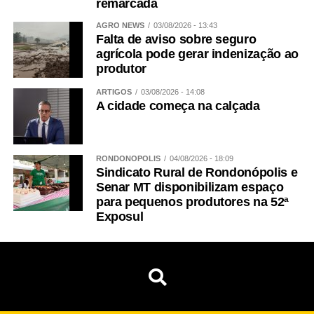
remarcada
AGRO NEWS
03/08/2026 - 13:43
Falta de aviso sobre seguro
agrícola pode gerar indenização ao
produtor
ARTIGOS
03/08/2026 - 14:08
A cidade começa na calçada
RONDONÓPOLIS
04/08/2026 - 18:09
Sindicato Rural de Rondonópolis e
Senar MT disponibilizam espaço
para pequenos produtores na 52ª
Exposul