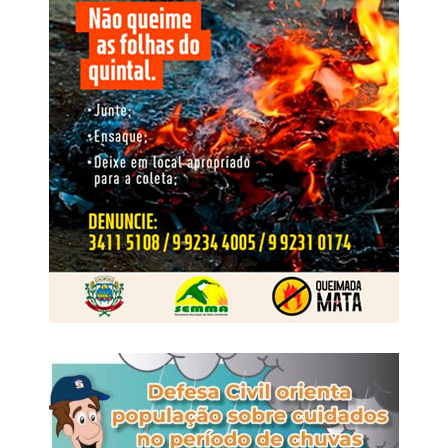
programas voltados às cooperativas, novas estratégias
de manejo em fungicidas, soluções para pastagens,
avanços na área de herbicidas, além de debates técnicos
que promoveram a troca de experiências entre
especialistas da Nortox e representantes das
cooperativas. A programação contou ainda com palestras
de convidados externos, como o economista Igor Barreto,
do Itaú BBA, que apresentou uma análise do cenário
econômico e das perspectivas para o agronegócio, e do
pesquisador Aroldo Marochi, que abordou os desafios
relacionados às doenças nas lavouras e ao manejo com
fungicidas.
WhatsApp
Facebook
Twitter
Messenger
LinkedIn
Share