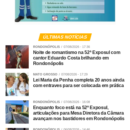
para qualificar e apoiar microempreendedores
individuais
Limites sem violência
ÚLTIMAS NOTÍCIAS
Para Andreia, estabelecer regras e dizer “não” continua
sendo uma das principais responsabilidades da família. A
RONDONÓPOLIS
07/08/2026 - 17:36
Noite de romantismo na 52ª Exposul com
diferença está na forma como esses limites são
cantor Eduardo Costa brilhando em
apresentados.
Rondonópolis
“Ser firme não significa ser agressivo. Uma atitude
MATO GROSSO
07/08/2026 - 17:29
Lei Maria da Penha completa 20 anos ainda
simples e muito eficaz é abaixar-se para ficar na altura da
com entraves para ser colocada em prática
criança, estabelecer contato visual e falar com uma voz
calma, mas segura. Depois, é importante procurar
compreender o que aconteceu e ajudar a criança a
RONDONÓPOLIS
07/08/2026 - 16:08
Enquanto foco está na 52ª Exposul,
reconhecer e nomear aquilo que está sentindo”, sugere
articulações para Mesa Diretora da Câmara
Andreia.
avançam nos bastidores em Rondonópolis
Segundo ela, acolher emoções como tristeza, medo,
RONDONÓPOLIS
06/08/2026 - 14:46