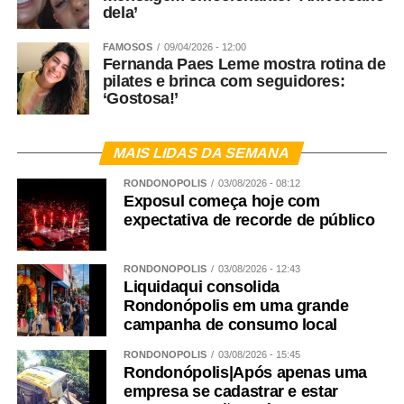
dela’
FAMOSOS
09/04/2026 - 12:00
Fernanda Paes Leme mostra rotina de
pilates e brinca com seguidores:
‘Gostosa!’
MAIS LIDAS DA SEMANA
RONDONÓPOLIS
03/08/2026 - 08:12
Exposul começa hoje com
expectativa de recorde de público
RONDONÓPOLIS
03/08/2026 - 12:43
Liquidaqui consolida
Rondonópolis em uma grande
campanha de consumo local
RONDONÓPOLIS
03/08/2026 - 15:45
Rondonópolis|Após apenas uma
empresa se cadastrar e estar