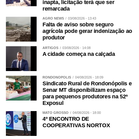
inapta, licitação terá que ser
remarcada
AGRO NEWS
03/08/2026 - 13:43
Falta de aviso sobre seguro
agrícola pode gerar indenização ao
produtor
ARTIGOS
03/08/2026 - 14:08
A cidade começa na calçada
RONDONÓPOLIS
04/08/2026 - 18:09
Sindicato Rural de Rondonópolis e
Senar MT disponibilizam espaço
para pequenos produtores na 52ª
Exposul
MATO GROSSO
04/08/2026 - 18:00
4º ENCONTRO DE
COOPERATIVAS NORTOX