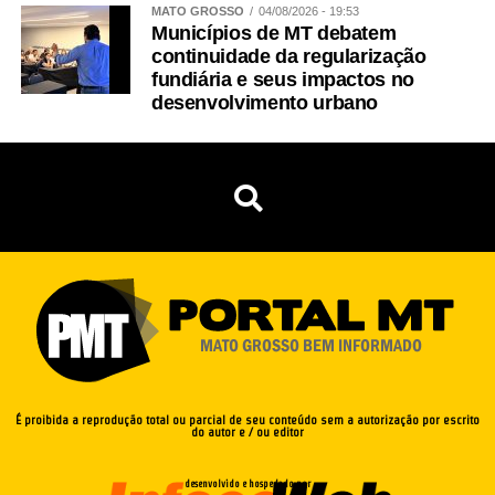
MATO GROSSO
04/08/2026 - 19:53
Municípios de MT debatem
continuidade da regularização
fundiária e seus impactos no
desenvolvimento urbano
É proibida a reprodução total ou parcial de seu conteúdo sem a autorização por escrito
do autor e / ou editor
desenvolvido e hospedado por