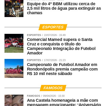
WhatsApp
Facebook
Twitter
Messenger
LinkedIn
Share
Equipe do 4º BBM utilizou cerca de
2,5 mil litros de água para extinguir as
chamas
ESPORTES
ESPORTES
22/07/2026 - 15:49
Comercial Mamed supera o Santa
Cruz e conquista o título do
Campeonato Integração de Futebol
Amador
ESPORTES
17/07/2026 - 21:23
Campeonato de Futebol Amador em
Rondonópolis premia campeão com
R$ 10 mil neste sábado
FAMOSOS
FAMOSOS
09/04/2026 - 15:30
Ana Castela homenageia a mãe com
mensagem emocionante: ‘Aniversário