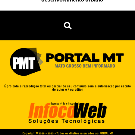
É proibida a reprodução total ou parcial de seu conteúdo sem a autorização por escrito
do autor e / ou editor
desenvolvido e hospedado por
Copyright © 2018 - 2023 - Todos os direitos reservados ao PORTAL MT