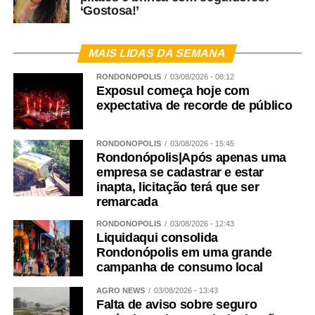
‘Gostosa!’
MAIS LIDAS DA SEMANA
RONDONÓPOLIS
03/08/2026 - 08:12
Exposul começa hoje com
expectativa de recorde de público
RONDONÓPOLIS
03/08/2026 - 15:45
Rondonópolis|Após apenas uma
empresa se cadastrar e estar
inapta, licitação terá que ser
remarcada
RONDONÓPOLIS
03/08/2026 - 12:43
Liquidaqui consolida
Rondonópolis em uma grande
campanha de consumo local
AGRO NEWS
03/08/2026 - 13:43
Falta de aviso sobre seguro