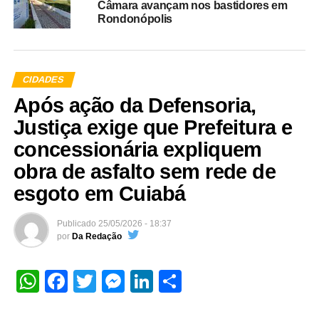
Câmara avançam nos bastidores em
Rondonópolis
CIDADES
Após ação da Defensoria,
Justiça exige que Prefeitura e
concessionária expliquem
obra de asfalto sem rede de
esgoto em Cuiabá
Publicado
25/05/2026 - 18:37
por
Da Redação
WhatsApp
Facebook
Twitter
Messenger
LinkedIn
Share