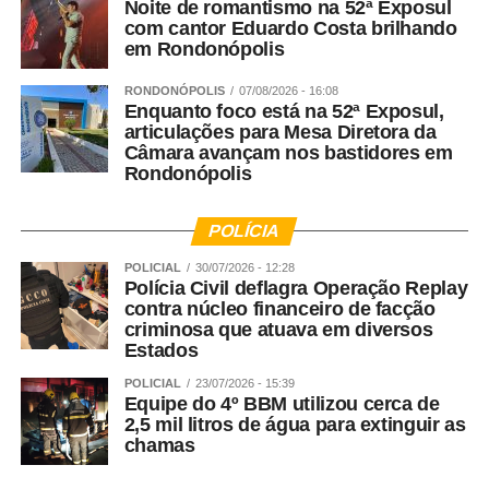
Noite de romantismo na 52ª Exposul
com cantor Eduardo Costa brilhando
em Rondonópolis
RONDONÓPOLIS
07/08/2026 - 16:08
Enquanto foco está na 52ª Exposul,
articulações para Mesa Diretora da
Câmara avançam nos bastidores em
Rondonópolis
POLÍCIA
POLICIAL
30/07/2026 - 12:28
Polícia Civil deflagra Operação Replay
contra núcleo financeiro de facção
criminosa que atuava em diversos
Estados
POLICIAL
23/07/2026 - 15:39
Equipe do 4º BBM utilizou cerca de
2,5 mil litros de água para extinguir as
chamas