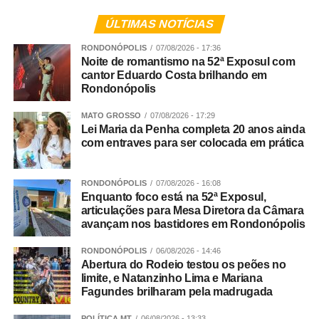
animais peçonhentos, como a grama quando é cortada).
após um incêndio registrado recentemente em uma casa
ÚLTIMAS NOTÍCIAS
noturna da capital. Na ocasião do lançamento da
O que não é coletado?
operação, a secretária municipal de Ordem Pública,
RONDONÓPOLIS
07/08/2026 - 17:36
Noite de romantismo na 52ª Exposul com
Juliana Palhares afirmou que a intensificação das
Galhos maiores, resultado de podas, devem ser levados
cantor Eduardo Costa brilhando em
fiscalizações busca garantir maior segurança ao público
pelo próprio morador até o Depósito Municipal de
Rondonópolis
e assegurar que os estabelecimentos estejam adequados
Entulhos (DME). Restos de construção civil também não
às normas exigidas para funcionamento.
MATO GROSSO
07/08/2026 - 17:29
são coletados em casa e devem ser recolhidos por
Lei Maria da Penha completa 20 anos ainda
empresas especializadas nesta coleta. Se for pouco
WhatsApp
Facebook
Twitter
Messenger
LinkedIn
Share
com entraves para ser colocada em prática
volume, o próprio morador pode levar os resíduos de
construção ao DME, que funciona todos os dias da
RONDONÓPOLIS
07/08/2026 - 16:08
semana (inclusive aos fins de semana), das 6h às 18h.
Enquanto foco está na 52ª Exposul,
articulações para Mesa Diretora da Câmara
avançam nos bastidores em Rondonópolis
Veja Mais:
Várzea Grande oferece parques com
estrutura para lazer e atividades físicas no feriado
RONDONÓPOLIS
06/08/2026 - 14:46
Abertura do Rodeio testou os peões no
da Semana Santa
limite, e Natanzinho Lima e Mariana
Fagundes brilharam pela madrugada
Resíduos industriais não são recolhidos de forma alguma
POLÍTICA MT
06/08/2026 - 13:33