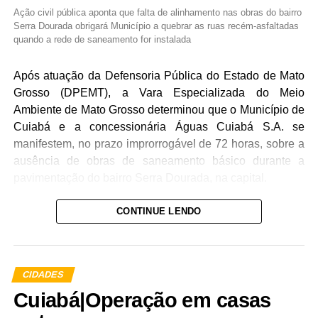
Ação civil pública aponta que falta de alinhamento nas obras do bairro
Serra Dourada obrigará Município a quebrar as ruas recém-asfaltadas
quando a rede de saneamento for instalada
Após atuação da Defensoria Pública do Estado de Mato
Grosso (DPEMT), a Vara Especializada do Meio
Ambiente de Mato Grosso determinou que o Município de
Cuiabá e a concessionária Águas Cuiabá S.A. se
manifestem, no prazo improrrogável de 72 horas, sobre a
ausência de obras de saneamento básico durante a
pavimentação do bairro Serra Dourada, na capital.
A decisão judicial da última quarta-feira (20) atende à
CONTINUE LENDO
solicitação da Defensoria, que ingressou com uma ação
civil pública (ACP), com pedido de liminar, para evitar o
desperdício de dinheiro público e danos ao meio
CIDADES
ambiente.
Cuiabá|Operação em casas
De acordo com a ACP, a Prefeitura está avançando com