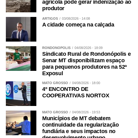
agrícola pode gerar indenização ao
produtor
ARTIGOS
03/08/2026 - 14:08
A cidade começa na calçada
RONDONÓPOLIS
04/08/2026 - 18:09
Sindicato Rural de Rondonópolis e
Senar MT disponibilizam espaço
para pequenos produtores na 52ª
Exposul
MATO GROSSO
04/08/2026 - 18:00
4º ENCONTRO DE
COOPERATIVAS NORTOX
MATO GROSSO
04/08/2026 - 19:53
Municípios de MT debatem
continuidade da regularização
fundiária e seus impactos no
desenvolvimento urbano