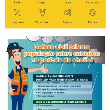
apenas medidas orientativas relacionadas à exposição
Na próxima semana, de 13 a 17 de abril, as equipes da
de preços e disponibilização de cardápio físico. No local,
Secretaria de Infraestrutura, Transporte e Saneamento
a equipe da Sorp também registrou infração leve por
(Sintra) cortam estrada para fazer a coleta nos distritos de
emissão sonora acima do permitido, com medição de 75
Caravágio e Primavera. “Já peço aos moradores dos dois
decibéis no período noturno, resultando em auto de
distritos que disponham os resíduos para coleta nas
infração de R$ 600.
calçadas, de forma a não atrapalhar o trânsito de
pedestres”, solicita o titular da pasta, Milton Geller,
O agente de regulação e fiscalização da Sorp, Rafael da
reforçando que a participação de todos é fundamental
Cruz Mestre, explicou que as principais irregularidades
neste processo e que dispor os resíduos fora do período
verificadas nos três dias da operação envolvem alvarás
correto pode gerar multa.
ausentes ou desatualizados, com divergências de
endereço, área ou CNPJ. Segundo ele, os
A partir do dia 22 de abril, as equipes da Sintra dão início
estabelecimentos notificados têm prazo de 10 dias para
à segunda rodada da coleta de volumosos, pelo Setor 1.
regularização documental, sob pena de multa. O fiscal
O calendário pode ser conferido aqui.
também ressaltou que a ausência de ocorrências graves
demonstra a importância do trabalho preventivo realizado
“Mais que organização e beleza, a limpeza urbana é uma
rotineiramente pelos órgãos municipais.
questão de saúde pública – e manter quintais livres de
objetos que possam acumular qualquer quantidade de
O balanço consolidado das ações aponta que o trabalho
água é a forma mais eficaz de combatermos doenças