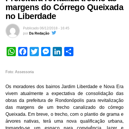
margens do Córrego Queixada
no Liberdade
Publicado
06/12/2018 - 16:45
por
Da Redação
WhatsApp
Facebook
Twitter
Messenger
LinkedIn
Share
Foto: Assessoria
Os moradores dos bairros Jardim Liberdade e Nova Era
vivem atualmente a expectativa de consolidação das
obras da prefeitura de Rondonópolis para revitalização
das margens de um trecho canalizado do córrego
Queixada. Em breve, o trecho, com o plantio de grama e
árvores nativas, terá uma nova qualificação urbana,
tornando-se um espaço para convivência, lazer e