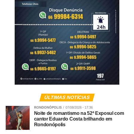
Country, loja TXC (Shopping), Padaria Vip e Sindicato
Rural.
A 52ª Exposul é uma realização do Sindicato dos
Produtores Rurais de Rondonópolis e conta com o
patrocínio institucional do Senar MT, Aprosoja MT,
Famato, Governo do Estado de Mato Grosso, Prefeitura
Municipal e Câmara Municipal de Rondonópolis.
Veja Mais:
Obra de alargamento no Trevão
garantem melhor fluidez na travessia de
Rondonópolis
ÚLTIMAS NOTÍCIAS
Programação 52º Exposul – quinta-feira – 06/08
RONDONÓPOLIS
07/08/2026 - 17:36
Noite de romantismo na 52ª Exposul com
6h – Ordenha Oficial do 32º Torneio Leiteiro – Pavilhão
cantor Eduardo Costa brilhando em
Rondonópolis
Pedro Neves