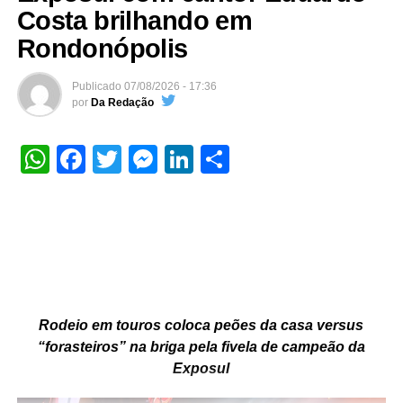
Costa brilhando em
Rondonópolis
Publicado
07/08/2026 - 17:36
por
Da Redação
WhatsApp
Facebook
Twitter
Messenger
LinkedIn
Share
Rodeio em touros coloca peões da casa versus
“forasteiros” na briga pela fivela de campeão da
Exposul