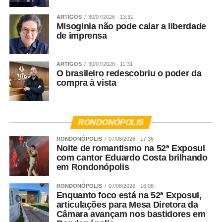
WhatsApp
Facebook
Twitter
Messenger
LinkedIn
Share
ARTIGOS
30/07/2026 - 13:31
Misoginia não pode calar a liberdade
de imprensa
ARTIGOS
30/07/2026 - 11:31
O brasileiro redescobriu o poder da
compra à vista
RONDONÓPOLIS
RONDONÓPOLIS
07/08/2026 - 17:36
Noite de romantismo na 52ª Exposul
com cantor Eduardo Costa brilhando
em Rondonópolis
RONDONÓPOLIS
07/08/2026 - 16:08
Enquanto foco está na 52ª Exposul,
articulações para Mesa Diretora da
Câmara avançam nos bastidores em