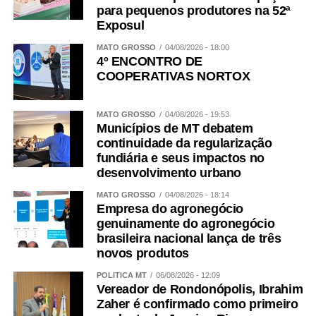
para pequenos produtores na 52ª
Exposul
MATO GROSSO
04/08/2026 - 18:00
4º ENCONTRO DE
COOPERATIVAS NORTOX
MATO GROSSO
04/08/2026 - 19:53
Municípios de MT debatem
continuidade da regularização
fundiária e seus impactos no
desenvolvimento urbano
MATO GROSSO
04/08/2026 - 18:14
Empresa do agronegócio
genuinamente do agronegócio
brasileira nacional lança de três
novos produtos
POLÍTICA MT
06/08/2026 - 12:09
Vereador de Rondonópolis, Ibrahim
Zaher é confirmado como primeiro