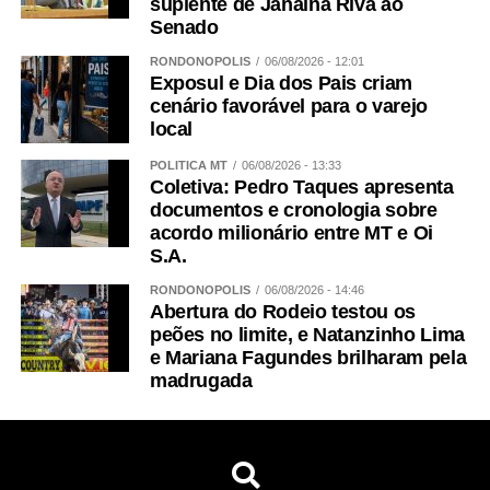
suplente de Janaina Riva ao
Senado
RONDONÓPOLIS
06/08/2026 - 12:01
Exposul e Dia dos Pais criam
cenário favorável para o varejo
local
POLÍTICA MT
06/08/2026 - 13:33
Coletiva: Pedro Taques apresenta
documentos e cronologia sobre
acordo milionário entre MT e Oi
S.A.
RONDONÓPOLIS
06/08/2026 - 14:46
Abertura do Rodeio testou os
peões no limite, e Natanzinho Lima
e Mariana Fagundes brilharam pela
madrugada