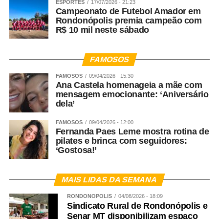
ESPORTES
17/07/2026 - 21:23
Campeonato de Futebol Amador em
Rondonópolis premia campeão com
R$ 10 mil neste sábado
FAMOSOS
FAMOSOS
09/04/2026 - 15:30
Ana Castela homenageia a mãe com
mensagem emocionante: ‘Aniversário
dela’
FAMOSOS
09/04/2026 - 12:00
Fernanda Paes Leme mostra rotina de
pilates e brinca com seguidores:
‘Gostosa!’
MAIS LIDAS DA SEMANA
RONDONÓPOLIS
04/08/2026 - 18:09
Sindicato Rural de Rondonópolis e
Senar MT disponibilizam espaço