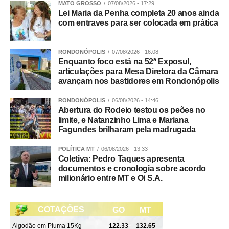
MATO GROSSO
07/08/2026 - 17:29
14h – Feira do Reprodutor Nelore Bom Jesus
Lei Maria da Penha completa 20 anos ainda
com entraves para ser colocada em prática
Tatersal / Currais Ari Torremocha
14h – Palestra: Força Tática – Segurança Rural
RONDONÓPOLIS
07/08/2026 - 16:08
Enquanto foco está na 52ª Exposul,
articulações para Mesa Diretora da Câmara
Pavilhão de Palestras
avançam nos bastidores em Rondonópolis
15h – Cruzamento – Eficiência no campo e macies na
RONDONÓPOLIS
06/08/2026 - 14:46
mesa / Alexandre Zadra, Zootecnista, gerente Genex
Abertura do Rodeio testou os peões no
limite, e Natanzinho Lima e Mariana
Fagundes brilharam pela madrugada
Pavilhão de Palestras
POLÍTICA MT
06/08/2026 - 13:33
16h – O mercado mudou, e seu boi? Waldemar Maia,
Coletiva: Pedro Taques apresenta
gerente de fomento Minerva Foods
documentos e cronologia sobre acordo
milionário entre MT e Oi S.A.
Pavilhão de Palestras
17h – O que as novilhas do cedo tem de especial e quais
são as novidades de manejo reprodutivo para elas?