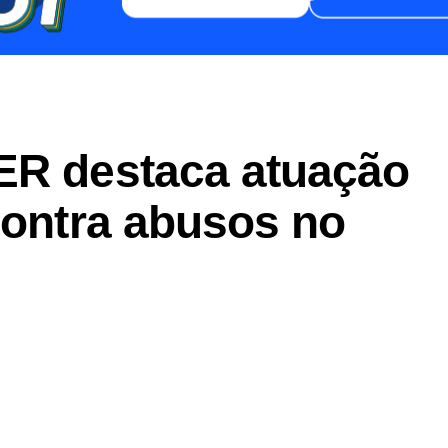
ER destaca atuação
contra abusos no
er
In
re