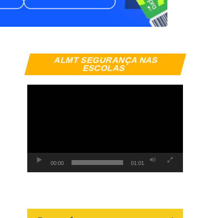
Tocador
ALMT SEGURANÇA NAS
de
ESCOLAS
vídeo
00:00
01:01