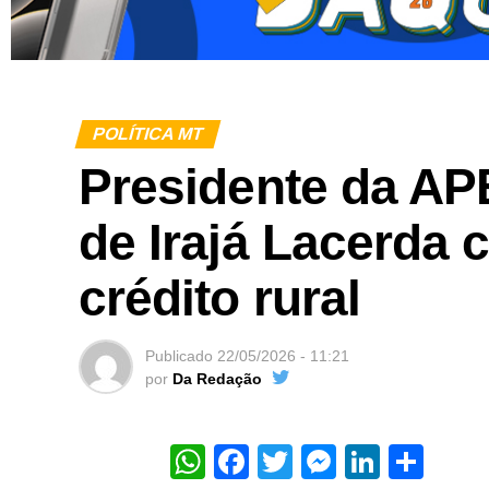
POLÍTICA MT
Presidente da AP
de Irajá Lacerda 
crédito rural
Publicado
22/05/2026 - 11:21
por
Da Redação
WhatsApp
Facebook
Twitter
Messeng
Linked
Sha