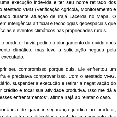
 uma execução indevida e ter seu nome retirado dos
o atestado VMG (Verificação Agrícola, Monitoramento e
tado durante atuação de Irajá Lacerda no Mapa. O
 inteligência artificial e tecnologias geoespaciais que
colas e eventos climáticos nas propriedades rurais.
 o produtor havia pedido o alongamento da dívida após
vento climático, mas teve a solicitação negada pela
o executado.
prir seu compromisso porque quis. Ele enfrentou um
safra e precisava comprovar isso. Com o atestado VMG,
iário, suspender a execução e retirar a negativação do
 crédito e tocar sua atividade produtiva. Isso me dá a
sses enfrentamentos”, afirma Irajá ao relatar o caso.
ortância de garantir segurança jurídica ao produtor,
ão de safra ou dificuldade real de cumprimento das