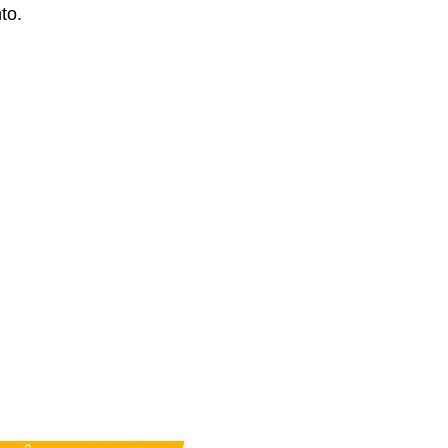
to.
er
In
re