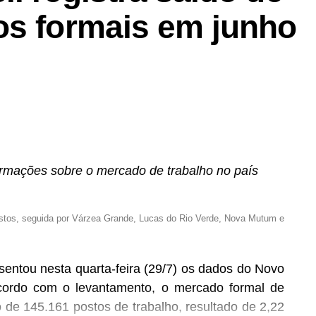
os formais em junho
ligência artificial segue represada no Congresso
rmações sobre o mercado de trabalho no país
l (TSE) assume o protagonismo ao fechar o cerco
s eleições de 2026. Amparada pela Resolução nº
stos, seguida por Várzea Grande, Lucas do Rio Verde, Nova Mutum e
leitoral já dispõe de instrumentos normativos para
 de materiais sintéticos e enquadrar estratégias
sentou nesta quarta-feira (29/7) os dados do Novo
cordo com o levantamento, o mercado formal de
do, economista e professor de direito digital na
o de 145.161 postos de trabalho, resultado de 2,22
tribunal suprem uma lacuna crucial deixada pela