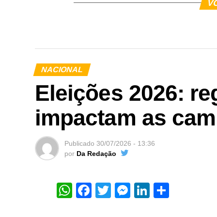
V
NACIONAL
Eleições 2026: re
impactam as cam
Publicado
30/07/2026 - 13:36
por
Da Redação
WhatsApp
Facebook
Twitter
Messenger
LinkedIn
Share