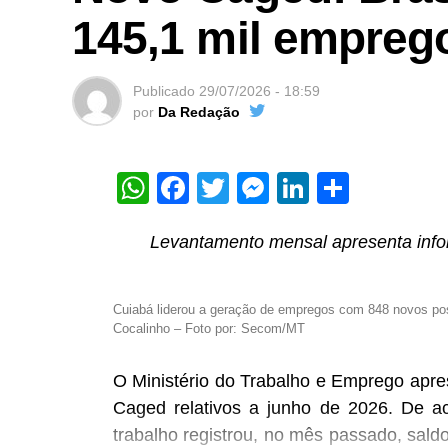
145,1 mil empreg
Publicado
29/07/2026 - 18:59
por
Da Redação
WhatsApp
Facebook
Twitter
Messenger
LinkedIn
Share
Enquanto a regulamentação geral da inte
Levantamento mensal apresenta info
Nacional, o Tribunal Superior Eleitora
jurídico sobre o uso da tecnologia na
Cuiabá liderou a geração de empregos com 848 novos po
23.732, em vigor desde 2024, a Justiça E
Cocalinho – Foto por: Secom/MT
banir deepfakes, exigir a identificação
digitais de partidos e candidatos.
O Ministério do Trabalho e Emprego apre
Caged relativos a junho de 2026. De a
De acordo com Renato Opice Blum, advoga
trabalho registrou, no mês passado, sald
ESPM, FAAP e Insper, as diretrizes do 