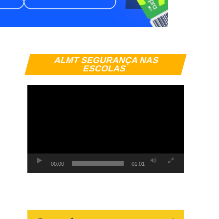
Tocador
ALMT SEGURANÇA NAS
de
ESCOLAS
vídeo
00:00
01:01