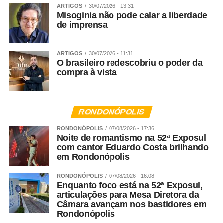
tenra infância até a fase da faculdade, é a forma mais
ARTIGOS
30/07/2026 - 13:31
Misoginia não pode calar a liberdade
eficaz. Temos que incluir nos currículos escolares o que é
de imprensa
a violência contra a mulher, o que causa essa violência
dentro da sociedade, como ela atinge o quadro familiar e
a sociedade. Os presídios brasileiros estão cheios de
ARTIGOS
30/07/2026 - 11:31
O brasileiro redescobriu o poder da
pessoas que foram vítimas de violência doméstica na
compra à vista
infância, ou que presenciaram essa violência. Por essa
razão eu defendo que a educação é a forma que temos
para garantir a prevenção da violência à médio e longo
prazo.
RONDONÓPOLIS
RONDONÓPOLIS
07/08/2026 - 17:36
Noite de romantismo na 52ª Exposul
Veja Mais:
Ranchos são demolidos para evitar
com cantor Eduardo Costa brilhando
atividade econômica em área embargada
em Rondonópolis
RONDONÓPOLIS
07/08/2026 - 16:08
Agora vamos falar do Nudem. Quais são as maiores
Enquanto foco está na 52ª Exposul,
demandas do Núcleo?
articulações para Mesa Diretora da
Câmara avançam nos bastidores em
Rondonópolis
Rosana Leite – A criação do Nudem aconteceu em 2014,