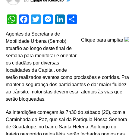
por
Equipe de Redação
WhatsApp
Facebook
Twitter
Messenger
LinkedIn
Share
Agentes da Secretaria de
Clique para ampliar
Mobilidade Urbana (Semob)
atuarão ao longo deste final de
semana para monitorar e orientar
os cidadãos por diversas
localidades da Capital, onde
serão realizados eventos como procissões e corridas. Pra
manter a segurança dos participantes e dar maior fluidez
ao trânsito, motoristas devem estar atentos às vias que
serão bloqueadas.
As interdições começam às 7h30 do sábado (20), com a
Caminhada da Paz, que sai da Paróquia Nossa Senhora
de Guadalupe, no bairro Santa Helena. Ao longo do
trajeto percorrido pelos fiéis, serão fechados pontos das