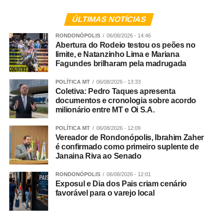
WhatsApp
Facebook
Twitter
Messenger
LinkedIn
Share
animais peçonhentos, como a grama quando é cortada).
ÚLTIMAS NOTÍCIAS
O que não é coletado?
RONDONÓPOLIS
06/08/2026 - 14:46
Abertura do Rodeio testou os peões no
Galhos maiores, resultado de podas, devem ser levados
limite, e Natanzinho Lima e Mariana
pelo próprio morador até o Depósito Municipal de
Fagundes brilharam pela madrugada
Entulhos (DME). Restos de construção civil também não
POLÍTICA MT
06/08/2026 - 13:33
são coletados em casa e devem ser recolhidos por
Coletiva: Pedro Taques apresenta
empresas especializadas nesta coleta. Se for pouco
documentos e cronologia sobre acordo
milionário entre MT e Oi S.A.
volume, o próprio morador pode levar os resíduos de
construção ao DME, que funciona todos os dias da
POLÍTICA MT
06/08/2026 - 12:09
semana (inclusive aos fins de semana), das 6h às 18h.
Vereador de Rondonópolis, Ibrahim Zaher
é confirmado como primeiro suplente de
Janaina Riva ao Senado
Veja Mais:
Liquida Centro 2023: lojas do centro
de Cuiabá irão oferecer descontos de até 70%
RONDONÓPOLIS
06/08/2026 - 12:01
Exposul e Dia dos Pais criam cenário
favorável para o varejo local
Resíduos industriais não são recolhidos de forma alguma
e devem ter uma destinação específica.