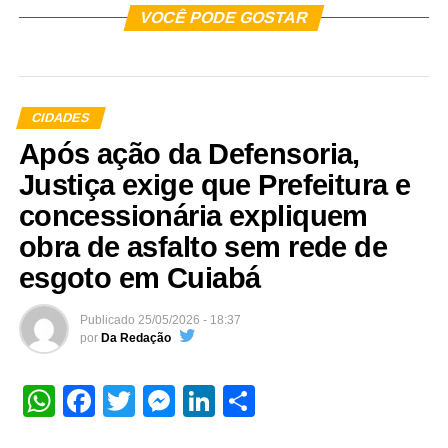
VOCÊ PODE GOSTAR
CIDADES
Após ação da Defensoria,
Justiça exige que Prefeitura e
concessionária expliquem
obra de asfalto sem rede de
esgoto em Cuiabá
Publicado
25/05/2026 - 18:37
por
Da Redação
WhatsApp
Facebook
Twitter
Messenger
LinkedIn
Share