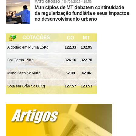
MATO GROSSO
04/08/2026 - 19:53
Municípios de MT debatem continuidade
Confira aqui como funciona cada coleta:
da regularização fundiária e seus impactos
no desenvolvimento urbano
Tá confundindo as coletas? Estas informações aqui
podem te ajudar:
Coleta de Resíduos Volumosos:
É esta do calendário.
Nesta modalidade, feita, mais ou menos, a cada dois
meses, de acordo com calendário específico, são
retirados itens como eletrodomésticos velhos e
inservíveis e os resíduos sólidos provenientes da limpeza
de jardim.
Coleta Seletiva:
É a coleta do que não é lixo e pode ter
vida nova na indústria. São os chamados materiais
recicláveis, como papel, papelão, plástico, alumínio (e
outros metais), e isopor. Esta coleta é feita uma vez por
semana, de acordo com calendário que está um tantinho
mais abaixo.