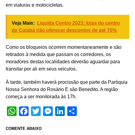
em viaturas e motocicletas.
Veja Mais:
Liquida Centro 2023: lojas do centro
de Cuiabá irão oferecer descontos de até 70%
Como os bloqueios ocorrem momentaneamente e são
retirados à medida que passam os corredores, os
moradores destas localidades deverão aguardar para
transitar por ali em seus veículos.
À tarde, também haverá procissão que parte da Paróquia
Nossa Senhora do Rosário E são Benedito. A região
começa a ser monitorada às 17h.
WhatsApp
Facebook
Twitter
Messenger
LinkedIn
Share
COMENTE ABAIXO