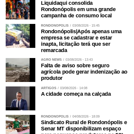
Liquidaqui consolida
Rondonópolis em uma grande
campanha de consumo local
RONDONÓPOLIS
03/08/2026 - 15:45
Rondonópolis|Após apenas uma
empresa se cadastrar e estar
inapta, licitação terá que ser
remarcada
AGRO NEWS
03/08/2026 - 13:43
Falta de aviso sobre seguro
agrícola pode gerar indenização ao
produtor
ARTIGOS
03/08/2026 - 14:08
A cidade começa na calçada
RONDONÓPOLIS
04/08/2026 - 18:09
Sindicato Rural de Rondonópolis e
Senar MT disponibilizam espaço