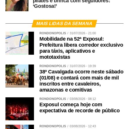
pilates e brinca com seguidores:
‘Gostosa!’
MAIS LIDAS DA SEMANA
RONDONÓPOLIS
31/07/2026 - 21:00
Mobilidade na 52ª Exposul:
Prefeitura libera corredor exclusivo
para táxis, aplicativos e
mototaxistas
RONDONÓPOLIS
31/07/2026 - 19:39
38ª Cavalgada ocorre neste sábado
(01/08) e contará com mais de mil
inscritos entre cavaleiros,
amazonas e comitivas
RONDONÓPOLIS
03/08/2026 - 08:12
Exposul começa hoje com
expectativa de recorde de público
RONDONÓPOLIS
03/08/2026 - 12:43