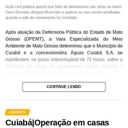
Ação civil pública aponta que falta de alinhamento nas obras do bairro
Serra Dourada obrigará Município a quebrar as ruas recém-asfaltadas
quando a rede de saneamento for instalada
Após atuação da Defensoria Pública do Estado de Mato
Grosso (DPEMT), a Vara Especializada do Meio
Ambiente de Mato Grosso determinou que o Município de
Cuiabá e a concessionária Águas Cuiabá S.A. se
manifestem, no prazo improrrogável de 72 horas, sobre a
ausência de obras de saneamento básico durante a
pavimentação do bairro Serra Dourada, na capital.
A decisão judicial da última quarta-feira (20) atende à
CONTINUE LENDO
solicitação da Defensoria, que ingressou com uma ação
civil pública (ACP), com pedido de liminar, para evitar o
desperdício de dinheiro público e danos ao meio
CIDADES
ambiente.
Cuiabá|Operação em casas
De acordo com a ACP, a Prefeitura está avançando com