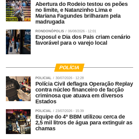
Abertura do Rodeio testou os peões
no limite, e Natanzinho Lima e
Mariana Fagundes brilharam pela
madrugada
RONDONÓPOLIS
06/08/2026 - 12:01
Exposul e Dia dos Pais criam cenário
favorável para o varejo local
POLÍCIA
POLICIAL
30/07/2026 - 12:28
Polícia Civil deflagra Operação Replay
contra núcleo financeiro de facção
criminosa que atuava em diversos
Estados
POLICIAL
23/07/2026 - 15:39
Equipe do 4º BBM utilizou cerca de
2,5 mil litros de água para extinguir as
chamas