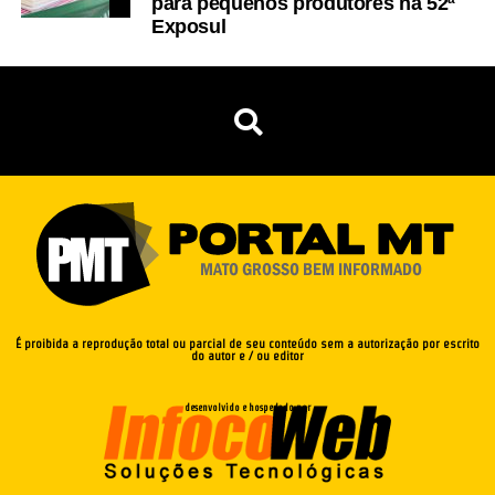
para pequenos produtores na 52ª
Exposul
É proibida a reprodução total ou parcial de seu conteúdo sem a autorização por escrito
do autor e / ou editor
desenvolvido e hospedado por