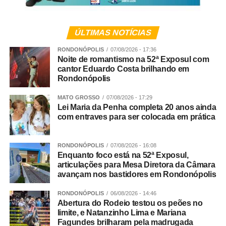
Veja Mais:
Atenção: BR-364 será fechada para
instalação de estrutura de sinalização no
ÚLTIMAS NOTÍCIAS
domingo (17)
RONDONÓPOLIS
07/08/2026 - 17:36
Noite de romantismo na 52ª Exposul com
cantor Eduardo Costa brilhando em
Você disse que somos o estado que melhor aplica a lei
Rondonópolis
Maria da Penha, mas mesmo assim estamos nesse
ranking de onde mais morrem mulheres. Como explicar
MATO GROSSO
07/08/2026 - 17:29
Lei Maria da Penha completa 20 anos ainda
esse paradoxo?
com entraves para ser colocada em prática
Rosana Leite – Eu explico da seguinte forma: apenas o
Sistema de Justiça não é capaz de resolver tudo. Não é
RONDONÓPOLIS
07/08/2026 - 16:08
possível resolver todo esse problema apenas com a
Enquanto foco está na 52ª Exposul,
articulações para Mesa Diretora da Câmara
aplicação da lei. Por isso que eu sempre defendo que o
avançam nos bastidores em Rondonópolis
aumento de pena jamais vai resolver a situação. Nós
vivemos em um país que não socializa e não
RONDONÓPOLIS
06/08/2026 - 14:46
ressocializa. A ressocialização das pessoas é quase
Abertura do Rodeio testou os peões no
limite, e Natanzinho Lima e Mariana
impossível. Um dia cumprindo pena em uma cadeia do
Fagundes brilharam pela madrugada