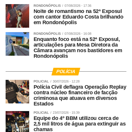
RONDONÓPOLIS
07/08/2026 - 17:36
Noite de romantismo na 52ª Exposul
Veja Mais:
Cira-MT deflagra nova operação
com cantor Eduardo Costa brilhando
contra produtores rurais e empresários
em Rondonópolis
RONDONÓPOLIS
07/08/2026 - 16:08
Agora vamos falar do Nudem. Quais são as maiores
Enquanto foco está na 52ª Exposul,
demandas do Núcleo?
articulações para Mesa Diretora da
Câmara avançam nos bastidores em
Rondonópolis
Rosana Leite – A criação do Nudem aconteceu em 2014,
mas nós fazemos a defesa das mulheres desde o
advento da LMP. A DPEMT foi uma das primeiras do
POLÍCIA
Brasil a aplicar a LMP, mas o Nudem como Núcleo surgiu
POLICIAL
30/07/2026 - 12:28
a partir de 2014. Nacionalmente a Defensoria Pública fez
Polícia Civil deflagra Operação Replay
contra núcleo financeiro de facção
questão de ampliar o atendimento das mulheres. A LMP
criminosa que atuava em diversos
foi tão de vanguarda que ela trouxe a necessidade das
Estados
Varas de Justiça, dos Juizados dentro do Poder Judiciário
POLICIAL
23/07/2026 - 15:39
e dentro da Defensoria Pública de termos núcleos de
Equipe do 4º BBM utilizou cerca de
atendimento especializados. Tivemos o aumento das
2,5 mil litros de água para extinguir as
Delegacias Especializadas e toda essa gama do Sistema
chamas