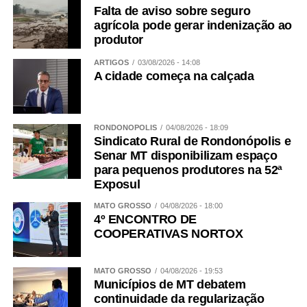
Falta de aviso sobre seguro
todos os dias. Mas, acima de tudo, precisamos dar crédito
agrícola pode gerar indenização ao
a palavra das mulheres. Todos os dias.
produtor
WhatsApp
Facebook
Twitter
Messenger
LinkedIn
Share
ARTIGOS
03/08/2026 - 14:08
A cidade começa na calçada
RONDONÓPOLIS
04/08/2026 - 18:09
Sindicato Rural de Rondonópolis e
Senar MT disponibilizam espaço
para pequenos produtores na 52ª
Exposul
MATO GROSSO
04/08/2026 - 18:00
4º ENCONTRO DE
COOPERATIVAS NORTOX
MATO GROSSO
04/08/2026 - 19:53
Municípios de MT debatem
continuidade da regularização