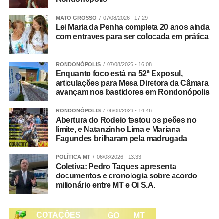
sistemáticas nos valores recebidos pelos agricultores. A
evidência indica que o mecanismo não afetou a
MATO GROSSO
07/08/2026 - 17:29
Lei Maria da Penha completa 20 anos ainda
remuneração dos produtores nem provocou distorções de
com entraves para ser colocada em prática
mercado, contrariando a tese de que haveria formação de
cartel entre as empresas participantes.
RONDONÓPOLIS
07/08/2026 - 16:08
Enquanto foco está na 52ª Exposul,
Proteção da floresta e competitividade do setor
articulações para Mesa Diretora da Câmara
O artigo destaca que a redução do desmatamento está
avançam nos bastidores em Rondonópolis
relacionada à competitividade de longo prazo do setor
agrícola. A perda de floresta pode afetar serviços
RONDONÓPOLIS
06/08/2026 - 14:46
Abertura do Rodeio testou os peões no
ecossistêmicos importantes para a agricultura, como a
limite, e Natanzinho Lima e Mariana
disponibilidade de chuvas e a regulação do clima
Fagundes brilharam pela madrugada
regional. Além disso, cadeias produtivas sem
mecanismos de controle de desmatamento podem
POLÍTICA MT
06/08/2026 - 13:33
Coletiva: Pedro Taques apresenta
enfrentar desafios diante de mercados que ampliam
documentos e cronologia sobre acordo
exigências ambientais e de rastreabilidade.
milionário entre MT e Oi S.A.
Veja Mais:
A Revista Pensar Agro já está