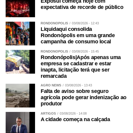
Exposul começa hoje com
expectativa de recorde de público
RONDONÓPOLIS
03/08/2026 - 12:43
Liquidaqui consolida
Rondonópolis em uma grande
campanha de consumo local
RONDONÓPOLIS
03/08/2026 - 15:45
Rondonópolis|Após apenas uma
empresa se cadastrar e estar
inapta, licitação terá que ser
remarcada
AGRO NEWS
03/08/2026 - 13:43
Falta de aviso sobre seguro
agrícola pode gerar indenização ao
produtor
ARTIGOS
03/08/2026 - 14:08
A cidade começa na calçada