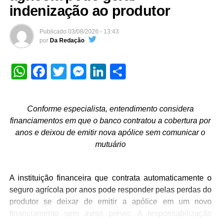
indenização ao produtor
Publicado
03/08/2026 - 13:43
por
Da Redação
WhatsApp
Facebook
Twitter
Messenger
LinkedIn
Share
Conforme especialista, entendimento considera
financiamentos em que o banco contratou a cobertura por
anos e deixou de emitir nova apólice sem comunicar o
mutuário
A instituição financeira que contrata automaticamente o
seguro agrícola por anos pode responder pelas perdas do
produtor se deixar de emitir a apólice em um novo
financiamento sem aviso prévio. A responsabilização