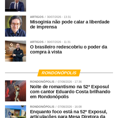
academia, governos e empresas em todo país para
combater a degradação socioambiental e defender a vida
das pessoas e da natureza. Estamos conectados numa
ARTIGOS
30/07/2026 - 13:31
Misoginia não pode calar a liberdade
rede interdependente que busca soluções urgentes para
de imprensa
a emergência climática.
WhatsApp
Facebook
Twitter
Messenger
LinkedIn
Share
ARTIGOS
30/07/2026 - 11:31
O brasileiro redescobriu o poder da
compra à vista
RONDONÓPOLIS
RONDONÓPOLIS
07/08/2026 - 17:36
Noite de romantismo na 52ª Exposul
com cantor Eduardo Costa brilhando
em Rondonópolis
RONDONÓPOLIS
07/08/2026 - 16:08
Enquanto foco está na 52ª Exposul,
articulações para Mesa Diretora da