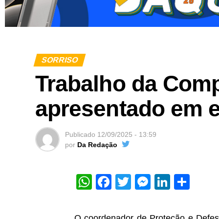
SORRISO
Trabalho da Comp
apresentado em e
Publicado
12/09/2025 - 13:59
por
Da Redação
WhatsApp
Facebook
Twitter
Messeng
Linked
Sha
O coordenador de Proteção e Defesa