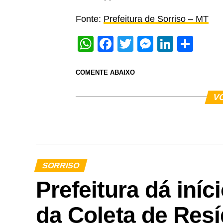
Fonte:
Prefeitura de Sorriso – MT
WhatsApp
Facebook
Twitter
Messeng
Linked
Sha
COMENTE ABAIXO
V
SORRISO
Prefeitura dá iní
da Coleta de Res