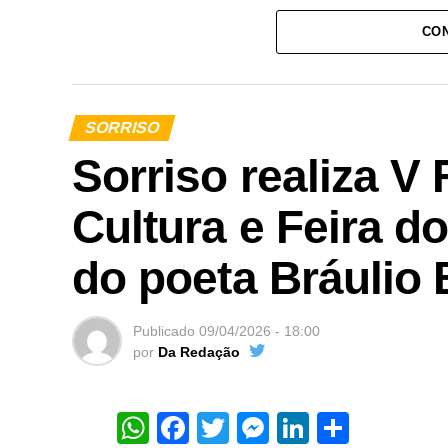
CON
SORRISO
Sorriso realiza V
Cultura e Feira d
do poeta Bráulio
Publicado
09/04/2026 - 18:00
por
Da Redação
WhatsApp
Facebook
Twitter
Messenger
LinkedIn
Share