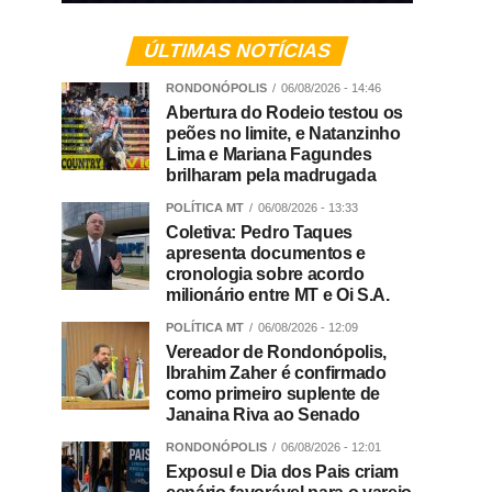
ÚLTIMAS NOTÍCIAS
RONDONÓPOLIS
06/08/2026 - 14:46
Abertura do Rodeio testou os
peões no limite, e Natanzinho
Lima e Mariana Fagundes
brilharam pela madrugada
POLÍTICA MT
06/08/2026 - 13:33
Coletiva: Pedro Taques
apresenta documentos e
cronologia sobre acordo
milionário entre MT e Oi S.A.
POLÍTICA MT
06/08/2026 - 12:09
Vereador de Rondonópolis,
Ibrahim Zaher é confirmado
como primeiro suplente de
Janaina Riva ao Senado
RONDONÓPOLIS
06/08/2026 - 12:01
Exposul e Dia dos Pais criam