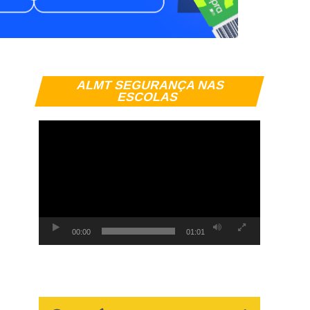
Tocador
ALMT SEGURANÇA NAS
de
ESCOLAS
vídeo
00:00
01:01