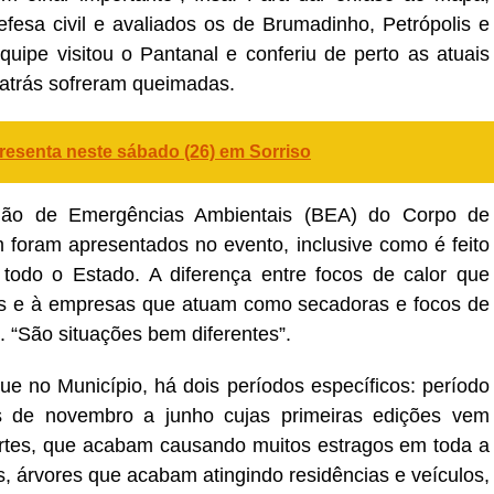
efesa civil e avaliados os de Brumadinho, Petrópolis e
uipe visitou o Pantanal e conferiu de perto as atuais
 atrás sofreram queimadas.
resenta neste sábado (26) em Sorriso
hão de Emergências Ambientais (BEA) do Corpo de
 foram apresentados no evento, inclusive como é feito
do o Estado. A diferença entre focos de calor que
es e à empresas que atuam como secadoras e focos de
 “São situações bem diferentes”.
e no Município, há dois períodos específicos: período
 de novembro a junho cujas primeiras edições vem
tes, que acabam causando muitos estragos em toda a
es, árvores que acabam atingindo residências e veículos,