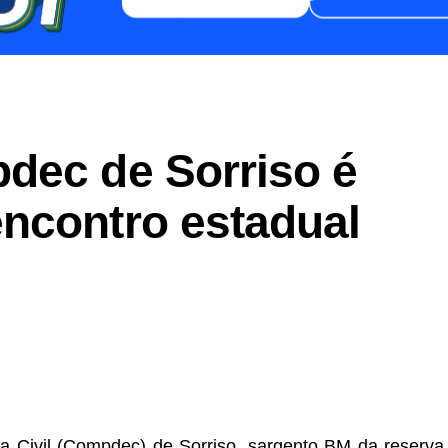
dec de Sorriso é
ncontro estadual
er
In
re
 Civil (Compdec) de Sorriso, sargento BM da reserva