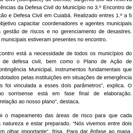
iências da Defesa Civil do Município no 3.º Encontro de
ão e Defesa Civil em Cuiabá. Realizado entres 1.º a 5
jetivo capacitar coordenadores e agentes municipais
a gestão de riscos e no gerenciamento de desastres.
municipais estiveram presentes no encontro.
contro está a necessidade de todos os municípios do
as de defesa civil, bem como o Plano de Ação de
tingência Municipal, instrumentos fundamentais que
dotados pelas instituições em situações de emergência
 foi vinculada a esses dois parâmetros”, explica. O
no sorrisense está em fase final de elaboração.
relação ao nosso plano”, destaca.
foi o mapeamento das áreas de risco para que cada
a natureza e estar preparado. “Nós vivemos entre dois
um olhar importante”, frisa. Para dar ênfase ao mapa,