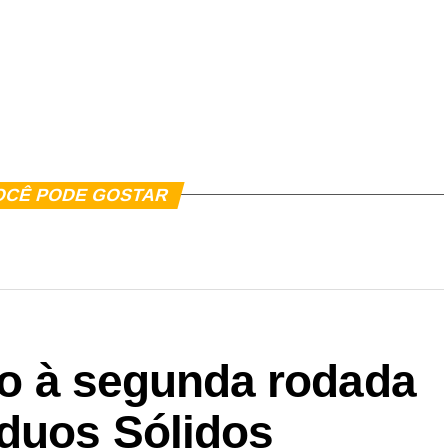
er
In
re
OCÊ PODE GOSTAR
cio à segunda rodada
íduos Sólidos