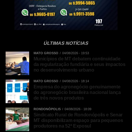
ÚLTIMAS NOTÍCIAS
MATO GROSSO
04/08/2026 - 19:53
Municípios de MT debatem continuidade
da regularização fundiária e seus impactos
no desenvolvimento urbano
MATO GROSSO
04/08/2026 - 18:14
Empresa do agronegócio genuinamente
do agronegócio brasileira nacional lança
de três novos produtos
RONDONÓPOLIS
04/08/2026 - 18:09
Sindicato Rural de Rondonópolis e Senar
MT disponibilizam espaço para pequenos
produtores na 52ª Exposul