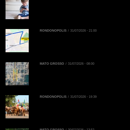
Reta final das férias: uso
prolongado de telas pode
aumentar dores na coluna de
crianças e adolescentes
RONDONÓPOLIS
31/07/2026 - 21:00
Mobilidade na 52ª Exposul:
Prefeitura libera corredor exclusivo
para táxis, aplicativos e
mototaxistas
MATO GROSSO
31/07/2026 - 08:00
BR-163 terá desvios de tráfego em
Novo Progresso para montagem
de passarela de pedestres neste
domingo (2)
RONDONÓPOLIS
31/07/2026 - 19:39
38ª Cavalgada ocorre neste sábado
(01/08) e contará com mais de mil
inscritos entre cavaleiros,
amazonas e comitivas
MATO GROSSO
30/07/2026 - 13:52