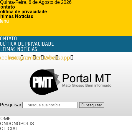
Quinta-Feira, 6 de Agosto de 2026
ontato
olítica de privacidade
ltimas Notícias
enu
ONTATO
OLÍTICA DE PRIVACIDADE
LTIMAS NOTÍCIAS
acebook
Instagram
Twitter
Youtube
Whatsapp
Pesquisar
Pesquisar
HOME
RONDONÓPOLIS
OLICIAL