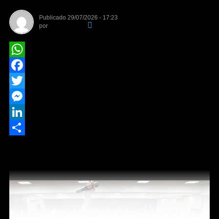
Publicado
29/07/2026 - 17:23
por
Da Redação
WhatsApp
Facebook
Twitter
Messenger
LinkedIn
Ex-prefeito de Primavera do Leste registra 2,4% em
Share
pesquisa espontânea e é o único nome sem mandato
na ALMT no primeiro grupo da disputa