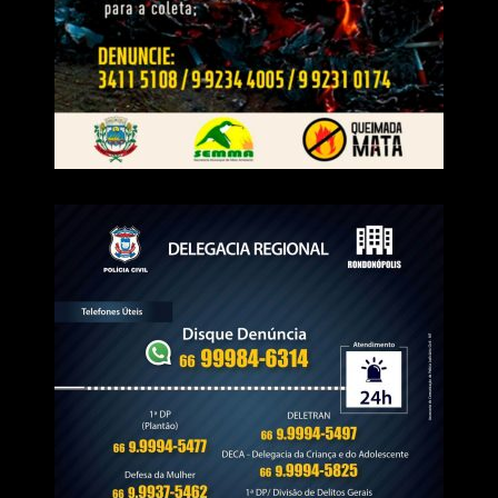
desenvolvimento estadual.
“Hoje, Mato Grosso é um dos estados brasileiros
que mais investe em todas as áreas. Desejo que o
Pivetta possa continuar isso e tenho certeza que
ele tem qualidades para tal”, completou.
WhatsApp
Facebook
Twitter
Messenger
LinkedIn
Share
Veja Mais:
Candidatos ao governo de MT falta ao
debate de TV