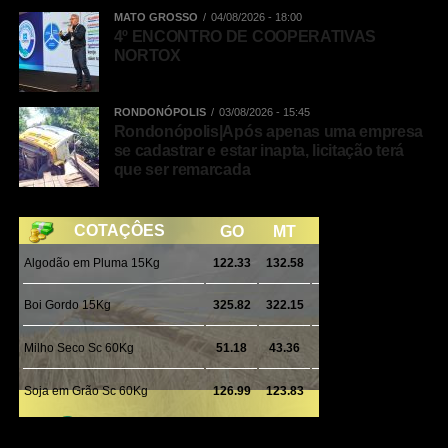
MATO GROSSO
04/08/2026 - 18:00
4º ENCONTRO DE COOPERATIVAS
NORTOX
RONDONÓPOLIS
03/08/2026 - 15:45
Rondonópolis|Após apenas uma empresa
se cadastrar e estar inapta, licitação terá
que ser remarcada