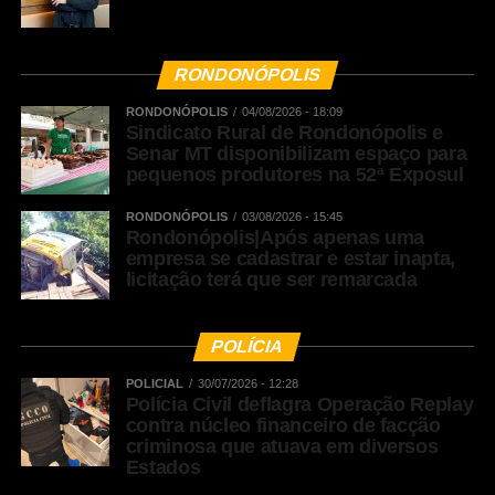
RONDONÓPOLIS
RONDONÓPOLIS
04/08/2026 - 18:09
Sindicato Rural de Rondonópolis e
Senar MT disponibilizam espaço para
pequenos produtores na 52ª Exposul
RONDONÓPOLIS
03/08/2026 - 15:45
Rondonópolis|Após apenas uma
empresa se cadastrar e estar inapta,
licitação terá que ser remarcada
POLÍCIA
POLICIAL
30/07/2026 - 12:28
Polícia Civil deflagra Operação Replay
contra núcleo financeiro de facção
criminosa que atuava em diversos
Estados