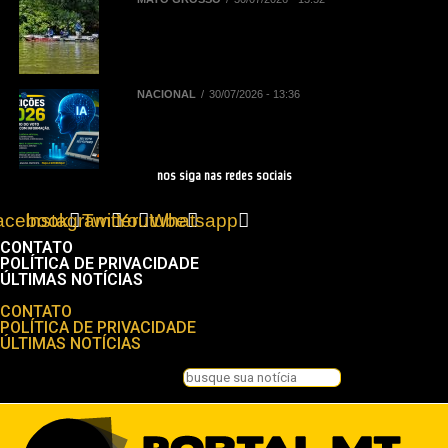
Sebrae/MT e Prefeitura de Sinop
elaboram plano para impulsionar
turismo de pesca
NACIONAL
30/07/2026 - 13:36
Eleições 2026: regras do TSE
sobre IA impactam as campanhas
de 2026
nos siga nas redes sociais
acebook
Instagram
Twitter
Youtube
Whatsapp
CONTATO
POLÍTICA DE PRIVACIDADE
ÚLTIMAS NOTÍCIAS
Menu
CONTATO
POLÍTICA DE PRIVACIDADE
ÚLTIMAS NOTÍCIAS
Pesquisar
Pesquisar
Feche esta caixa de pesquisa.