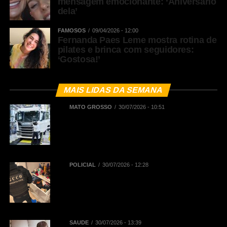
mensagem emocionante: ‘Aniversário
dela’
FAMOSOS
09/04/2026 - 12:00
Fernanda Paes Leme mostra rotina de
pilates e brinca com seguidores:
‘Gostosa!’
MAIS LIDAS DA SEMANA
MATO GROSSO
30/07/2026 - 10:51
BNDES registra R$ 442,5 milhões
em financiamentos aprovados para
renovação de frota de caminhões e
de ônibus em Mato Grosso
POLICIAL
30/07/2026 - 12:28
Polícia Civil deflagra Operação
Replay contra núcleo financeiro de
facção criminosa que atuava em
diversos Estados
SAÚDE
30/07/2026 - 13:39