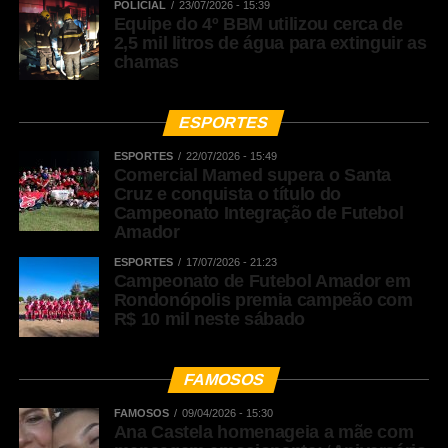
POLICIAL
23/07/2026 - 15:39
Equipe do 4º BBM utilizou cerca de
2,5 mil litros de água para extinguir as
chamas
ESPORTES
ESPORTES
22/07/2026 - 15:49
Comercial Mamed supera o Santa
Cruz e conquista o título do
Campeonato Integração de Futebol
Amador
ESPORTES
17/07/2026 - 21:23
Campeonato de Futebol Amador em
Rondonópolis premia campeão com
R$ 10 mil neste sábado
FAMOSOS
FAMOSOS
09/04/2026 - 15:30
Ana Castela homenageia a mãe com