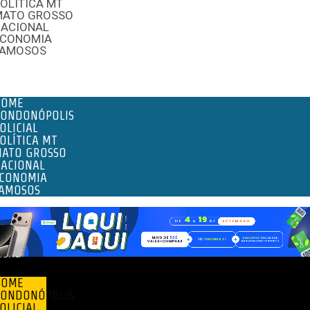
OLÍTICA MT
MATO GROSSO
NACIONAL
ECONOMIA
FAMOSOS
enu
HOME
ONDONÓPOLIS
OLICIAL
OLÍTICA MT
ATO GROSSO
ACIONAL
CONOMIA
AMOSOS
enu
HOME
ONDONÓPOLIS
OLICIAL