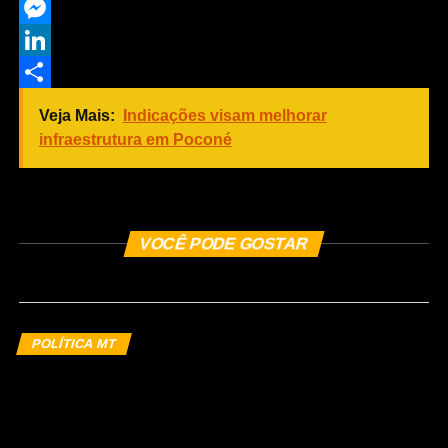
Twitter
Messenger
LinkedIn
Share
Veja Mais:
Indicações visam melhorar
infraestrutura em Poconé
COMENTE ABAIXO
VOCÊ PODE GOSTAR
POLÍTICA MT
Léo Bortolin fecha julho entre
os mais citados para deputado
estadual em MT