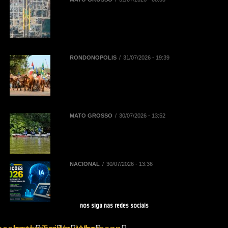
BR-163 terá desvios de tráfego em
Novo Progresso para montagem
de passarela de pedestres neste
domingo (2)
RONDONÓPOLIS
31/07/2026 - 19:39
38ª Cavalgada ocorre neste sábado
(01/08) e contará com mais de mil
inscritos entre cavaleiros,
amazonas e comitivas
MATO GROSSO
30/07/2026 - 13:52
Sebrae/MT e Prefeitura de Sinop
elaboram plano para impulsionar
turismo de pesca
NACIONAL
30/07/2026 - 13:36
Eleições 2026: regras do TSE
sobre IA impactam as campanhas
de 2026
nos siga nas redes sociais