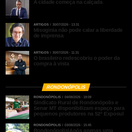
A cidade começa na calçada
ARTIGOS
30/07/2026 - 13:31
Misoginia não pode calar a liberdade
de imprensa
ARTIGOS
30/07/2026 - 11:31
O brasileiro redescobriu o poder da
compra à vista
RONDONÓPOLIS
RONDONÓPOLIS
04/08/2026 - 18:09
Sindicato Rural de Rondonópolis e
Senar MT disponibilizam espaço para
pequenos produtores na 52ª Exposul
RONDONÓPOLIS
03/08/2026 - 15:45
Rondonópolis|Após apenas uma