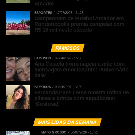
Amador
ESPORTES
17/07/2026 - 21:23
Campeonato de Futebol Amador em
Rondonópolis premia campeão com
R$ 10 mil neste sábado
FAMOSOS
FAMOSOS
09/04/2026 - 15:30
Ana Castela homenageia a mãe com
mensagem emocionante: ‘Aniversário
dela’
FAMOSOS
09/04/2026 - 12:00
Fernanda Paes Leme mostra rotina de
pilates e brinca com seguidores:
‘Gostosa!’
MAIS LIDAS DA SEMANA
MATO GROSSO
30/07/2026 - 10:51