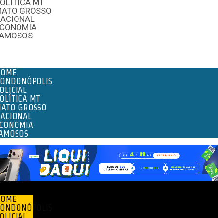
OLÍTICA MT
MATO GROSSO
NACIONAL
ECONOMIA
FAMOSOS
enu
HOME
ONDONÓPOLIS
OLICIAL
OLÍTICA MT
ATO GROSSO
ACIONAL
CONOMIA
AMOSOS
enu
HOME
ONDONÓPOLIS
OLICIAL