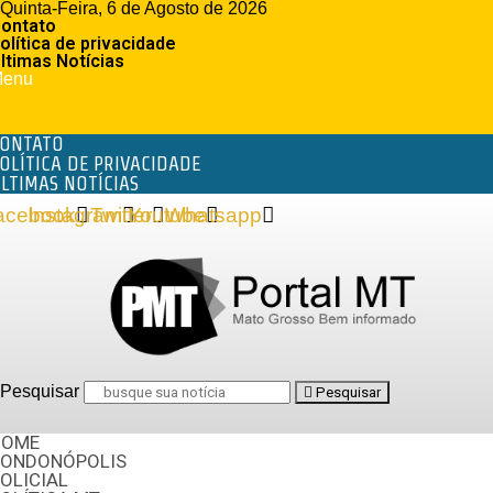
Quinta-Feira, 6 de Agosto de 2026
ontato
olítica de privacidade
ltimas Notícias
enu
ONTATO
OLÍTICA DE PRIVACIDADE
LTIMAS NOTÍCIAS
acebook
Instagram
Twitter
Youtube
Whatsapp
Pesquisar
Pesquisar
HOME
RONDONÓPOLIS
OLICIAL