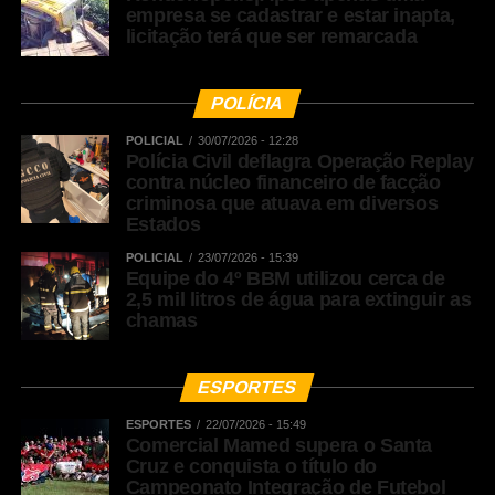
empresa se cadastrar e estar inapta,
licitação terá que ser remarcada
POLÍCIA
POLICIAL
30/07/2026 - 12:28
Polícia Civil deflagra Operação Replay
contra núcleo financeiro de facção
criminosa que atuava em diversos
Estados
POLICIAL
23/07/2026 - 15:39
Equipe do 4º BBM utilizou cerca de
2,5 mil litros de água para extinguir as
chamas
ESPORTES
ESPORTES
22/07/2026 - 15:49
Comercial Mamed supera o Santa
Cruz e conquista o título do
Campeonato Integração de Futebol