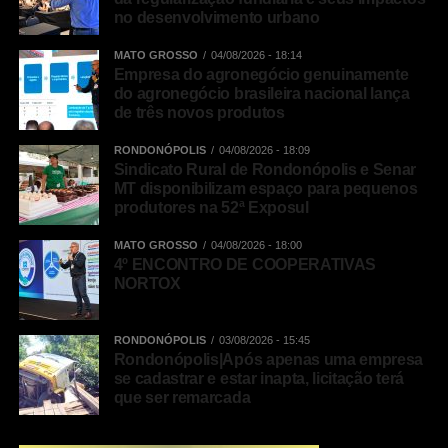
no desenvolvimento urbano
MATO GROSSO
04/08/2026 - 18:14
Empresa do agronegócio genuinamente
do agronegócio brasileira nacional lança
de três novos produtos
RONDONÓPOLIS
04/08/2026 - 18:09
Sindicato Rural de Rondonópolis e Senar
MT disponibilizam espaço para pequenos
produtores na 52ª Exposul
MATO GROSSO
04/08/2026 - 18:00
4º ENCONTRO DE COOPERATIVAS
NORTOX
RONDONÓPOLIS
03/08/2026 - 15:45
Rondonópolis|Após apenas uma empresa
se cadastrar e estar inapta, licitação terá
que ser remarcada