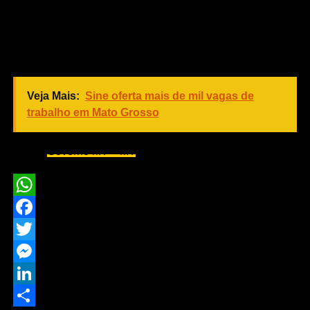
Para evitar esse tipo de situação, evite usar anéis muito
apertados e remova-os durante atividades físicas. Para
mais informações, acesse as orientações do CBMMT
sobre como agir em caso de anel preso no dedo.
Veja Mais:
Sine oferta mais de mil vagas de
trabalho em Mato Grosso
Fonte:
Governo MT – MT
WhatsApp
Facebook
Twitter
Messenger
LinkedIn