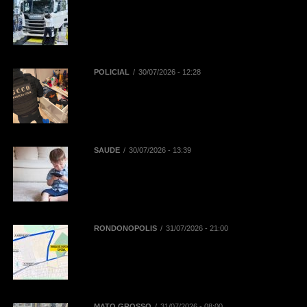
BNDES registra R$ 442,5 milhões
em financiamentos aprovados para
renovação de frota de caminhões e
de ônibus em Mato Grosso
POLICIAL
30/07/2026 - 12:28
Polícia Civil deflagra Operação
Replay contra núcleo financeiro de
facção criminosa que atuava em
diversos Estados
SAÚDE
30/07/2026 - 13:39
Reta final das férias: uso
prolongado de telas pode
aumentar dores na coluna de
crianças e adolescentes
RONDONÓPOLIS
31/07/2026 - 21:00
Mobilidade na 52ª Exposul:
Prefeitura libera corredor exclusivo
para táxis, aplicativos e
mototaxistas
MATO GROSSO
31/07/2026 - 08:00