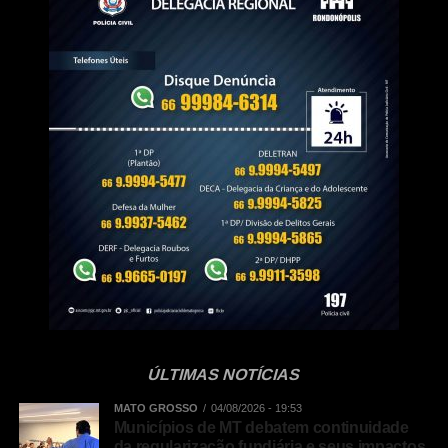
de convidados externos, como o economista Igor Barreto,
do Itaú BBA, que apresentou uma análise do cenário
econômico e das perspectivas para o agronegócio, e do
pesquisador Aroldo Marochi, que abordou os desafios
relacionados às doenças nas lavouras e ao manejo com
fungicidas.
WhatsApp
Facebook
Twitter
Messenger
LinkedIn
Share
ÚLTIMAS NOTÍCIAS
MATO GROSSO
04/08/2026 - 19:53
Municípios de MT debatem continuidade
da regularização fundiária e seus impactos