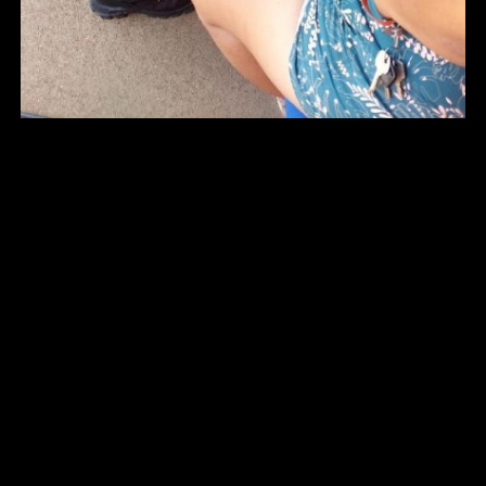
O Corpo de Bombeiros Militar de Mato Grosso (CBMMT)
realizou, na manhã deste sábado (20.9), o procedimento
de remoção de um anel que estava preso no dedo de
uma mulher, no município de Campo Verde (a 139 km de
Cuiabá).
A vítima procurou a 11ª Companhia Independente
Bombeiro Militar (11ª CIBM), solicitando auxílio para a
retirada de um anel preso no dedo anelar da mão direita.
Para remover o objeto, foi necessário o uso de uma mini
retífica, ferramenta utilizada para cortar metais, além de
água para evitar o superaquecimento do metal durante o
processo.