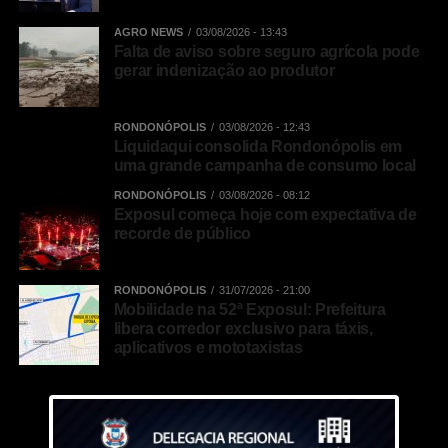
AGRO NEWS
03/08/2026 - 13:43
Falta de aviso sobre seguro agrícola pode
gerar indenização ao produtor
RONDONÓPOLIS
03/08/2026 - 12:43
Liquidaqui consolida Rondonópolis em
uma grande campanha de consumo local
RONDONÓPOLIS
03/08/2026 - 08:12
Exposul começa hoje com expectativa de
recorde de público
RONDONÓPOLIS
31/07/2026 - 21:00
Mobilidade na 52ª Exposul: Prefeitura
libera corredor exclusivo para táxis,
aplicativos e mototaxistas