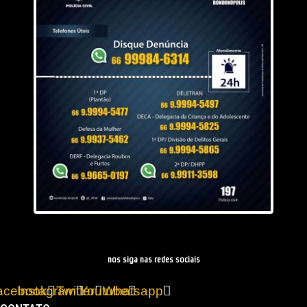
nos siga nas redes sociais
acebook
Instagram
Twitter
Youtube
Whatsapp