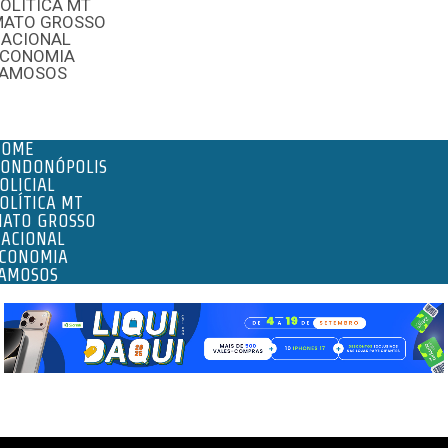
OLÍTICA MT
MATO GROSSO
NACIONAL
ECONOMIA
FAMOSOS
enu
HOME
ONDONÓPOLIS
OLICIAL
OLÍTICA MT
ATO GROSSO
ACIONAL
CONOMIA
AMOSOS