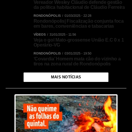
Vereador Wesley Cláudio defende gestão
da política habitacional de Cláudio Ferreira
RONDONÓPOLIS
01/03/2025 - 22:28
Rondonópolis| Fiscalização conjunta foca
em bares, conveniências e tabacarias
VÍDEOS
31/01/2025 - 11:56
Veja o gol Mato-grossense União E.C 0 x 1
Operário-VG
RONDONÓPOLIS
03/01/2025 - 19:50
‘Covardia’ Homem mata cão do vizinho a
tiros na zona rural de Rondonópolis
MAIS NOTÍCIAS