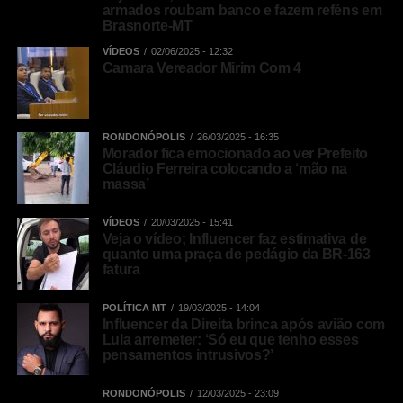
armados roubam banco e fazem reféns em
Brasnorte-MT
VÍDEOS
02/06/2025 - 12:32
Camara Vereador Mirim Com 4
RONDONÓPOLIS
26/03/2025 - 16:35
Morador fica emocionado ao ver Prefeito
Cláudio Ferreira colocando a ‘mão na
massa’
VÍDEOS
20/03/2025 - 15:41
Veja o vídeo; Influencer faz estimativa de
quanto uma praça de pedágio da BR-163
fatura
POLÍTICA MT
19/03/2025 - 14:04
Influencer da Direita brinca após avião com
Lula arremeter: ‘Só eu que tenho esses
pensamentos intrusivos?’
RONDONÓPOLIS
12/03/2025 - 23:09