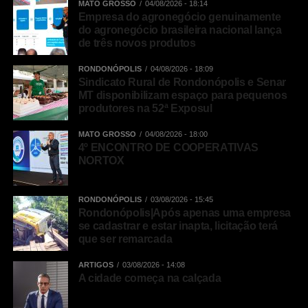
MATO GROSSO
04/08/2026 - 18:14
Empresa do agronegócio genuinamente
do agronegócio brasileira nacional lança
de três novos produtos
RONDONÓPOLIS
04/08/2026 - 18:09
Sindicato Rural de Rondonópolis e Senar
MT disponibilizam espaço para pequenos
produtores na 52ª Exposul
MATO GROSSO
04/08/2026 - 18:00
4º ENCONTRO DE COOPERATIVAS
NORTOX
RONDONÓPOLIS
03/08/2026 - 15:45
Rondonópolis|Após apenas uma empresa
se cadastrar e estar inapta, licitação terá
que ser remarcada
ARTIGOS
03/08/2026 - 14:08
A cidade começa na calçada