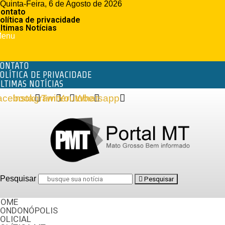
Quinta-Feira, 6 de Agosto de 2026
ontato
olítica de privacidade
ltimas Notícias
enu
ONTATO
OLÍTICA DE PRIVACIDADE
LTIMAS NOTÍCIAS
acebook
Instagram
Twitter
Youtube
Whatsapp
Pesquisar
Pesquisar
HOME
RONDONÓPOLIS
OLICIAL