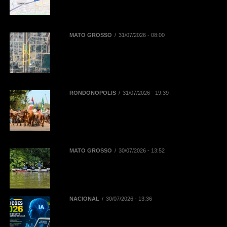
para táxis, aplicativos e
mototaxistas
MATO GROSSO
31/07/2026 - 08:00
BR-163 terá desvios de tráfego em
Novo Progresso para montagem
de passarela de pedestres neste
domingo (2)
RONDONÓPOLIS
31/07/2026 - 19:39
38ª Cavalgada ocorre neste sábado
(01/08) e contará com mais de mil
inscritos entre cavaleiros,
amazonas e comitivas
MATO GROSSO
30/07/2026 - 13:52
Sebrae/MT e Prefeitura de Sinop
elaboram plano para impulsionar
turismo de pesca
NACIONAL
30/07/2026 - 13:36
Eleições 2026: regras do TSE
sobre IA impactam as campanhas