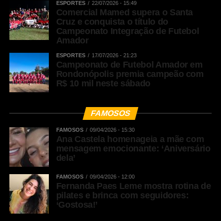
ESPORTES
22/07/2026 - 15:49
Comercial Mamed supera o Santa
Cruz e conquista o título do
Campeonato Integração de Futebol
Amador
ESPORTES
17/07/2026 - 21:23
Campeonato de Futebol Amador em
Rondonópolis premia campeão com
R$ 10 mil neste sábado
FAMOSOS
FAMOSOS
09/04/2026 - 15:30
Ana Castela homenageia a mãe com
mensagem emocionante: ‘Aniversário
dela’
FAMOSOS
09/04/2026 - 12:00
Fernanda Paes Leme mostra rotina de
pilates e brinca com seguidores:
‘Gostosa!’