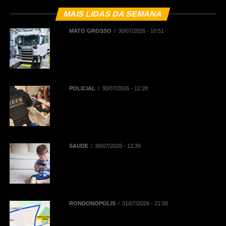
MAIS LIDAS DA SEMANA
MATO GROSSO
30/07/2026 - 10:51
BNDES registra R$ 442,5 milhões
em financiamentos aprovados para
renovação de frota de caminhões e
de ônibus em Mato Grosso
POLICIAL
30/07/2026 - 12:28
Polícia Civil deflagra Operação
Replay contra núcleo financeiro de
facção criminosa que atuava em
diversos Estados
SAÚDE
30/07/2026 - 13:39
Reta final das férias: uso
prolongado de telas pode
aumentar dores na coluna de
crianças e adolescentes
RONDONÓPOLIS
31/07/2026 - 21:00
Mobilidade na 52ª Exposul:
Prefeitura libera corredor exclusivo