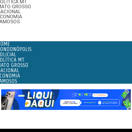
OLÍTICA MT
MATO GROSSO
NACIONAL
ECONOMIA
FAMOSOS
enu
HOME
ONDONÓPOLIS
OLICIAL
OLÍTICA MT
ATO GROSSO
ACIONAL
CONOMIA
AMOSOS