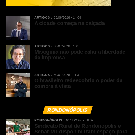
ARTIGOS
03/08/2026 - 14:08
A cidade começa na calçada
ARTIGOS
30/07/2026 - 13:31
Misoginia não pode calar a liberdade
de imprensa
ARTIGOS
30/07/2026 - 11:31
O brasileiro redescobriu o poder da
compra à vista
RONDONÓPOLIS
RONDONÓPOLIS
04/08/2026 - 18:09
Sindicato Rural de Rondonópolis e
Senar MT disponibilizam espaço para