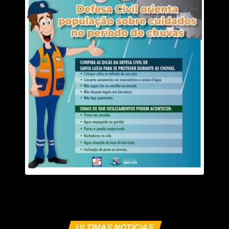
comércio do centro da cidade. Nossa preocupação é
fomentar toda a economia de Rondonópolis, envolvendo
lojas, prestadores de serviços e empresas de diversos
setores.”
Para esta edição, a expectativa é superar os resultados
registrados em 2025.
“Esperamos um crescimento de aproximadamente 10%
nas vendas em relação ao Liquidaqui do ano passado. A
expectativa é muito positiva e acreditamos que a
campanha continuará cumprindo seu papel de fortalecer
o comércio e gerar oportunidades para empresários e
consumidores” finaliza Diego.
Além das promoções oferecidas pelas empresas
participantes, os consumidores que realizarem compras
nas lojas identificadas com a campanha poderão
concorrer aos sorteios de vale-compras promovidos pela
ÚLTIMAS NOTÍCIAS