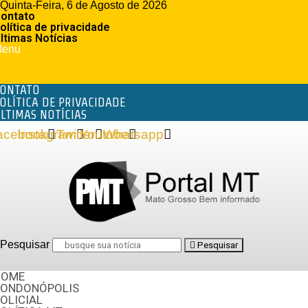
Quinta-Feira, 6 de Agosto de 2026
ontato
olítica de privacidade
ltimas Notícias
enu
ONTATO
OLÍTICA DE PRIVACIDADE
LTIMAS NOTÍCIAS
acebook
Instagram
Twitter
Youtube
Whatsapp
Pesquisar
Pesquisar
HOME
RONDONÓPOLIS
OLICIAL