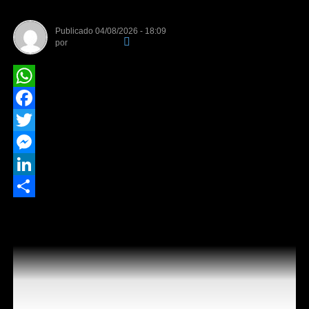
Exposul
Publicado
04/08/2026 - 18:09
por
Da Redação
WhatsApp
Facebook
Twitter
Messenger
LinkedIn
Share
A feira do pequeno produtor segue até o dia 09 de
agosto
O Sindicato Rural de Rondonópolis e o Serviço Nacional
de Aprendizagem Rural (Senar MT), visando o