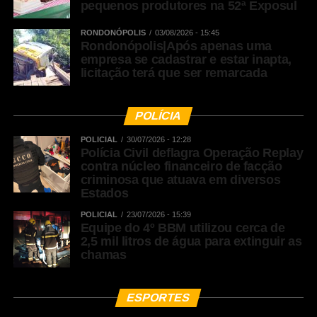
pequenos produtores na 52ª Exposul
RONDONÓPOLIS
03/08/2026 - 15:45
Rondonópolis|Após apenas uma
empresa se cadastrar e estar inapta,
licitação terá que ser remarcada
POLÍCIA
POLICIAL
30/07/2026 - 12:28
Polícia Civil deflagra Operação Replay
contra núcleo financeiro de facção
criminosa que atuava em diversos
Estados
POLICIAL
23/07/2026 - 15:39
Equipe do 4º BBM utilizou cerca de
2,5 mil litros de água para extinguir as
chamas
ESPORTES