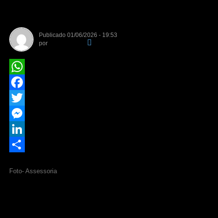
junho nos serviços públicos
Publicado
01/06/2026 - 19:53
por
Da Redação
WhatsApp
Facebook
Twitter
Messenger
LinkedIn
Share
Foto- Assessoria
Os servidores públicos municipais terão um momento de
descanso prolongado neste fim de semana. O prefeito de