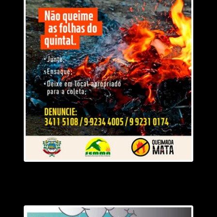
economia local.
“O Liquidaqui fomenta o comércio de forma geral, sem
beneficiar apenas um segmento específico. É uma
campanha que injeta recursos na economia justamente
em uma época do ano que normalmente não possui
grandes atrativos para o consumo. Isso faz muita
diferença no dia a dia das empresas.”
De acordo com Diego, a união dos empresários em uma
única ação fortalece o comércio rondonopolitano e amplia
o alcance da campanha.
Veja Mais:
Município atrasa repasses e prejudica
hospital Santa Casa Rondonópolis
“Mais do que uma promoção, o Liquidaqui representa a
força do comércio local. A CDL não trabalha apenas pelo