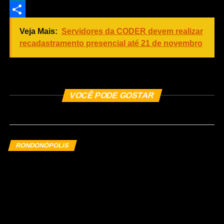
LinkedIn
Share
Veja Mais:
Servidores da CODER devem realizar
recadastramento presencial até 21 de novembro
COMENTE ABAIXO
VOCÊ PODE GOSTAR
RONDONÓPOLIS
Sindicato Rural de
Rondonópolis e Senar MT
disponibilizam espaço para
pequenos produtores na 52ª