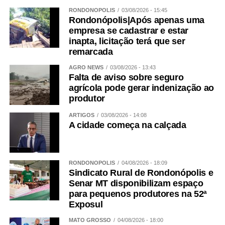
RONDONÓPOLIS
03/08/2026 - 15:45
Rondonópolis|Após apenas uma
empresa se cadastrar e estar
inapta, licitação terá que ser
remarcada
AGRO NEWS
03/08/2026 - 13:43
Falta de aviso sobre seguro
agrícola pode gerar indenização ao
produtor
ARTIGOS
03/08/2026 - 14:08
A cidade começa na calçada
RONDONÓPOLIS
04/08/2026 - 18:09
Sindicato Rural de Rondonópolis e
Senar MT disponibilizam espaço
para pequenos produtores na 52ª
Exposul
MATO GROSSO
04/08/2026 - 18:00