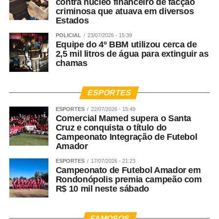
sociedade.
contra núcleo financeiro de facção
criminosa que atuava em diversos
Estados
WhatsApp
Facebook
Twitter
Messenger
LinkedIn
Share
POLICIAL
23/07/2026 - 15:39
Equipe do 4º BBM utilizou cerca de
2,5 mil litros de água para extinguir as
chamas
ESPORTES
ESPORTES
22/07/2026 - 15:49
Comercial Mamed supera o Santa
Cruz e conquista o título do
Campeonato Integração de Futebol
Amador
ESPORTES
17/07/2026 - 21:23
Campeonato de Futebol Amador em
Rondonópolis premia campeão com
R$ 10 mil neste sábado
FAMOSOS