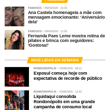
FAMOSOS
09/04/2026 - 15:30
Ana Castela homenageia a mãe com
mensagem emocionante: ‘Aniversário
dela’
FAMOSOS
09/04/2026 - 12:00
Fernanda Paes Leme mostra rotina de
pilates e brinca com seguidores:
‘Gostosa!’
MAIS LIDAS DA SEMANA
RONDONÓPOLIS
03/08/2026 - 08:12
Exposul começa hoje com
expectativa de recorde de público
RONDONÓPOLIS
03/08/2026 - 12:43
Liquidaqui consolida
Rondonópolis em uma grande
campanha de consumo local