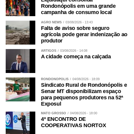
Rondonópolis em uma grande
campanha de consumo local
AGRO NEWS
03/08/2026 - 13:43
Falta de aviso sobre seguro
agrícola pode gerar indenização ao
produtor
ARTIGOS
03/08/2026 - 14:08
A cidade começa na calçada
RONDONÓPOLIS
04/08/2026 - 18:09
Sindicato Rural de Rondonópolis e
Senar MT disponibilizam espaço
para pequenos produtores na 52ª
Exposul
MATO GROSSO
04/08/2026 - 18:00
4º ENCONTRO DE
COOPERATIVAS NORTOX