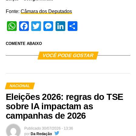
Fonte:
Câmara dos Deputados
WhatsApp
Facebook
Twitter
Messenger
LinkedIn
Share
COMENTE ABAIXO
VOCÊ PODE GOSTAR
NACIONAL
Eleições 2026: regras do TSE
sobre IA impactam as
campanhas de 2026
Publicado
30/07/2026 - 13:36
por
Da Redação