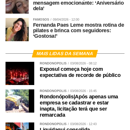
mensagem emocionante: ‘Aniversário
dela’
FAMOSOS
09/04/2026 - 12:00
Fernanda Paes Leme mostra rotina de
pilates e brinca com seguidores:
‘Gostosa!’
MAIS LIDAS DA SEMANA
RONDONÓPOLIS
03/08/2026 - 08:12
Exposul começa hoje com
expectativa de recorde de público
RONDONÓPOLIS
03/08/2026 - 15:45
Rondonópolis|Após apenas uma
empresa se cadastrar e estar
inapta, licitação terá que ser
remarcada
RONDONÓPOLIS
03/08/2026 - 12:43
Liquidaqui consolida