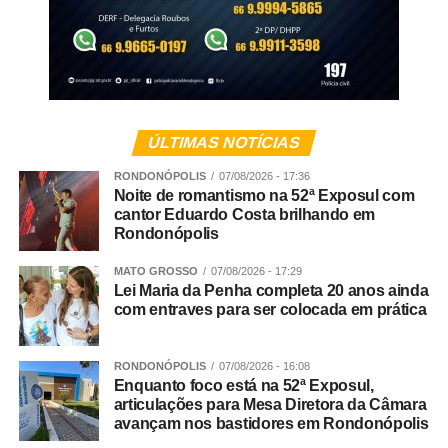
Veja Mais:
Plenário da Câmara aprova urgência
para atendimento no SUS a mulheres vítimas de
violência
Limites sem violência
ÚLTIMAS NOTÍCIAS
Para Andreia, estabelecer regras e dizer “não” continua
sendo uma das principais responsabilidades da família. A
RONDONÓPOLIS
07/08/2026 - 17:36
Noite de romantismo na 52ª Exposul com
diferença está na forma como esses limites são
cantor Eduardo Costa brilhando em
apresentados.
Rondonópolis
“Ser firme não significa ser agressivo. Uma atitude
MATO GROSSO
07/08/2026 - 17:29
Lei Maria da Penha completa 20 anos ainda
simples e muito eficaz é abaixar-se para ficar na altura da
com entraves para ser colocada em prática
criança, estabelecer contato visual e falar com uma voz
calma, mas segura. Depois, é importante procurar
compreender o que aconteceu e ajudar a criança a
RONDONÓPOLIS
07/08/2026 - 16:08
Enquanto foco está na 52ª Exposul,
reconhecer e nomear aquilo que está sentindo”, sugere
articulações para Mesa Diretora da Câmara
Andreia.
avançam nos bastidores em Rondonópolis