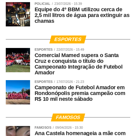
WhatsApp
Facebook
Twitter
Messenger
LinkedIn
Share
POLICIAL
23/07/2026 - 15:39
Equipe do 4º BBM utilizou cerca de
2,5 mil litros de água para extinguir as
chamas
ESPORTES
ESPORTES
22/07/2026 - 15:49
Comercial Mamed supera o Santa
Cruz e conquista o título do
Campeonato Integração de Futebol
Amador
ESPORTES
17/07/2026 - 21:23
Campeonato de Futebol Amador em
Rondonópolis premia campeão com
R$ 10 mil neste sábado
FAMOSOS
FAMOSOS
09/04/2026 - 15:30
Ana Castela homenageia a mãe com