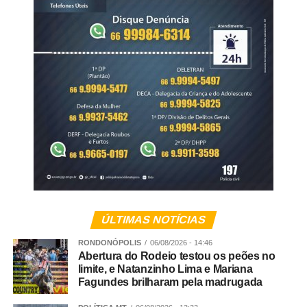
02251/2026.
WhatsApp
Facebook
Twitter
Messenger
LinkedIn
Share
ÚLTIMAS NOTÍCIAS
RONDONÓPOLIS
06/08/2026 - 14:46
Abertura do Rodeio testou os peões no
limite, e Natanzinho Lima e Mariana
Fagundes brilharam pela madrugada