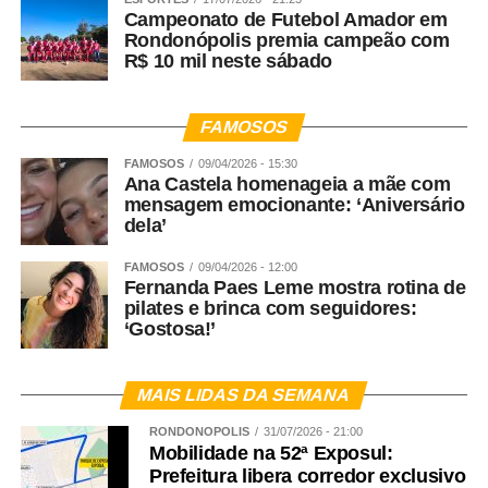
Campeonato de Futebol Amador em
Rondonópolis premia campeão com
R$ 10 mil neste sábado
FAMOSOS
FAMOSOS
09/04/2026 - 15:30
Ana Castela homenageia a mãe com
mensagem emocionante: ‘Aniversário
dela’
FAMOSOS
09/04/2026 - 12:00
Fernanda Paes Leme mostra rotina de
pilates e brinca com seguidores:
‘Gostosa!’
MAIS LIDAS DA SEMANA
RONDONÓPOLIS
31/07/2026 - 21:00
Mobilidade na 52ª Exposul:
Prefeitura libera corredor exclusivo