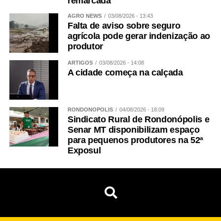
remarcada
AGRO NEWS
03/08/2026 - 13:43
Falta de aviso sobre seguro
agrícola pode gerar indenização ao
produtor
ARTIGOS
03/08/2026 - 14:08
A cidade começa na calçada
RONDONÓPOLIS
04/08/2026 - 18:09
Sindicato Rural de Rondonópolis e
Senar MT disponibilizam espaço
para pequenos produtores na 52ª
Exposul