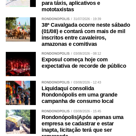
para táxis, aplicativos e
mototaxistas
RONDONÓPOLIS
31/07/2026 - 19:39
38ª Cavalgada ocorre neste sábado
(01/08) e contará com mais de mil
inscritos entre cavaleiros,
amazonas e comitivas
RONDONÓPOLIS
03/08/2026 - 08:12
Exposul começa hoje com
expectativa de recorde de público
RONDONÓPOLIS
03/08/2026 - 12:43
Liquidaqui consolida
Rondonópolis em uma grande
campanha de consumo local
RONDONÓPOLIS
03/08/2026 - 15:45
Rondonópolis|Após apenas uma
empresa se cadastrar e estar
inapta, licitação terá que ser