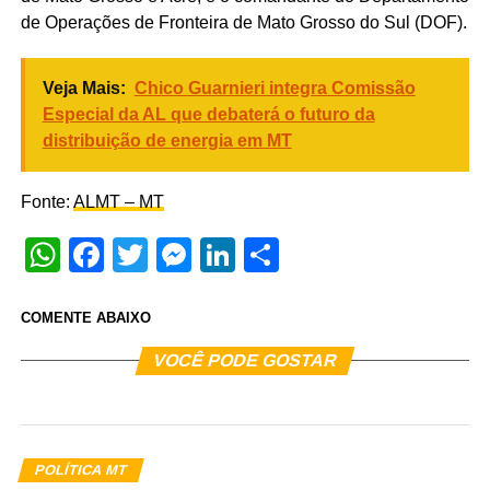
de Operações de Fronteira de Mato Grosso do Sul (DOF).
Veja Mais:
Chico Guarnieri integra Comissão
Especial da AL que debaterá o futuro da
distribuição de energia em MT
Fonte:
ALMT – MT
WhatsApp
Facebook
Twitter
Messenger
LinkedIn
Share
COMENTE ABAIXO
VOCÊ PODE GOSTAR
POLÍTICA MT