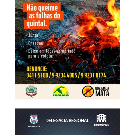
sete regiões de Mato Grosso. A Centro-Sul, onde estão
Cuiabá e Várzea Grande, concentra 37,6% da amostra,
seguida pelo Sudeste, com 18,7%, e pelo Médio Norte,
com 14,1%.
Vale lembrar que nessas eleições, Mato Grosso elegerá
24 deputados estaduais. A votação
ocorre
em 4 de
outubro, e os eleitos assumem os mandatos em 1º de
fevereiro de 2027.
Vereador por dois mandatos, prefeito de Primavera do
Leste entre 2017 e 2024 e ex-presidente da Associação
Mato-grossense dos Municípios, Léo Bortolin chega à
disputa estadual com trajetória construída na gestão
municipal e na interlocução com prefeituras de diferentes
regiões. A Percent Brasil ouviu 1.200 pessoas em
entrevistas domiciliares e presenciais. O levantamento
informa nível de confiança de 95% e está registrado na
Justiça Eleitoral sob os números BR-00822/2026 e MT-