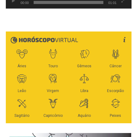
00:00
01:01
Cuiabá (MT)
O levantamento foi realizado entre os dias 23 e 27 de
julho. Na série divulgada pelo instituto, Bortolin tinha
Veja Mais:
Chico Guarnieri integra Comissão
2,4% em maio, passou a 2,3% em junho e voltou a 2,4%
Especial da AL que debaterá o futuro da
na rodada atual. A oscilação está dentro da margem de
distribuição de energia em MT
erro geral.
A pesquisa também registra redução no número de
Fonte: Da Assessoria AFG & Taques
entrevistados sem candidato definido para deputado
estadual. O índice era de 56% em maio, caiu para 52,1%
WhatsApp
Facebook
Twitter
Messenger
LinkedIn
Share
em junho e chegou a 45,2% em julho. Com mais pessoas
passando a citar nomes, Léo se mantém entre os mais
lembrados da disputa.
Lúdio Cabral aparece numericamente à frente, com 3,1%.
Max Russi e Eduardo Botelho registram 3% cada; Beto
Dois a Um, 2,9%; Elizeu Nascimento, 2,6%; e Paulo
Araújo e Thiago Silva, 2,5%. Os sete nomes que
aparecem antes de Bortolin exercem mandato de