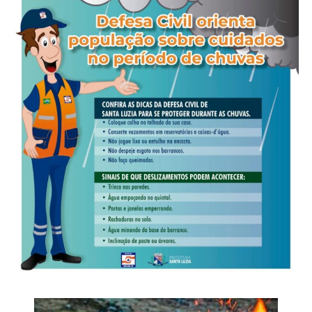
deputado estadual.
A modalidade espontânea mede a lembrança dos
candidatos. Nela, os entrevistados respondem livremente
em quem votariam, sem receber uma lista prévia. Por
isso, o resultado não representa uma projeção direta de
votos ou de cadeiras, mas mostra quais nomes já estão
presentes no debate eleitoral.
Veja Mais:
Prazos de processos na
administração pública estadual serão
computados só com dias úteis
Na composição do recorte, as mulheres representam
52,6% dos entrevistados; a maior faixa etária é a de 45 a
59 anos, com 26,1%; 49% têm ensino médio completo ou
incompleto; e 46,8% informaram renda familiar entre dois
e cinco salários mínimos. A pesquisa foi distribuída pelas