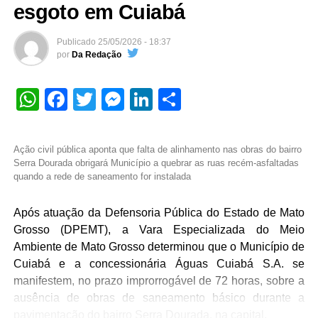
esgoto em Cuiabá
Publicado
25/05/2026 - 18:37
por
Da Redação
WhatsApp
Facebook
Twitter
Messenger
LinkedIn
Share
Ação civil pública aponta que falta de alinhamento nas obras do bairro
Serra Dourada obrigará Município a quebrar as ruas recém-asfaltadas
quando a rede de saneamento for instalada
Após atuação da Defensoria Pública do Estado de Mato
Grosso (DPEMT), a Vara Especializada do Meio
Ambiente de Mato Grosso determinou que o Município de
Cuiabá e a concessionária Águas Cuiabá S.A. se
manifestem, no prazo improrrogável de 72 horas, sobre a
ausência de obras de saneamento básico durante a
pavimentação do bairro Serra Dourada, na capital.