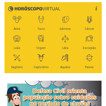
destino específico. Para recolher móveis e
emissão sonora acima do permitido, com medição de 75
eletrodomésticos inservíveis, restos de jardinagem, e
decibéis no período noturno, resultando em auto de
demais “cacarecos sem serventia alguma”, a Prefeitura
infração de R$ 600.
disponibiliza a coleta de resíduos sólidos volumosos.
O agente de regulação e fiscalização da Sorp, Rafael da
De janeiro até agora, as equipes já percorreram todos os
Cruz Mestre, explicou que as principais irregularidades
oito setores, garantindo o destino adequado aos
verificadas nos três dias da operação envolvem alvarás
inservíveis e restos de jardinagem.
ausentes ou desatualizados, com divergências de
endereço, área ou CNPJ. Segundo ele, os
Na próxima semana, de 13 a 17 de abril, as equipes da
estabelecimentos notificados têm prazo de 10 dias para
Secretaria de Infraestrutura, Transporte e Saneamento
regularização documental, sob pena de multa. O fiscal
(Sintra) cortam estrada para fazer a coleta nos distritos de
também ressaltou que a ausência de ocorrências graves
Caravágio e Primavera. “Já peço aos moradores dos dois
demonstra a importância do trabalho preventivo realizado
distritos que disponham os resíduos para coleta nas
rotineiramente pelos órgãos municipais.
calçadas, de forma a não atrapalhar o trânsito de
pedestres”, solicita o titular da pasta, Milton Geller,
O balanço consolidado das ações aponta que o trabalho
reforçando que a participação de todos é fundamental
integrado entre os órgãos públicos tem permitido mapear
neste processo e que dispor os resíduos fora do período
as principais demandas do setor e orientar empresários
correto pode gerar multa.
sobre adequações necessárias. De acordo com o agente