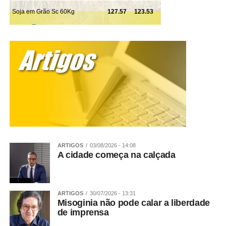
de jardim.
Coleta Seletiva:
É a coleta do que não é lixo e pode ter
vida nova na indústria. São os chamados materiais
recicláveis, como papel, papelão, plástico, alumínio (e
outros metais), e isopor. Esta coleta é feita uma vez por
semana, de acordo com calendário que está um tantinho
mais abaixo.
Coleta de lixo doméstico
: Esta é a coleta do lixo, que
leva para o aterro sanitário os resíduos como restos de
alimentos e dejetos.
ARTIGOS
03/08/2026 - 14:08
Dúvidas
A cidade começa na calçada
Tem dúvidas sobre as coletas? Acione o Eco Sorriso
pelo 66 99603-7730. Outra opção é falar com a Sintra
ARTIGOS
30/07/2026 - 13:31
pelo 66 99690-1823.
Misoginia não pode calar a liberdade
de imprensa
Fonte:
Prefeitura de Sorriso – MT