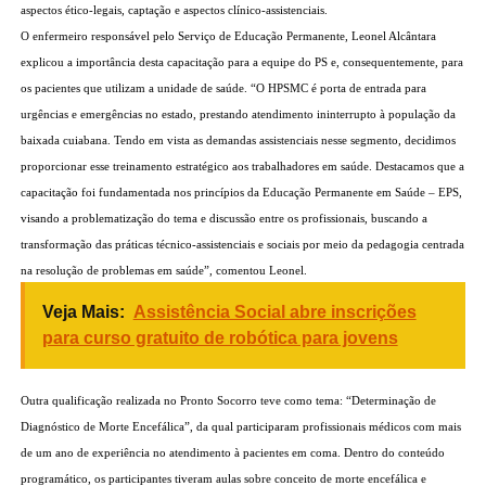
aspectos ético-legais, captação e aspectos clínico-assistenciais.
O enfermeiro responsável pelo Serviço de Educação Permanente, Leonel Alcântara
explicou a importância desta capacitação para a equipe do PS e, consequentemente, para
os pacientes que utilizam a unidade de saúde. “O HPSMC é porta de entrada para
urgências e emergências no estado, prestando atendimento ininterrupto à população da
baixada cuiabana. Tendo em vista as demandas assistenciais nesse segmento, decidimos
proporcionar esse treinamento estratégico aos trabalhadores em saúde. Destacamos que a
capacitação foi fundamentada nos princípios da Educação Permanente em Saúde – EPS,
visando a problematização do tema e discussão entre os profissionais, buscando a
transformação das práticas técnico-assistenciais e sociais por meio da pedagogia centrada
na resolução de problemas em saúde”, comentou Leonel.
Veja Mais:
Assistência Social abre inscrições
para curso gratuito de robótica para jovens
Outra qualificação realizada no Pronto Socorro teve como tema: “Determinação de
Diagnóstico de Morte Encefálica”, da qual participaram profissionais médicos com mais
de um ano de experiência no atendimento à pacientes em coma. Dentro do conteúdo
programático, os participantes tiveram aulas sobre conceito de morte encefálica e