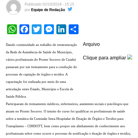
Publicado
02/10/2018 - 15:15
por
Equipe de Redação
WhatsApp
Facebook
Twitter
Messenger
LinkedIn
Share
Arquivo
Dando continuidade ao trabalho de reestruturação
da Rede de Assistência de Saúde do Município,
Clique para ampliar
vários profissionais do Pronto Socorro de Cuiabá
passaram por um treinamento para a condução do
processo de captação de órgãos e tecidos. A
capacitação foi realizada por meio de uma
articulação entre Estado, Município e Escola de
Saúde Pública.
Participaram do treinamento médicos, enfermeiros, assistentes sociais e psicólogos que
atuam no Pronto Socorro. O intuito do curso foi qualificar os profissionais de saúde
sobre a temática da Comissão Intra-Hospitalar de Doação de Órgãos e Tecidos para
Transplantes – CIHDOTT, bem como propor um alinhamento de conhecimento aos
profissionais sobre como ocorre o processo de notificação e doação de órgãos e tecidos,