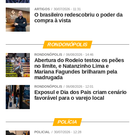
WhatsApp
Facebook
Twitter
Messenger
LinkedIn
Share
ARTIGOS
30/07/2026 - 11:31
O brasileiro redescobriu o poder da
compra à vista
RONDONÓPOLIS
RONDONÓPOLIS
06/08/2026 - 14:46
Abertura do Rodeio testou os peões
no limite, e Natanzinho Lima e
Mariana Fagundes brilharam pela
madrugada
RONDONÓPOLIS
06/08/2026 - 12:01
Exposul e Dia dos Pais criam cenário
favorável para o varejo local
POLÍCIA
POLICIAL
30/07/2026 - 12:28