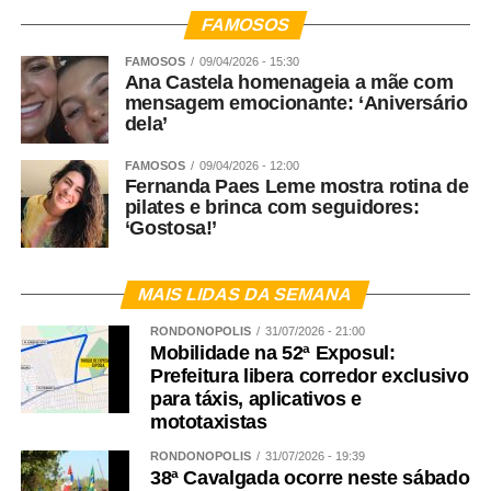
FAMOSOS
FAMOSOS
09/04/2026 - 15:30
Ana Castela homenageia a mãe com
mensagem emocionante: ‘Aniversário
dela’
FAMOSOS
09/04/2026 - 12:00
Fernanda Paes Leme mostra rotina de
pilates e brinca com seguidores:
‘Gostosa!’
MAIS LIDAS DA SEMANA
RONDONÓPOLIS
31/07/2026 - 21:00
Mobilidade na 52ª Exposul:
Prefeitura libera corredor exclusivo
para táxis, aplicativos e
mototaxistas
RONDONÓPOLIS
31/07/2026 - 19:39
38ª Cavalgada ocorre neste sábado