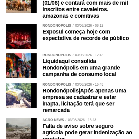
(01/08) e contará com mais de mil
inscritos entre cavaleiros,
amazonas e comitivas
RONDONÓPOLIS
03/08/2026 - 08:12
Exposul começa hoje com
expectativa de recorde de público
RONDONÓPOLIS
03/08/2026 - 12:43
Liquidaqui consolida
Rondonópolis em uma grande
campanha de consumo local
RONDONÓPOLIS
03/08/2026 - 15:45
Rondonópolis|Após apenas uma
empresa se cadastrar e estar
inapta, licitação terá que ser
remarcada
AGRO NEWS
03/08/2026 - 13:43
Falta de aviso sobre seguro
agrícola pode gerar indenização ao