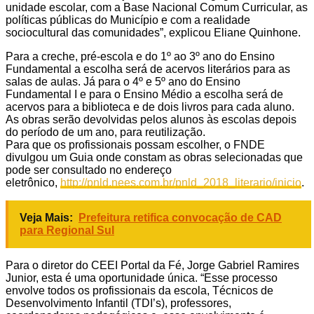
unidade escolar, com a Base Nacional Comum Curricular, as
políticas públicas do Município e com a realidade
sociocultural das comunidades”, explicou Eliane Quinhone.
Para a creche, pré-escola e do 1º ao 3º ano do Ensino
Fundamental a escolha será de acervos literários para as
salas de aulas. Já para o 4º e 5º ano do Ensino
Fundamental I e para o Ensino Médio a escolha será de
acervos para a biblioteca e de dois livros para cada aluno.
As obras serão devolvidas pelos alunos às escolas depois
do período de um ano, para reutilização.
Para que os profissionais possam escolher, o FNDE
divulgou um Guia onde constam as obras selecionadas que
pode ser consultado no endereço
eletrônico,
http://pnld.nees.com.br/pnld_2018_literario/inicio
.
Veja Mais:
Prefeitura retifica convocação de CAD
para Regional Sul
Para o diretor do CEEI Portal da Fé, Jorge Gabriel Ramires
Junior, esta é uma oportunidade única. “Esse processo
envolve todos os profissionais da escola, Técnicos de
Desenvolvimento Infantil (TDI’s), professores,