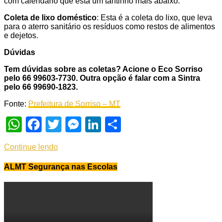
com calendário que está um tantinho mais abaixo.
Coleta de lixo doméstico
: Esta é a coleta do lixo, que leva
para o aterro sanitário os resíduos como restos de alimentos
e dejetos.
Dúvidas
Tem dúvidas sobre as coletas? Acione o Eco Sorriso
pelo 66 99603-7730. Outra opção é falar com a Sintra
pelo 66 99690-1823.
Fonte:
Prefeitura de Sorriso – MT
WhatsApp
Facebook
Twitter
Messenger
LinkedIn
Share
Continue lendo
ALMT Segurança nas Escolas