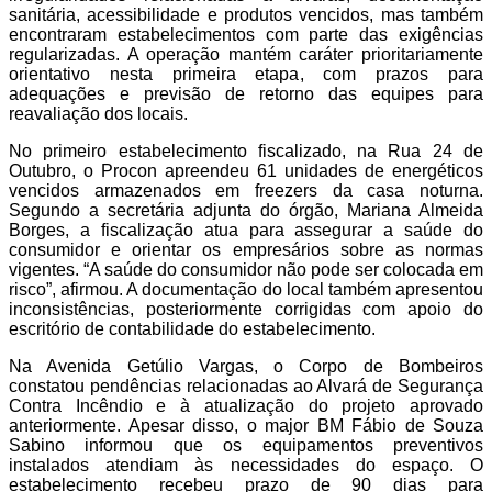
sanitária, acessibilidade e produtos vencidos, mas também
encontraram estabelecimentos com parte das exigências
regularizadas. A operação mantém caráter prioritariamente
orientativo nesta primeira etapa, com prazos para
adequações e previsão de retorno das equipes para
reavaliação dos locais.
No primeiro estabelecimento fiscalizado, na Rua 24 de
Outubro, o Procon apreendeu 61 unidades de energéticos
vencidos armazenados em freezers da casa noturna.
Segundo a secretária adjunta do órgão, Mariana Almeida
Borges, a fiscalização atua para assegurar a saúde do
consumidor e orientar os empresários sobre as normas
vigentes. “A saúde do consumidor não pode ser colocada em
risco”, afirmou. A documentação do local também apresentou
inconsistências, posteriormente corrigidas com apoio do
escritório de contabilidade do estabelecimento.
Na Avenida Getúlio Vargas, o Corpo de Bombeiros
constatou pendências relacionadas ao Alvará de Segurança
Contra Incêndio e à atualização do projeto aprovado
anteriormente. Apesar disso, o major BM Fábio de Souza
Sabino informou que os equipamentos preventivos
instalados atendiam às necessidades do espaço. O
estabelecimento recebeu prazo de 90 dias para