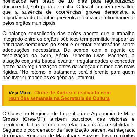
notificados têm prazo de 10 dias para regularização
documental, sob pena de multa. O fiscal também ressaltou
que a ausência de ocorrências graves demonstra a
importância do trabalho preventivo realizado rotineiramente
pelos órgãos municipais.
O balanço consolidado das ações aponta que o trabalho
integrado entre os órgãos públicos tem permitido mapear as
principais demandas do setor e orientar empresários sobre
adequações necessárias. De acordo com o agente de
fiscalização da Sorp, Aécio Benedito Dias Pacheco, a
atuação conjunta busca levantar irregularidades e conceder
prazo para regularização antes da adoção de medidas mais
rígidas. “No retorno, o tratamento será diferente para quem
não tiver cumprido as exigências”, afirmou.
Veja Mais:
Clube de Xadrez é reativado com
reuniões semanais na Secretaria de Cultura
O Conselho Regional de Engenharia e Agronomia de Mato
Grosso (Crea-MT) também participou das vistorias e
identificou falhas recorrentes relacionadas à acessibilidade.
Segundo o coordenador da fiscalização preventiva integrada
do órgão, Reinaldo de Magalhães Passos Toshiro, muitos