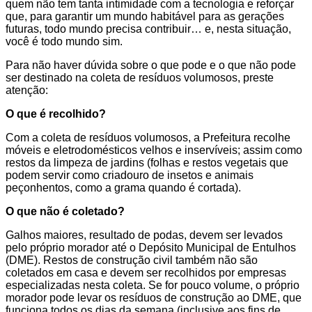
quem não tem tanta intimidade com a tecnologia e reforçar
que, para garantir um mundo habitável para as gerações
futuras, todo mundo precisa contribuir… e, nesta situação,
você é todo mundo sim.
Para não haver dúvida sobre o que pode e o que não pode
ser destinado na coleta de resíduos volumosos, preste
atenção:
O que é recolhido?
Com a coleta de resíduos volumosos, a Prefeitura recolhe
móveis e eletrodomésticos velhos e inservíveis; assim como
restos da limpeza de jardins (folhas e restos vegetais que
podem servir como criadouro de insetos e animais
peçonhentos, como a grama quando é cortada).
O que não é coletado?
Galhos maiores, resultado de podas, devem ser levados
pelo próprio morador até o Depósito Municipal de Entulhos
(DME). Restos de construção civil também não são
coletados em casa e devem ser recolhidos por empresas
especializadas nesta coleta. Se for pouco volume, o próprio
morador pode levar os resíduos de construção ao DME, que
funciona todos os dias da semana (inclusive aos fins de