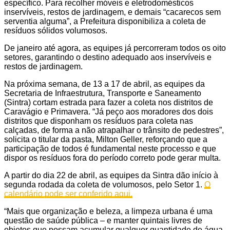
específico. Para recolher móveis e eletrodomésticos
inservíveis, restos de jardinagem, e demais “cacarecos sem
serventia alguma”, a Prefeitura disponibiliza a coleta de
resíduos sólidos volumosos.
De janeiro até agora, as equipes já percorreram todos os oito
setores, garantindo o destino adequado aos inservíveis e
restos de jardinagem.
Na próxima semana, de 13 a 17 de abril, as equipes da
Secretaria de Infraestrutura, Transporte e Saneamento
(Sintra) cortam estrada para fazer a coleta nos distritos de
Caravágio e Primavera. “Já peço aos moradores dos dois
distritos que disponham os resíduos para coleta nas
calçadas, de forma a não atrapalhar o trânsito de pedestres”,
solicita o titular da pasta, Milton Geller, reforçando que a
participação de todos é fundamental neste processo e que
dispor os resíduos fora do período correto pode gerar multa.
A partir do dia 22 de abril, as equipes da Sintra dão início à
segunda rodada da coleta de volumosos, pelo Setor 1.
O
calendário pode ser conferido aqui.
“Mais que organização e beleza, a limpeza urbana é uma
questão de saúde pública – e manter quintais livres de
objetos que possam acumular qualquer quantidade de água