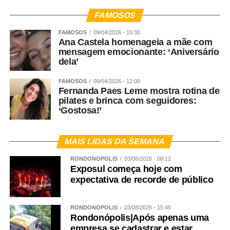
FAMOSOS
FAMOSOS
09/04/2026 - 15:30
Ana Castela homenageia a mãe com
mensagem emocionante: ‘Aniversário
dela’
FAMOSOS
09/04/2026 - 12:00
Fernanda Paes Leme mostra rotina de
pilates e brinca com seguidores:
‘Gostosa!’
MAIS LIDAS DA SEMANA
RONDONÓPOLIS
03/08/2026 - 08:12
Exposul começa hoje com
expectativa de recorde de público
RONDONÓPOLIS
03/08/2026 - 15:45
Rondonópolis|Após apenas uma
empresa se cadastrar e estar