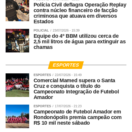
é investir no desenvolvimento humano e no futuro da
Polícia Civil deflagra Operação Replay
sociedade.
contra núcleo financeiro de facção
criminosa que atuava em diversos
Estados
WhatsApp
Facebook
Twitter
Messenger
LinkedIn
Share
POLICIAL
23/07/2026 - 15:39
Equipe do 4º BBM utilizou cerca de
2,5 mil litros de água para extinguir as
chamas
ESPORTES
ESPORTES
22/07/2026 - 15:49
Comercial Mamed supera o Santa
Cruz e conquista o título do
Campeonato Integração de Futebol
Amador
ESPORTES
17/07/2026 - 21:23
Campeonato de Futebol Amador em
Rondonópolis premia campeão com
R$ 10 mil neste sábado