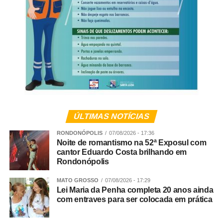
força ou pelo medo”, reflete a especialista.
Veja Mais:
Comissão aprova orientação
vocacional obrigatória para adolescente em
cumprimento de medida socieducativa
Limites sem violência
Para Andreia, estabelecer regras e dizer “não” continua
ÚLTIMAS NOTÍCIAS
sendo uma das principais responsabilidades da família. A
diferença está na forma como esses limites são
RONDONÓPOLIS
07/08/2026 - 17:36
Noite de romantismo na 52ª Exposul com
apresentados.
cantor Eduardo Costa brilhando em
Rondonópolis
“Ser firme não significa ser agressivo. Uma atitude
simples e muito eficaz é abaixar-se para ficar na altura da
MATO GROSSO
07/08/2026 - 17:29
Lei Maria da Penha completa 20 anos ainda
criança, estabelecer contato visual e falar com uma voz
com entraves para ser colocada em prática
calma, mas segura. Depois, é importante procurar
compreender o que aconteceu e ajudar a criança a