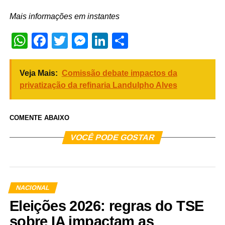
Mais informações em instantes
WhatsApp
Facebook
Twitter
Messenger
LinkedIn
Share
Veja Mais:
Comissão debate impactos da
privatização da refinaria Landulpho Alves
COMENTE ABAIXO
VOCÊ PODE GOSTAR
NACIONAL
Eleições 2026: regras do TSE
sobre IA impactam as