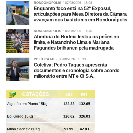
reconhecer e nomear aquilo que está sentindo”, sugere
RONDONÓPOLIS
07/08/2026 - 16:08
Enquanto foco está na 52ª Exposul,
Andreia.
articulações para Mesa Diretora da Câmara
avançam nos bastidores em Rondonópolis
Segundo ela, acolher emoções como tristeza, medo,
frustração e raiva, sem abrir mão de regras claras e
RONDONÓPOLIS
06/08/2026 - 14:46
Abertura do Rodeio testou os peões no
consistentes, ajuda a criança a desenvolver recursos
limite, e Natanzinho Lima e Mariana
para lidar com esses sentimentos de maneira saudável.
Fagundes brilharam pela madrugada
E quando o adulto perde a paciência?
POLÍTICA MT
06/08/2026 - 13:33
Coletiva: Pedro Taques apresenta
Andreia lembra que nenhum cuidador é perfeito e que
documentos e cronologia sobre acordo
milionário entre MT e Oi S.A.
perder a paciência eventualmente faz parte da
experiência de educar. Nesses casos, reparar a relação é
tão importante quanto estabelecer limites.
“Quando o adulto reconhece o erro, explica o que
aconteceu e pede desculpas quando necessário, a
criança aprende algo importante: todo mundo erra, mas é
possível assumir isso e reconstruir a relação através do