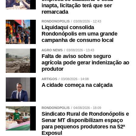
inapta, licitação terá que ser
remarcada
RONDONÓPOLIS
03/08/2026 - 12:43
Liquidaqui consolida
Rondonópolis em uma grande
campanha de consumo local
AGRO NEWS
03/08/2026 - 13:43
Falta de aviso sobre seguro
agrícola pode gerar indenização ao
produtor
ARTIGOS
03/08/2026 - 14:08
A cidade começa na calçada
RONDONÓPOLIS
04/08/2026 - 18:09
Sindicato Rural de Rondonópolis e
Senar MT disponibilizam espaço
para pequenos produtores na 52ª
Exposul