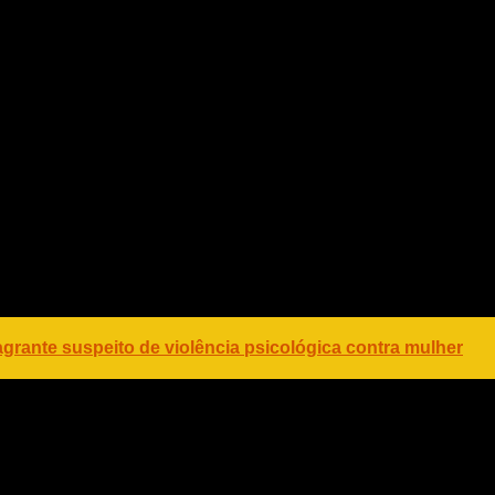
veis de Unidade Veterinária Local (UVL) em Vigilância
so e o I Fórum Estadual do Plano Estratégico PNEFA
ia Federal de Agricultura em Mato Grosso (SFA-MT),
olina, s/n – Ponte Nova, Várzea Grande – MT.
lagrante suspeito de violência psicológica contra mulher
antana – (65) 99206-2697