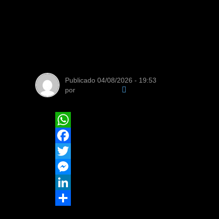
continuidade da r
fundiária e seus 
desenvolvimento
Publicado
04/08/2026 - 19:53
por
Da Redação
WhatsApp
Facebook
Twitter
Messenger
LinkedIn
Share