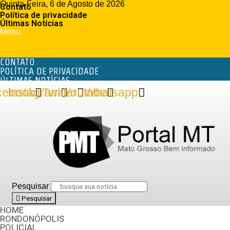
Quinta-Feira, 6 de Agosto de 2026
Contato
Política de privacidade
Últimas Notícias
Menu
CONTATO
POLÍTICA DE PRIVACIDADE
ÚLTIMAS NOTÍCIAS
cebook
Instagram
Twitter
Youtube
Whatsapp
Pesquisar
Pesquisar
HOME
RONDONÓPOLIS
POLICIAL