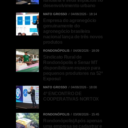
fundiária e seus impactos no
desenvolvimento urbano
MATO GROSSO
04/08/2026 - 18:14
Empresa do agronegócio
genuinamente do
agronegócio brasileira
nacional lança de três novos
produtos
RONDONÓPOLIS
04/08/2026 - 18:09
Sindicato Rural de
Rondonópolis e Senar MT
disponibilizam espaço para
pequenos produtores na 52ª
Exposul
MATO GROSSO
04/08/2026 - 18:00
4º ENCONTRO DE
COOPERATIVAS NORTOX
RONDONÓPOLIS
03/08/2026 - 15:45
Rondonópolis|Após apenas
uma empresa se cadastrar e