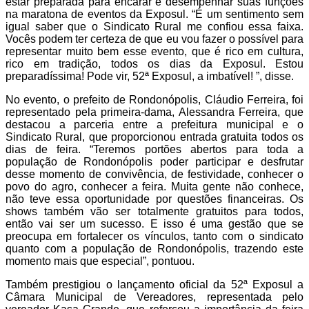
estar preparada para encarar e desempenhar suas funções
na maratona de eventos da Exposul. “É um sentimento sem
igual saber que o Sindicato Rural me confiou essa faixa.
Vocês podem ter certeza de que eu vou fazer o possível para
representar muito bem esse evento, que é rico em cultura,
rico em tradição, todos os dias da Exposul. Estou
preparadíssima! Pode vir, 52ª Exposul, a imbatível! ”, disse.
No evento, o prefeito de Rondonópolis, Cláudio Ferreira, foi
representado pela primeira-dama, Alessandra Ferreira, que
destacou a parceria entre a prefeitura municipal e o
Sindicato Rural, que proporcionou entrada gratuita todos os
dias de feira. “Teremos portões abertos para toda a
população de Rondonópolis poder participar e desfrutar
desse momento de convivência, de festividade, conhecer o
povo do agro, conhecer a feira. Muita gente não conhece,
não teve essa oportunidade por questões financeiras. Os
shows também vão ser totalmente gratuitos para todos,
então vai ser um sucesso. E isso é uma gestão que se
preocupa em fortalecer os vínculos, tanto com o sindicato
quanto com a população de Rondonópolis, trazendo este
momento mais que especial”, pontuou.
Também prestigiou o lançamento oficial da 52ª Exposul a
Câmara Municipal de Vereadores, representada pelo