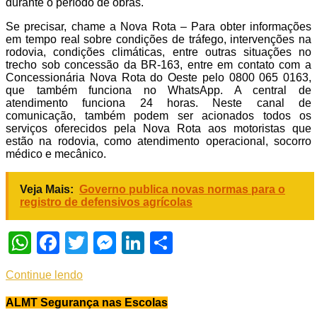
durante o período de obras.
Se precisar, chame a Nova Rota – Para obter informações
em tempo real sobre condições de tráfego, intervenções na
rodovia, condições climáticas, entre outras situações no
trecho sob concessão da BR-163, entre em contato com a
Concessionária Nova Rota do Oeste pelo 0800 065 0163,
que também funciona no WhatsApp. A central de
atendimento funciona 24 horas. Neste canal de
comunicação, também podem ser acionados todos os
serviços oferecidos pela Nova Rota aos motoristas que
estão na rodovia, como atendimento operacional, socorro
médico e mecânico.
Veja Mais:
Governo publica novas normas para o
registro de defensivos agrícolas
WhatsApp
Facebook
Twitter
Messenger
LinkedIn
Share
Continue lendo
ALMT Segurança nas Escolas