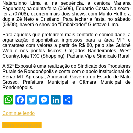
Natanzinho Lima e, na sequência, a cantora Mariana
Fagundes; na quinta-feira (06/08), Eduardo Costa. Na sexta-
feira (07/08), ocorrem mais dois shows, com Murilo Huff e a
dupla Zé Neto e Cristiano. Para fechar a festa, no sábado
(08/08), haverá o show do “Embaixador” Gusttavo Lima.
Para aqueles que preferirem mais conforto e comodidade, a
organização disponibiliza ingressos para a área VIP e
camarotes com valores a partir de R$ 80, pelo site Guichê
Web e nos pontos físicos: Calçados Bandeirantes, West
Country, loja TXC (Shopping), Padaria Vip e Sindicato Rural.
A 52ª Exposul é uma realização do Sindicato dos Produtores
Rurais de Rondonópolis e conta com o apoio institucional do
Senar MT, Aprosoja, Aprosmat, Governo do Estado de Mato
Grosso, Prefeitura Municipal e Câmara Municipal de
Rondonópolis.
WhatsApp
Facebook
Twitter
Messenger
LinkedIn
Share
Continue lendo
Sem categoria