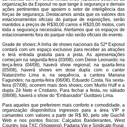
organização da Exposul no que tange à segurança e demais
ações pertinentes que apoiem o setor de inteligência das
forças de segurança. Destacamos ainda que os valores dos
estacionamentos oficiais do parque de exposições, serão
mantidos a preços de R$30,00 carros e R$20,00 motos, com
toda a segurança necessária. Alertamos que os espaços de
estacionamento fora do parque não serão oficiais do evento.
Grade de shows: A linha de shows nacionais da 52ª Exposul
contará com um espaço exclusivo para receber as atrações
e terá entrada gratuita para a pista. As apresentações
começam na segunda-feira (03/08), com Deive Leonardo; na
terça-feira (04/08), haverá show regional; na quarta-feira
(05/08), haverá shows em dose dupla com o cantor
Natanzinho Lima e, na sequência, a cantora Mariana
Fagundes; na quinta-feira (06/08), Eduardo Costa. Na sexta-
feira (07/08), ocorrem mais dois shows, com Murilo Huff e a
dupla Zé Neto e Cristiano. Para fechar a festa, no sábado
(08/08), haverá o show do “Embaixador” Gusttavo Lima.
Para aqueles que preferirem mais conforto e comodidade, a
organização disponibiliza ingressos para a área VIP e
camarotes com valores a partir de R$ 80, pelo site Guichê
Web e nos pontos físicos: Calçados Bandeirantes, West
Country, loja TXC (Shopping), Padaria Vip e Sindicato Rural.