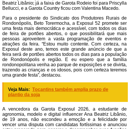
Beatriz Libânio; já a faixa de Garota Rodeio foi para Priscylla
Bellucci, e a Garota Country ficou com Valentina Macedo.
Para o presidente do Sindicato dos Produtores Rurais de
Rondonópolis, Beto Torermocha, a Exposul 52 promete ser
uma festa mais democrática e acessível, com todos os dias
de feira de portões abertos, o que possibilitará que mais
pessoas aproveitem a vasta programação de eventos e
atrações da feira. “Estou muito contente. Com certeza, na
Exposul deste ano, temos este grande anúncio de que a
feira será de portões abertos todos os dias para a população
de Rondonópolis e região. E eu espero que a família
rondonopolitana venha ao parque de exposições e se divirta,
trazendo as crianças e os idosos, pois com certeza teremos
uma grande festa”, destacou.
Veja Mais:
Tocantins também amplia prazo de
plantio da soja
A vencedora da Garota Exposul 2026, a estudante de
agronomia, modelo e digital influencer Ana Beatriz Libânio,
de 19 anos, não escondeu a emoção e a felicidade por
vencer uma disputa com candidatas fortíssimas e anunciou