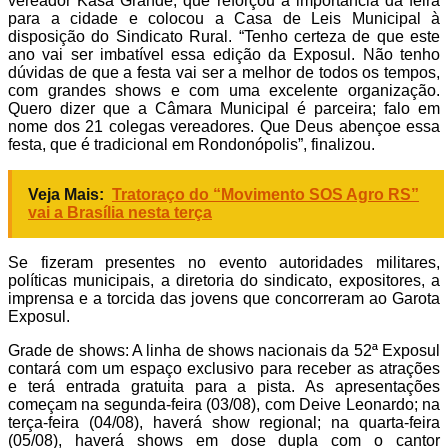
vereador Kasa Grande, que reforçou a importância da feira
para a cidade e colocou a Casa de Leis Municipal à
disposição do Sindicato Rural. “Tenho certeza de que este
ano vai ser imbatível essa edição da Exposul. Não tenho
dúvidas de que a festa vai ser a melhor de todos os tempos,
com grandes shows e com uma excelente organização.
Quero dizer que a Câmara Municipal é parceira; falo em
nome dos 21 colegas vereadores. Que Deus abençoe essa
festa, que é tradicional em Rondonópolis”, finalizou.
Veja Mais:
Tratoraço do “Movimento SOS Agro RS”
vai a Brasília nesta terça
Se fizeram presentes no evento autoridades militares,
políticas municipais, a diretoria do sindicato, expositores, a
imprensa e a torcida das jovens que concorreram ao Garota
Exposul.
Grade de shows: A linha de shows nacionais da 52ª Exposul
contará com um espaço exclusivo para receber as atrações
e terá entrada gratuita para a pista. As apresentações
começam na segunda-feira (03/08), com Deive Leonardo; na
terça-feira (04/08), haverá show regional; na quarta-feira
(05/08), haverá shows em dose dupla com o cantor