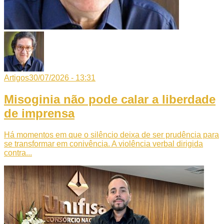
Artigos
30/07/2026 - 13:31
Misoginia não pode calar a liberdade
de imprensa
Há momentos em que o silêncio deixa de ser prudência para
se transformar em conivência. A violência verbal dirigida
contra...