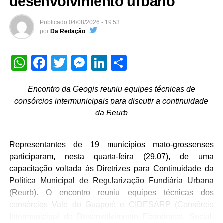
desenvolvimento urbano
Publicado
04/08/2026 - 19:53
por
Da Redação
WhatsApp
Facebook
Twitter
Messenger
LinkedIn
Share
Encontro da Geogis reuniu equipes técnicas de
consórcios intermunicipais para discutir a continuidade
da Reurb
Representantes de 19 municípios mato-grossenses
participaram, nesta quarta-feira (29.07), de uma
capacitação voltada às Diretrizes para Continuidade da
Política Municipal de Regularização Fundiária Urbana
(Reurb). O encontro reuniu equipes técnicas dos
consórcios Vale do Guaporé e CIDESARP (Consórcio
Intermunicipal de Desenvolvimento Econômico, Social,