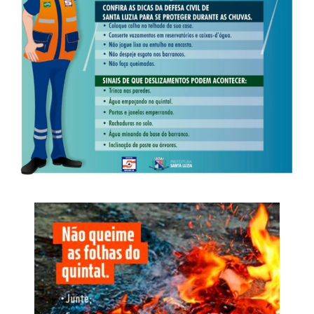
palestras e apresentações técnicas voltadas às principais
tendências do agronegócio e às soluções desenvolvidas
pela Nortox para o campo.
Na abertura, o diretor-presidente da Nortox, Romeu
Stanguerlin, apresentou a trajetória da empresa, seus
resultados e as perspectivas de crescimento previstas no
planejamento estratégico até 2030. Em seguida, João
Marcos Ferrari destacou a evolução do portfólio da
companhia, abordando investimentos em pesquisa,
inovação, desenvolvimento de produtos, nutrição vegetal
e sementes.
Ao longo do encontro, também foram apresentados
programas voltados às cooperativas, novas estratégias
de manejo em fungicidas, soluções para pastagens,
avanços na área de herbicidas, além de debates técnicos
que promoveram a troca de experiências entre
especialistas da Nortox e representantes das