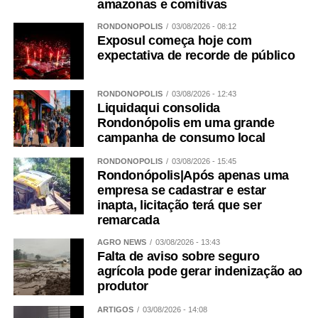
amazonas e comitivas
RONDONÓPOLIS
03/08/2026 - 08:12
Exposul começa hoje com
expectativa de recorde de público
RONDONÓPOLIS
03/08/2026 - 12:43
Liquidaqui consolida
Rondonópolis em uma grande
campanha de consumo local
RONDONÓPOLIS
03/08/2026 - 15:45
Rondonópolis|Após apenas uma
empresa se cadastrar e estar
inapta, licitação terá que ser
remarcada
AGRO NEWS
03/08/2026 - 13:43
Falta de aviso sobre seguro
agrícola pode gerar indenização ao
produtor
ARTIGOS
03/08/2026 - 14:08