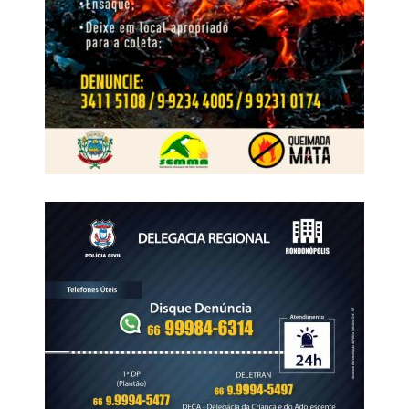
cooperativas. A programação contou ainda com palestras
de convidados externos, como o economista Igor Barreto,
do Itaú BBA, que apresentou uma análise do cenário
econômico e das perspectivas para o agronegócio, e do
pesquisador Aroldo Marochi, que abordou os desafios
relacionados às doenças nas lavouras e ao manejo com
fungicidas.
WhatsApp
Facebook
Twitter
Messenger
LinkedIn
Share