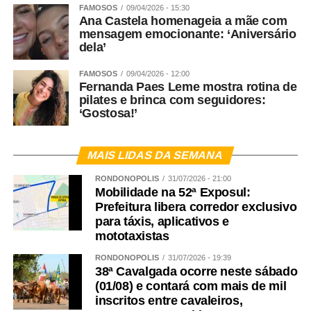
FAMOSOS
09/04/2026 - 15:30
Ana Castela homenageia a mãe com
mensagem emocionante: ‘Aniversário
dela’
FAMOSOS
09/04/2026 - 12:00
Fernanda Paes Leme mostra rotina de
pilates e brinca com seguidores:
‘Gostosa!’
MAIS LIDAS DA SEMANA
RONDONÓPOLIS
31/07/2026 - 21:00
Mobilidade na 52ª Exposul:
Prefeitura libera corredor exclusivo
para táxis, aplicativos e
mototaxistas
RONDONÓPOLIS
31/07/2026 - 19:39
38ª Cavalgada ocorre neste sábado
(01/08) e contará com mais de mil
inscritos entre cavaleiros,