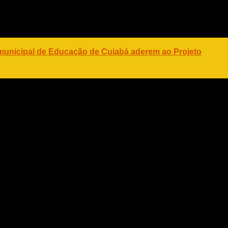
ontemplar um parcelamento até 24 meses e 20% quando
débitos entre 25 e 48 vezes.
 municipal de Educação de Cuiabá aderem ao Projeto
entais, vinculadas à Secretaria de Meio Ambiente e
nsitos da Secretaria de Mobilidade Urbana, podem ser
o pagamento.