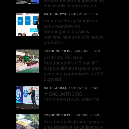
fundiária e seus impactos no
desenvolvimento urbano
MATO GROSSO
04/08/2026 - 18:14
Empresa do agronegócio
genuinamente do
agronegócio brasileira
nacional lança de três novos
produtos
RONDONÓPOLIS
04/08/2026 - 18:09
Sindicato Rural de
Rondonópolis e Senar MT
disponibilizam espaço para
pequenos produtores na 52ª
Exposul
MATO GROSSO
04/08/2026 - 18:00
4º ENCONTRO DE
COOPERATIVAS NORTOX
RONDONÓPOLIS
03/08/2026 - 15:45
Rondonópolis|Após apenas
uma empresa se cadastrar e