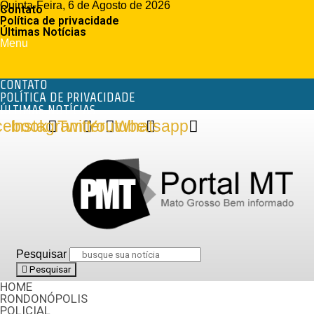
Quinta-Feira, 6 de Agosto de 2026
Contato
Política de privacidade
Últimas Notícias
Menu
CONTATO
POLÍTICA DE PRIVACIDADE
ÚLTIMAS NOTÍCIAS
cebook
Instagram
Twitter
Youtube
Whatsapp
Pesquisar
Pesquisar
HOME
RONDONÓPOLIS
POLICIAL