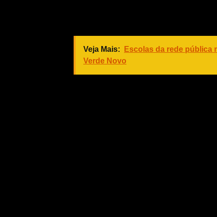
vezes, 50% quando a conciliação c
o contribuinte optar por dividir seus 
Veja Mais:
Escolas da rede pública
Verde Novo
Os débitos referentes às multas ambi
Desenvolvimento Urbano, e as de trâ
negociadas com 50% de desconto n