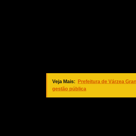
Desse montante acordado, R$ 975 mil
multas de meio ambiente e R$ 7.195
Secretaria de Fazenda. As negociaçõ
R$ 34.624 milhões, sendo que desse 
multas de meio ambiente. “Como já e
foram arrecadados. Ou seja: não ent
próximos meses, de acordo com cada
revertidos em benfeitorias à populaçã
Veja Mais:
Prefeitura de Várzea Gran
gestão pública
Com a prorrogação, os atendimentos
trânsito, o contribuinte deve se diri
localizada à Rua 13 Junho, nº 1289, 