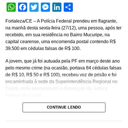
WhatsApp
Facebook
Twitter
Messenger
LinkedIn
Share
Ex tunc no Amapá
Fortaleza/CE – A Polícia Federal prendeu em flagrante,
na manhã desta sexta-feira (27/12), uma pessoa, após ter
recebido, em sua residência no Bairro Mucuripe, na
capital cearense, uma encomenda postal contendo R$
39.500 em cédulas falsas de R$ 100.
A jovem, que já foi autuada pela PF em março deste ano
pelo mesmo crime (na ocasião, portava 84 cédulas falsas
de R$ 10, R$ 50 e R$ 100), recebeu voz de prisão e foi
encaminhada à sede da Superintendência Regional no
Ceará, onde permanecerá à disposição da Justiça
Federal do Ceará.
CONTINUE LENDO
Essas ações são resultados dos trabalhos desenvolvidos
pela PF no combate ao crime de moeda falsa. Incluindo a
prisão de hoje, somente no mês de dezembro, sete