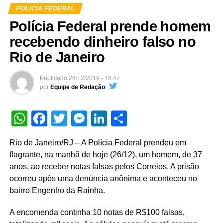
pessoas foram presas em flagrante e um menor
POLICIA FEDERAL
apreendido com cédulas falsas recebidas pelos Correios.
Polícia Federal prende homem
A apreensão de hoje é a maior realizada pela PF no
recebendo dinheiro falso no
Ceará, até o momento, em 2019. O crime de moeda falsa
Rio de Janeiro
tem penas de reclusão de 3 a 12 anos e multa.
Publicado
26/12/2019 - 16:47
por
Equipe de Redação
Comunicação Social da Polícia Federal no Ceará
WhatsApp
Facebook
Twitter
Messenger
LinkedIn
Share
Contato: (85)9.8970-0624
Rio de Janeiro/RJ – A Polícia Federal prendeu em
WhatsApp
Facebook
Twitter
Messenger
LinkedIn
Share
flagrante, na manhã de hoje (26/12), um homem, de 37
anos, ao receber notas falsas pelos Correios. A prisão
ocorreu após uma denúncia anônima e aconteceu no
Veja Mais:
PF deflagra a 57ª fase da Operação
bairro Engenho da Rainha.
Lava Jato
A encomenda continha 10 notas de R$100 falsas,