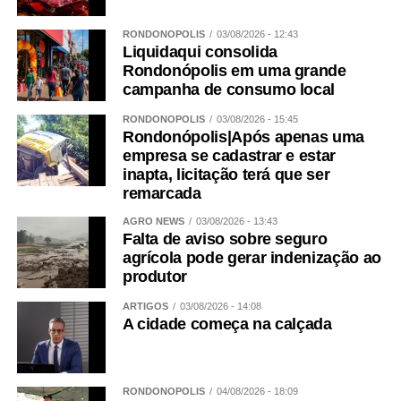
RONDONÓPOLIS
03/08/2026 - 12:43
Liquidaqui consolida
Rondonópolis em uma grande
campanha de consumo local
RONDONÓPOLIS
03/08/2026 - 15:45
Rondonópolis|Após apenas uma
empresa se cadastrar e estar
inapta, licitação terá que ser
remarcada
AGRO NEWS
03/08/2026 - 13:43
Falta de aviso sobre seguro
agrícola pode gerar indenização ao
produtor
ARTIGOS
03/08/2026 - 14:08
A cidade começa na calçada
RONDONÓPOLIS
04/08/2026 - 18:09