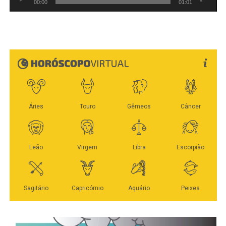
00:00
01:01
cs.srrj@dpf.gov.br
| www.pf.gov.br
(21) 2203-4404 / 4405 / 4406 / 4407
WhatsApp
Facebook
Twitter
Messenger
LinkedIn
Share
Veja Mais:
PF apreende 6 pistolas semi-
automáticas no Aeroporto de Congonhas