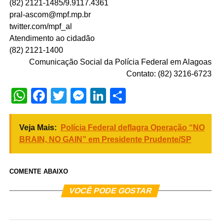
(82) 2121-1485/9.9117.4361
pral-ascom@mpf.mp.br
twitter.com/mpf_al
Atendimento ao cidadão
(82) 2121-1400
Comunicação Social da Polícia Federal em Alagoas
Contato: (82)
3216-6723
WhatsApp
Facebook
Twitter
Messenger
LinkedIn
Share
Veja Mais:
Polícia Federal deflagra Operação “NO
BRAIN, NO GAIN” em Presidente Prudente/SP
COMENTE ABAIXO
VOCÊ PODE GOSTAR