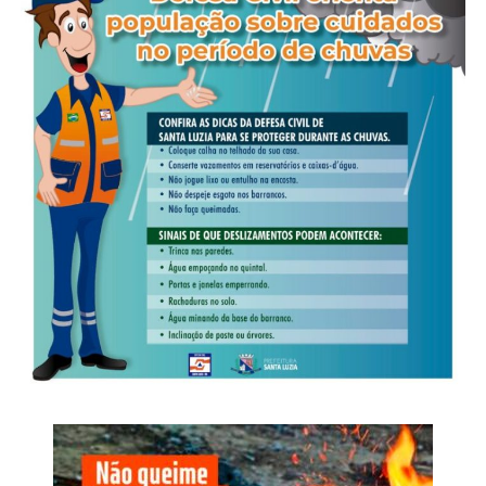
1.231.000,00 como total relacionado ao período
policiais na fronteira com a Bolívia
analisado. O montante de R$ 15.324.000,00 serviu de
parâmetro para o pedido de bloqueio financeiro. Os
registros também continham referências a prestações de
contas, movimentação de grandes quantidades de
Diante dos elementos colhidos, que reforçam os indícios
entorpecentes e distribuição de recursos entre diferentes
da prática de lavagem de capitais, foi determinada a
núcleos.
suspensão das atividades econômicas e financeiras da
empresa, a lacração do estabelecimento e a apreensão
A investigação identificou ainda que o mesmo chip
das máquinas de bingo, da máquina de urso e de outros
atribuído à liderança foi utilizado em sete aparelhos
equipamentos utilizados na exploração de jogos de azar.
celulares diferentes entre setembro de 2025 e março de
2026. A alternância dos terminais indica método de
Investigação
adaptação destinado a contornar apreensões e controles
penitenciários, permitindo a continuidade das
O inquérito instaurado pela Derf de Rondonópolis teve
comunicações clandestinas.
início após a apreensão de um aparelho celular utilizado
por um dos autores de um roubo e incêndio, ocorrido em
Nome da Operação
18 de fevereiro de 2025, em uma padaria localizada no
bairro São Sebastião, em Rondonópolis.
O nome Replay faz referência à repetição das condutas e