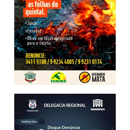
à capacidade de reorganização identificada após as
operações anteriores. A nova fase busca interromper esse
ciclo, responsabilizar os envolvidos, neutralizar o
O crime foi praticado por dois homens armados, que
comando exercido de dentro do cárcere e retirar da
anunciaram o roubo e, em seguida, incendiaram as
estrutura os recursos financeiros e patrimoniais utilizados
dependências da padaria. No decorrer das investigações,
para manter suas atividades
os dois suspeitos foram identificados e tiveram as
respectivas prisões preventivas decretadas pela Justiça.
WhatsApp
Facebook
Twitter
Messenger
LinkedIn
Share
Em maio de 2025, os dois foragidos foram abordados
pela Polícia Rodoviária Federal portando documentos de
identificação falsos. Ambos viajavam como passageiros
de um ônibus interestadual que fazia o trajeto de Cuiabá
(MT) para o Rio de Janeiro (RJ).
Na ocasião, a equipe da Polícia Rodoviária Federal
apreendeu os aparelhos celulares que estavam com os
suspeitos, e o material foi encaminhado à Derf de