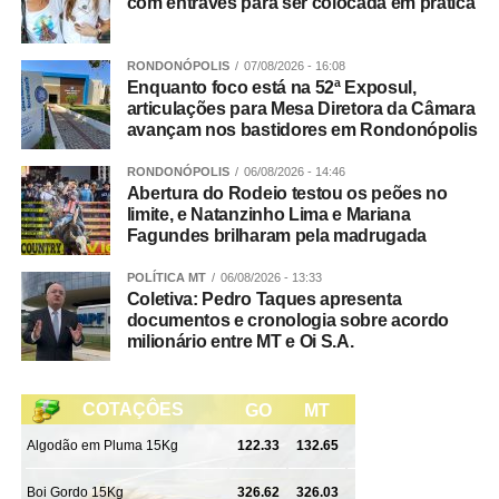
com entraves para ser colocada em prática
As diligências prosseguem para a conclusão das
investigações e finalização do inquérito policial, com o
RONDONÓPOLIS
07/08/2026 - 16:08
consequente indiciamento dos envolvidos.
Enquanto foco está na 52ª Exposul,
articulações para Mesa Diretora da Câmara
avançam nos bastidores em Rondonópolis
RONDONÓPOLIS
06/08/2026 - 14:46
Integração
Abertura do Rodeio testou os peões no
limite, e Natanzinho Lima e Mariana
Participaram da Operação Adsumus equipes da
Fagundes brilharam pela madrugada
Delegacia Especializada de Roubos e Furtos (Derf) de
POLÍTICA MT
06/08/2026 - 13:33
Rondonópolis, com apoio da 1ª Delegacia de Polícia de
Coletiva: Pedro Taques apresenta
Tangará da Serra, da Gerência de Combate ao Crime
documentos e cronologia sobre acordo
Organizado (GCCO) e da Delegacia Especializada de
milionário entre MT e Oi S.A.
Repressão ao Crime Organizado (Draco).
WhatsApp
Facebook
Twitter
Messenger
LinkedIn
Share