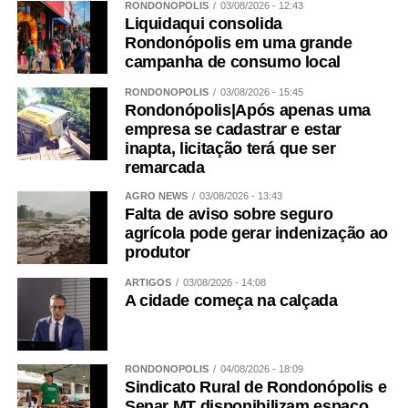
RONDONÓPOLIS
03/08/2026 - 12:43
Liquidaqui consolida
Rondonópolis em uma grande
campanha de consumo local
RONDONÓPOLIS
03/08/2026 - 15:45
Rondonópolis|Após apenas uma
empresa se cadastrar e estar
inapta, licitação terá que ser
remarcada
AGRO NEWS
03/08/2026 - 13:43
Falta de aviso sobre seguro
agrícola pode gerar indenização ao
produtor
ARTIGOS
03/08/2026 - 14:08
A cidade começa na calçada
RONDONÓPOLIS
04/08/2026 - 18:09
Sindicato Rural de Rondonópolis e
Senar MT disponibilizam espaço