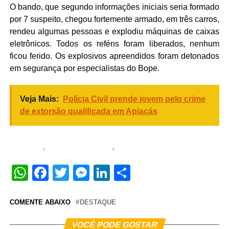
O bando, que segundo informações iniciais seria formado
por 7 suspeito, chegou fortemente armado, em três carros,
rendeu algumas pessoas e explodiu máquinas de caixas
eletrônicos. Todos os reféns foram liberados, nenhum
ficou ferido. Os explosivos apreendidos foram detonados
em segurança por especialistas do Bope.
Veja Mais:
Polícia Civil prende jovem pelo crime
de extorsão qualificada em Apiacás
WhatsApp
Facebook
Twitter
Messenger
LinkedIn
Share
COMENTE ABAIXO
DESTAQUE
VOCÊ PODE GOSTAR