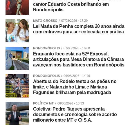
cantor Eduardo Costa brilhando em
exploração de jogos de azar, fraude processual e
Rondonópolis
falsidade ideológica.
MATO GROSSO
07/08/2026 - 17:29
Continuidade
Lei Maria da Penha completa 20 anos ainda
com entraves para ser colocada em prática
As diligências prosseguem para a conclusão das
investigações e finalização do inquérito policial, com o
RONDONÓPOLIS
07/08/2026 - 16:08
consequente indiciamento dos envolvidos.
Enquanto foco está na 52ª Exposul,
articulações para Mesa Diretora da Câmara
avançam nos bastidores em Rondonópolis
RONDONÓPOLIS
06/08/2026 - 14:46
Integração
Abertura do Rodeio testou os peões no
limite, e Natanzinho Lima e Mariana
Participaram da Operação Adsumus equipes da
Fagundes brilharam pela madrugada
Delegacia Especializada de Roubos e Furtos (Derf) de
POLÍTICA MT
06/08/2026 - 13:33
Rondonópolis, com apoio da 1ª Delegacia de Polícia de
Coletiva: Pedro Taques apresenta
Tangará da Serra, da Gerência de Combate ao Crime
documentos e cronologia sobre acordo
Organizado (GCCO) e da Delegacia Especializada de
milionário entre MT e Oi S.A.
Repressão ao Crime Organizado (Draco).