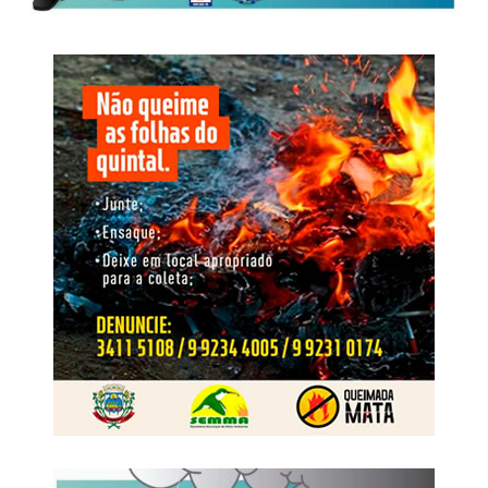
comunicações clandestinas.
início após a apreensão de um aparelho celular utilizado
por um dos autores de um roubo e incêndio, ocorrido em
Nome da Operação
18 de fevereiro de 2025, em uma padaria localizada no
bairro São Sebastião, em Rondonópolis.
O nome Replay faz referência à repetição das condutas e
à capacidade de reorganização identificada após as
operações anteriores. A nova fase busca interromper esse
ciclo, responsabilizar os envolvidos, neutralizar o
O crime foi praticado por dois homens armados, que
comando exercido de dentro do cárcere e retirar da
anunciaram o roubo e, em seguida, incendiaram as
estrutura os recursos financeiros e patrimoniais utilizados
dependências da padaria. No decorrer das investigações,
para manter suas atividades
os dois suspeitos foram identificados e tiveram as
respectivas prisões preventivas decretadas pela Justiça.
WhatsApp
Facebook
Twitter
Messenger
LinkedIn
Share
Em maio de 2025, os dois foragidos foram abordados
pela Polícia Rodoviária Federal portando documentos de
identificação falsos. Ambos viajavam como passageiros
de um ônibus interestadual que fazia o trajeto de Cuiabá
(MT) para o Rio de Janeiro (RJ).