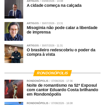
ARTIGOS
03/08/2026 - 14:08
A cidade começa na calçada
ARTIGOS
30/07/2026 - 13:31
Misoginia não pode calar a liberdade
de imprensa
ARTIGOS
30/07/2026 - 11:31
O brasileiro redescobriu o poder da
compra à vista
RONDONÓPOLIS
RONDONÓPOLIS
07/08/2026 - 17:36
Noite de romantismo na 52ª Exposul
com cantor Eduardo Costa brilhando
em Rondonópolis
RONDONÓPOLIS
07/08/2026 - 16:08