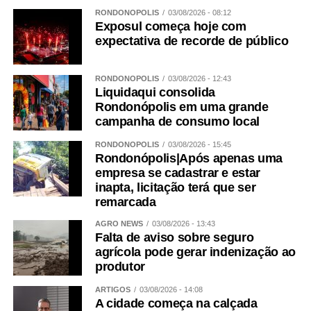
RONDONÓPOLIS
03/08/2026 - 08:12
Exposul começa hoje com
expectativa de recorde de público
RONDONÓPOLIS
03/08/2026 - 12:43
Liquidaqui consolida
Rondonópolis em uma grande
campanha de consumo local
RONDONÓPOLIS
03/08/2026 - 15:45
Rondonópolis|Após apenas uma
empresa se cadastrar e estar
inapta, licitação terá que ser
remarcada
AGRO NEWS
03/08/2026 - 13:43
Falta de aviso sobre seguro
agrícola pode gerar indenização ao
produtor
ARTIGOS
03/08/2026 - 14:08
A cidade começa na calçada