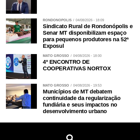
RONDONÓPOLIS
04/08/2026 - 18:09
Sindicato Rural de Rondonópolis e
Senar MT disponibilizam espaço
para pequenos produtores na 52ª
Exposul
MATO GROSSO
04/08/2026 - 18:00
4º ENCONTRO DE
COOPERATIVAS NORTOX
MATO GROSSO
04/08/2026 - 19:53
Municípios de MT debatem
continuidade da regularização
fundiária e seus impactos no
desenvolvimento urbano