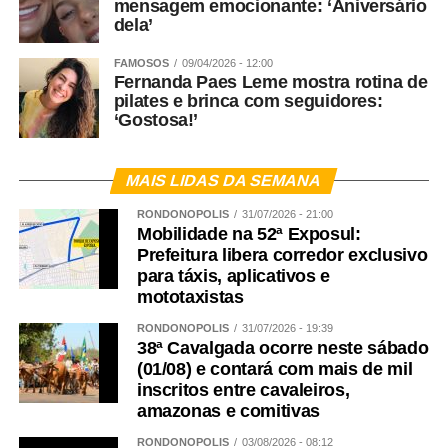
mensagem emocionante: ‘Aniversário
dela’
FAMOSOS
09/04/2026 - 12:00
Fernanda Paes Leme mostra rotina de
pilates e brinca com seguidores:
‘Gostosa!’
MAIS LIDAS DA SEMANA
RONDONÓPOLIS
31/07/2026 - 21:00
Mobilidade na 52ª Exposul:
Prefeitura libera corredor exclusivo
para táxis, aplicativos e
mototaxistas
RONDONÓPOLIS
31/07/2026 - 19:39
38ª Cavalgada ocorre neste sábado
(01/08) e contará com mais de mil
inscritos entre cavaleiros,
amazonas e comitivas
RONDONÓPOLIS
03/08/2026 - 08:12