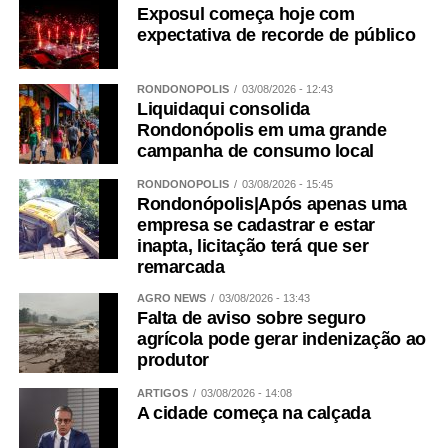
Exposul começa hoje com
expectativa de recorde de público
RONDONÓPOLIS
03/08/2026 - 12:43
Liquidaqui consolida
Rondonópolis em uma grande
campanha de consumo local
RONDONÓPOLIS
03/08/2026 - 15:45
Rondonópolis|Após apenas uma
empresa se cadastrar e estar
inapta, licitação terá que ser
remarcada
AGRO NEWS
03/08/2026 - 13:43
Falta de aviso sobre seguro
agrícola pode gerar indenização ao
produtor
ARTIGOS
03/08/2026 - 14:08
A cidade começa na calçada