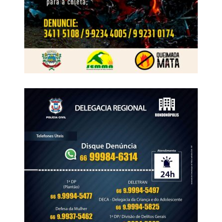
os dois suspeitos foram identificados e tiveram as
WhatsApp
Facebook
Twitter
Messenger
LinkedIn
Share
respectivas prisões preventivas decretadas pela Justiça.
Em maio de 2025, os dois foragidos foram abordados
pela Polícia Rodoviária Federal portando documentos de
identificação falsos. Ambos viajavam como passageiros
de um ônibus interestadual que fazia o trajeto de Cuiabá
(MT) para o Rio de Janeiro (RJ).
Na ocasião, a equipe da Polícia Rodoviária Federal
apreendeu os aparelhos celulares que estavam com os
suspeitos, e o material foi encaminhado à Derf de
Rondonópolis para as providências cabíveis.
A partir da análise do conteúdo extraído dos celulares, os
policiais identificaram a existência de uma célula de
facção com atuação em diversos municípios de Mato