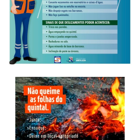
núcleos.
da prática de lavagem de capitais, foi determinada a
suspensão das atividades econômicas e financeiras da
A investigação identificou ainda que o mesmo chip
empresa, a lacração do estabelecimento e a apreensão
atribuído à liderança foi utilizado em sete aparelhos
das máquinas de bingo, da máquina de urso e de outros
celulares diferentes entre setembro de 2025 e março de
equipamentos utilizados na exploração de jogos de azar.
2026. A alternância dos terminais indica método de
adaptação destinado a contornar apreensões e controles
Investigação
penitenciários, permitindo a continuidade das
comunicações clandestinas.
O inquérito instaurado pela Derf de Rondonópolis teve
início após a apreensão de um aparelho celular utilizado
Nome da Operação
por um dos autores de um roubo e incêndio, ocorrido em
18 de fevereiro de 2025, em uma padaria localizada no
O nome Replay faz referência à repetição das condutas e
bairro São Sebastião, em Rondonópolis.
à capacidade de reorganização identificada após as
operações anteriores. A nova fase busca interromper esse
ciclo, responsabilizar os envolvidos, neutralizar o
comando exercido de dentro do cárcere e retirar da
O crime foi praticado por dois homens armados, que
estrutura os recursos financeiros e patrimoniais utilizados
anunciaram o roubo e, em seguida, incendiaram as
para manter suas atividades
dependências da padaria. No decorrer das investigações,