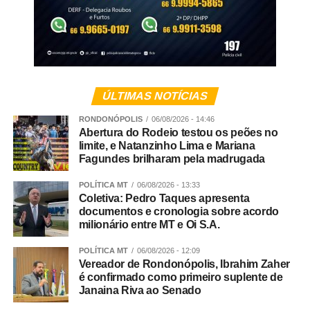
Grosso.
Veja Mais:
Autor de furtos e estelionatos em
Barra do Garças é preso pela Polícia Civil
ÚLTIMAS NOTÍCIAS
RONDONÓPOLIS
06/08/2026 - 14:46
Abertura do Rodeio testou os peões no
Conforme apurado, trata-se de um grupo criminoso que
limite, e Natanzinho Lima e Mariana
atuava nos crimes de tráfico de drogas, extorsão,
Fagundes brilharam pela madrugada
exploração de jogos de azar, fraude processual e
falsidade ideológica.
POLÍTICA MT
06/08/2026 - 13:33
Coletiva: Pedro Taques apresenta
documentos e cronologia sobre acordo
Continuidade
milionário entre MT e Oi S.A.
As diligências prosseguem para a conclusão das
POLÍTICA MT
06/08/2026 - 12:09
investigações e finalização do inquérito policial, com o
Vereador de Rondonópolis, Ibrahim Zaher
é confirmado como primeiro suplente de
consequente indiciamento dos envolvidos.
Janaina Riva ao Senado