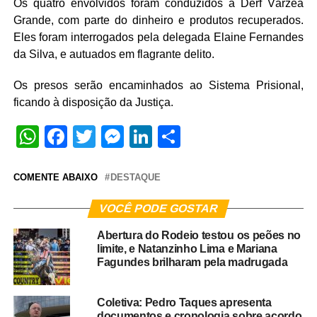
Os quatro envolvidos foram conduzidos à Derf Várzea
Grande, com parte do dinheiro e produtos recuperados.
Eles foram interrogados pela delegada Elaine Fernandes
da Silva, e autuados em flagrante delito.
Os presos serão encaminhados ao Sistema Prisional,
ficando à disposição da Justiça.
WhatsApp
Facebook
Twitter
Messenger
LinkedIn
Share
COMENTE ABAIXO
DESTAQUE
VOCÊ PODE GOSTAR
Abertura do Rodeio testou os peões no
limite, e Natanzinho Lima e Mariana
Fagundes brilharam pela madrugada
Coletiva: Pedro Taques apresenta
documentos e cronologia sobre acordo