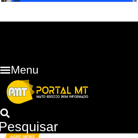
Menu
Pesquisar
AGRO NEWS