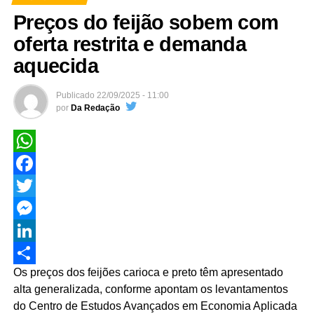
Preços do feijão sobem com
oferta restrita e demanda
aquecida
Publicado
22/09/2025 - 11:00
por
Da Redação
WhatsApp
Facebook
Twitter
Messenger
LinkedIn
Os preços dos feijões carioca e preto têm apresentado
Share
alta generalizada, conforme apontam os levantamentos
do Centro de Estudos Avançados em Economia Aplicada