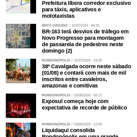
Prefeitura libera corredor exclusivo
para táxis, aplicativos e
mototaxistas
MATO GROSSO
31/07/2026 - 08:00
BR-163 terá desvios de tráfego em
Novo Progresso para montagem
de passarela de pedestres neste
domingo (2)
RONDONÓPOLIS
31/07/2026 - 19:39
38ª Cavalgada ocorre neste sábado
(01/08) e contará com mais de mil
inscritos entre cavaleiros,
amazonas e comitivas
RONDONÓPOLIS
03/08/2026 - 08:12
Exposul começa hoje com
expectativa de recorde de público
RONDONÓPOLIS
03/08/2026 - 12:43
Liquidaqui consolida
Rondonópolis em uma grande