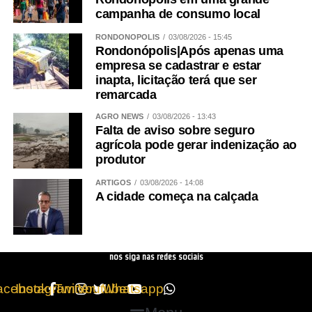
campanha de consumo local
RONDONÓPOLIS
03/08/2026 - 15:45
Rondonópolis|Após apenas uma
empresa se cadastrar e estar
inapta, licitação terá que ser
remarcada
AGRO NEWS
03/08/2026 - 13:43
Falta de aviso sobre seguro
agrícola pode gerar indenização ao
produtor
ARTIGOS
03/08/2026 - 14:08
A cidade começa na calçada
nos siga nas redes sociais
acebook
Instagram
Twitter
Youtube
Whatsapp