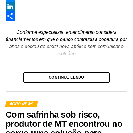
Messenger
LinkedIn
Share
Conforme especialista, entendimento considera
financiamentos em que o banco contratou a cobertura por
anos e deixou de emitir nova apólice sem comunicar o
mutuário
A instituição financeira que contrata automaticamente o
CONTINUE LENDO
seguro agrícola por anos pode responder pelas perdas do
produtor se deixar de emitir a apólice em um novo
financiamento sem aviso prévio. A responsabilização
exige a comprovação de que houve trato sucessivo na
AGRO NEWS
contratação de seguro vinculado ao financiamento,
Com safrinha sob risco,
omissão na contratação seguinte e constatação de
produtor de MT encontrou no
prejuízo na safra financiada.
sorgo uma solução para