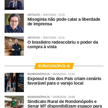
rede interdependente que busca soluções urgentes para
a emergência climática.
ARTIGOS
30/07/2026 - 13:31
Misoginia não pode calar a liberdade
de imprensa
WhatsApp
Facebook
ARTIGOS
30/07/2026 - 11:31
O brasileiro redescobriu o poder da
Twitter
compra à vista
Messenger
LinkedIn
RONDONÓPOLIS
Share
RONDONÓPOLIS
06/08/2026 - 12:01
Exposul e Dia dos Pais criam cenário
favorável para o varejo local
RONDONÓPOLIS
04/08/2026 - 18:09
Sindicato Rural de Rondonópolis e
Senar MT disponibilizam espaço para