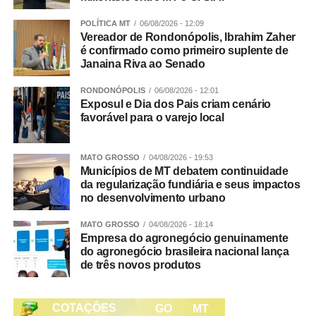
cartel entre as empresas participantes.
POLÍTICA MT
06/08/2026 - 12:09
Vereador de Rondonópolis, Ibrahim Zaher
Proteção da floresta e competitividade do setor
é confirmado como primeiro suplente de
O artigo destaca que a redução do desmatamento está
Janaina Riva ao Senado
relacionada à competitividade de longo prazo do setor
agrícola. A perda de floresta pode afetar serviços
RONDONÓPOLIS
06/08/2026 - 12:01
Exposul e Dia dos Pais criam cenário
ecossistêmicos importantes para a agricultura, como a
favorável para o varejo local
disponibilidade de chuvas e a regulação do clima
regional. Além disso, cadeias produtivas sem
mecanismos de controle de desmatamento podem
MATO GROSSO
04/08/2026 - 19:53
Municípios de MT debatem continuidade
enfrentar desafios diante de mercados que ampliam
da regularização fundiária e seus impactos
exigências ambientais e de rastreabilidade.
no desenvolvimento urbano
MATO GROSSO
04/08/2026 - 18:14
Veja Mais:
Conab prevê recorde na produção de
Empresa do agronegócio genuinamente
grãos na safra 24/25. Soja deve atingir 166,21
do agronegócio brasileira nacional lança
de três novos produtos
milhões de toneladas
Segundo Tiago Reis, especialista em Conservação do