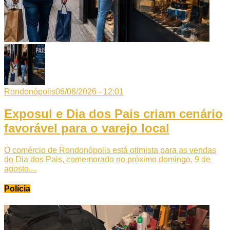
Rondonópolis
06/08/2026 - 12:01
Exposul e Dia dos Pais criam cenário
favorável para o varejo local
O comércio de Rondonópolis está otimista para as vendas
do Dia dos Pais, comemorado no próximo domingo, 9 de
agosto....
Polícia