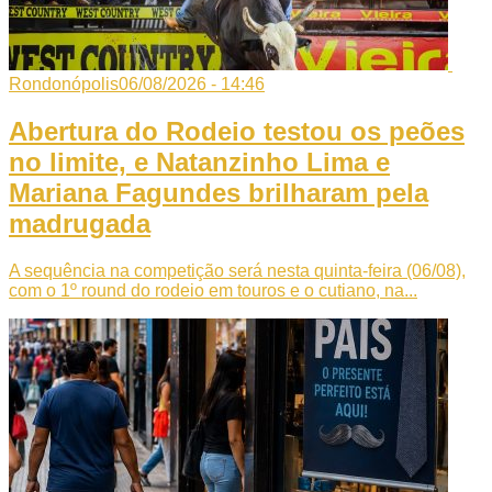
Rondonópolis
06/08/2026 - 14:46
Abertura do Rodeio testou os peões
no limite, e Natanzinho Lima e
Mariana Fagundes brilharam pela
madrugada
A sequência na competição será nesta quinta-feira (06/08),
com o 1º round do rodeio em touros e o cutiano, na...