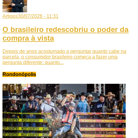
Artigos
30/07/2026 - 11:31
O brasileiro redescobriu o poder da
compra à vista
Depois de anos acostumado a perguntar quanto cabe na
parcela, o consumidor brasileiro começa a fazer uma
pergunta diferente: quanto...
Rondonópolis