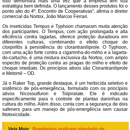
Isso demonstra mais uma vez que a empresa tem sua
estratégia bem definida. O lançamento desses produtos foi o
ponto alto do 4º. Encontro de Cooperativas”, afirma o diretor
comercial da Nortox, João Marcos Ferrari.
Os inseticidas Tempus e Typhoon chamaram muita atenção
dos participantes. O Tempus, com ação prolongada e alta
eficiência contra lagartas, oferece proteção duradoura em
diferentes culturas, combinando o efeito choque do
clorpirifós à persistência do clorantraniliprole. O Typhoon,
com uma ação forte contra a cigarrinha-do-milho e a lagarta-
do-cartucho, é uma mistura exclusiva da Nortox, com amplo
espectro de proteção contra as pragas do milho e efeito de
choque imediato. Os princípios ativos são Clorantraniliprole
e Metomil – OD.
Já o Raker Top, grande destaque, é um herbicida seletivo e
sistêmico de pós-emergência, formulado com os princípios
ativos Nicossulfuron e Tolpiralate. Ele é indicado
especificamente para o controle de plantas daninhas na
cultura do milho. Além disso, conta com a segurança de dois
safeners para um manejo de pós-emergência sem causar
fitotoxicidade.
Veja Mais:
Bombeiros realizam simulado de