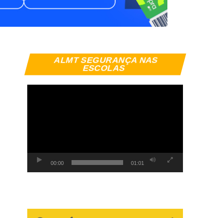
Tocador
ALMT SEGURANÇA NAS
de
ESCOLAS
vídeo
00:00
01:01