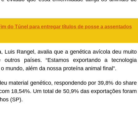
Fim do Túnel para entregar títulos de posse a assentados
, Luis Rangel, avalia que a genética avícola deu muito
e outros países. “Estamos exportando a tecnologia
 mundo, além da nossa proteína animal final”.
deu material genético, respondendo por 39,8% do share
com 18,54%. Um total de 50,9% das exportações foram
lhos (SP).
er
In
re