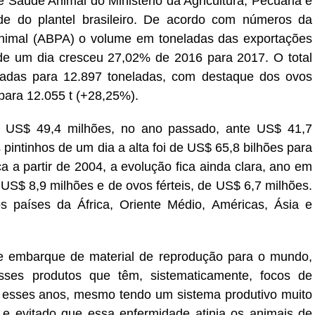
 Saúde Animal do Ministério da Agricultura, Pecuária e
de do plantel brasileiro. De acordo com números da
Animal (ABPA) o volume em toneladas das exportações
s de um dia cresceu 27,02% de 2016 para 2017. O total
adas para 12.897 toneladas, com destaque dos ovos
 para 12.055 t (+28,25%).
iu US$ 49,4 milhões, no ano passado, ante US$ 41,7
 pintinhos de um dia a alta foi de US$ 65,8 bilhões para
ca a partir de 2004, a evolução fica ainda clara, ano em
 US$ 8,9 milhões e de ovos férteis, de US$ 6,7 milhões.
s países da África, Oriente Médio, Américas, Ásia e
de embarque de material de reprodução para o mundo,
ses produtos que têm, sistematicamente, focos de
os esses anos, mesmo tendo um sistema produtivo muito
e evitado que essa enfermidade atinja os animais de