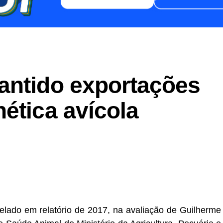
antido exportações
ética avícola
er
In
re
elado em relatório de 2017, na avaliação de Guilherme