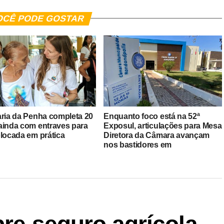
OCÊ PODE GOSTAR
aria da Penha completa 20
Enquanto foco está na 52ª
ainda com entraves para
Exposul, articulações para Mesa
olocada em prática
Diretora da Câmara avançam
nos bastidores em
Rondonópolis
bre seguro agrícola