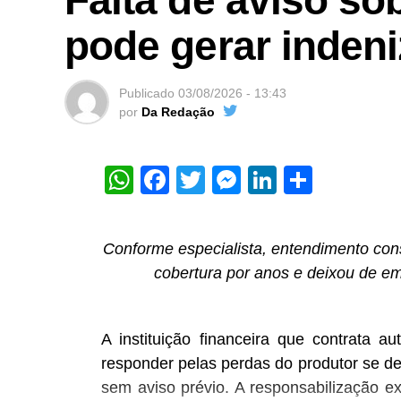
pode gerar inden
Publicado
03/08/2026 - 13:43
por
Da Redação
WhatsApp
Facebook
Twitter
Messenger
LinkedIn
Share
Conforme especialista, entendimento con
cobertura por anos e deixou de em
A instituição financeira que contrata 
responder pelas perdas do produtor se de
sem aviso prévio. A responsabilização e