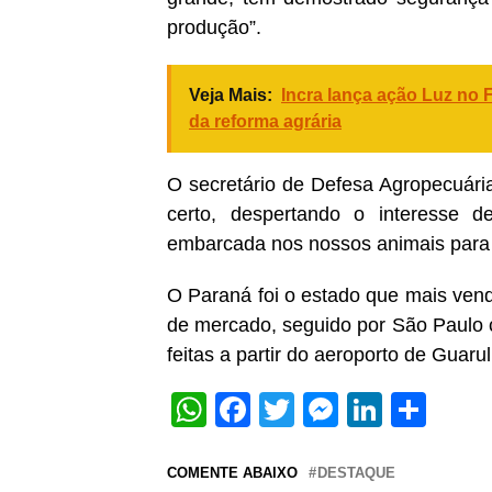
produção”.
Veja Mais:
Incra lança ação Luz no 
da reforma agrária
O secretário de Defesa Agropecuária
certo, despertando o interesse d
embarcada nos nossos animais para o
O Paraná foi o estado que mais ven
de mercado, seguido por São Paulo 
feitas a partir do aeroporto de Guaru
WhatsApp
Facebook
Twitter
Messeng
Linked
Sha
COMENTE ABAIXO
DESTAQUE