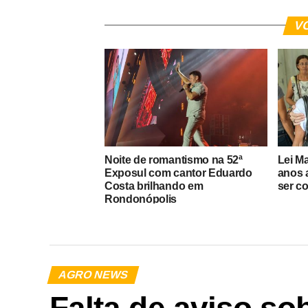
V
Noite de romantismo na 52ª
Lei M
Exposul com cantor Eduardo
anos 
Costa brilhando em
ser c
Rondonópolis
AGRO NEWS
Falta de aviso so