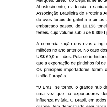
Marques, diretor do Departamento de
Abastecimento, evidencia a
sanida
Associação Brasileira de Proteína 
de ovos férteis de galinha e pinto
embarcado passou de 10.153 tonel
férteis, cujo volume subiu de 9.399 t
A comercialização dos ovos ating
milhões no ano anterior. No caso dos
US$ 69,9 milhões. Pela série históri
que a exportação de pintinhos foi de
Os principais importadores foram o
União Européia.
“O Brasil se tornou o grande hub 
uma vez que há exportadores des
influenza aviária. O Brasil, em tod
grande, tem demostrado segurança 