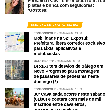
Fernanda Paes Leme mostra rotina de
pilates e brinca com seguidores:
‘Gostosa!’
MAIS LIDAS DA SEMANA
RONDONÓPOLIS
31/07/2026 - 21:00
Mobilidade na 52ª Exposul:
Prefeitura libera corredor exclusivo
para táxis, aplicativos e
mototaxistas
MATO GROSSO
31/07/2026 - 08:00
BR-163 terá desvios de tráfego em
Novo Progresso para montagem
de passarela de pedestres neste
domingo (2)
RONDONÓPOLIS
31/07/2026 - 19:39
38ª Cavalgada ocorre neste sábado
(01/08) e contará com mais de mil
inscritos entre cavaleiros,
amazonas e comitivas