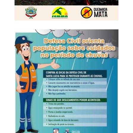
fungicidas.
WhatsApp
Facebook
Twitter
Messenger
LinkedIn
Share