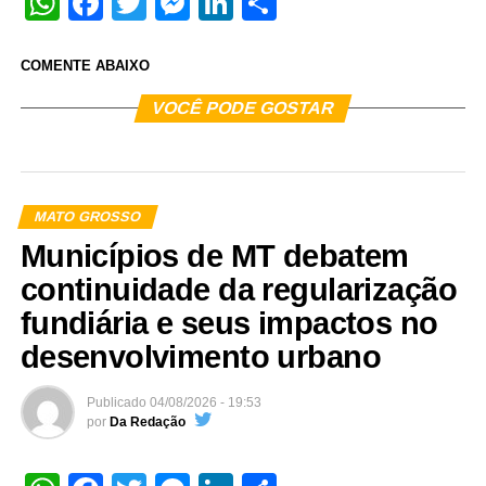
WhatsApp
Facebook
Twitter
Messenger
LinkedIn
Share
COMENTE ABAIXO
VOCÊ PODE GOSTAR
MATO GROSSO
Municípios de MT debatem
continuidade da regularização
fundiária e seus impactos no
desenvolvimento urbano
Publicado
04/08/2026 - 19:53
por
Da Redação