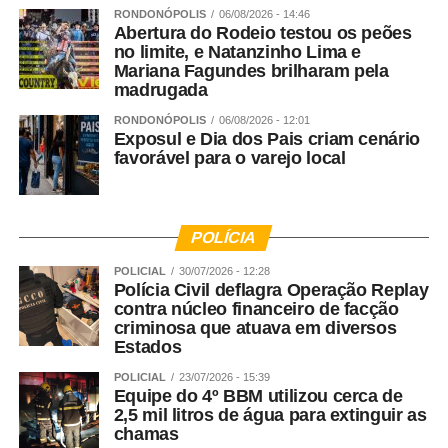
RONDONÓPOLIS
06/08/2026 - 14:46
Abertura do Rodeio testou os peões
no limite, e Natanzinho Lima e
Mariana Fagundes brilharam pela
madrugada
RONDONÓPOLIS
06/08/2026 - 12:01
Exposul e Dia dos Pais criam cenário
favorável para o varejo local
POLÍCIA
POLICIAL
30/07/2026 - 12:28
Polícia Civil deflagra Operação Replay
contra núcleo financeiro de facção
criminosa que atuava em diversos
Estados
POLICIAL
23/07/2026 - 15:39
Equipe do 4º BBM utilizou cerca de
2,5 mil litros de água para extinguir as
chamas