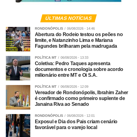
ÚLTIMAS NOTÍCIAS
RONDONÓPOLIS
06/08/2026 - 14:46
Abertura do Rodeio testou os peões no
limite, e Natanzinho Lima e Mariana
Fagundes brilharam pela madrugada
POLÍTICA MT
06/08/2026 - 13:33
Coletiva: Pedro Taques apresenta
documentos e cronologia sobre acordo
milionário entre MT e Oi S.A.
POLÍTICA MT
06/08/2026 - 12:09
Vereador de Rondonópolis, Ibrahim Zaher
é confirmado como primeiro suplente de
Janaina Riva ao Senado
RONDONÓPOLIS
06/08/2026 - 12:01
Exposul e Dia dos Pais criam cenário
favorável para o varejo local