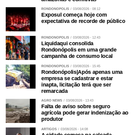
RONDONÓPOLIS
03/08/2026 - 08:12
Exposul começa hoje com
expectativa de recorde de público
RONDONÓPOLIS
03/08/2026 - 12:43
Liquidaqui consolida
Rondonópolis em uma grande
campanha de consumo local
RONDONÓPOLIS
03/08/2026 - 15:45
Rondonópolis|Após apenas uma
empresa se cadastrar e estar
inapta, licitação terá que ser
remarcada
AGRO NEWS
03/08/2026 - 13:43
Falta de aviso sobre seguro
agrícola pode gerar indenização ao
produtor
ARTIGOS
03/08/2026 - 14:08