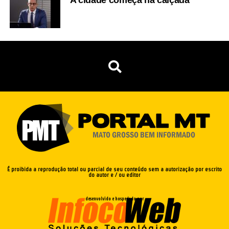
A cidade começa na calçada
É proibida a reprodução total ou parcial de seu conteúdo sem a autorização por escrito
do autor e / ou editor
desenvolvido e hospedado por