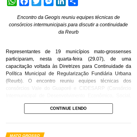
WhatsApp
Facebook
Twitter
Messenger
LinkedIn
Share
Encontro da Geogis reuniu equipes técnicas de
consórcios intermunicipais para discutir a continuidade
da Reurb
Representantes de 19 municípios mato-grossenses
participaram, nesta quarta-feira (29.07), de uma
capacitação voltada às Diretrizes para Continuidade da
Política Municipal de Regularização Fundiária Urbana
(Reurb). O encontro reuniu equipes técnicas dos
consórcios Vale do Guaporé e CIDESARP (Consórcio
Intermunicipal de Desenvolvimento Econômico, Social,
Ambiental e Turístico do Alto do Rio Paraguai) para
CONTINUE LENDO
discutir os desafios da etapa posterior à entrega dos
títulos de propriedade e o fortalecimento das políticas
públicas de regularização fundiária.
MATO GROSSO