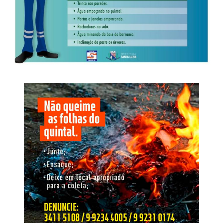
resultados e as perspectivas de crescimento previstas no
planejamento estratégico até 2030. Em seguida, João
Marcos Ferrari destacou a evolução do portfólio da
companhia, abordando investimentos em pesquisa,
inovação, desenvolvimento de produtos, nutrição vegetal
e sementes.
Ao longo do encontro, também foram apresentados
programas voltados às cooperativas, novas estratégias
de manejo em fungicidas, soluções para pastagens,
avanços na área de herbicidas, além de debates técnicos
que promoveram a troca de experiências entre
especialistas da Nortox e representantes das
cooperativas. A programação contou ainda com palestras
de convidados externos, como o economista Igor Barreto,
do Itaú BBA, que apresentou uma análise do cenário
econômico e das perspectivas para o agronegócio, e do
pesquisador Aroldo Marochi, que abordou os desafios
relacionados às doenças nas lavouras e ao manejo com