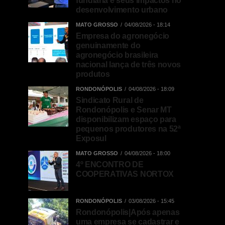
fundiária e seus impactos no
desenvolvimento urbano
MATO GROSSO
04/08/2026 - 18:14
Empresa do agronegócio
genuinamente do
agronegócio brasileira
nacional lança de três novos
produtos
RONDONÓPOLIS
04/08/2026 - 18:09
Sindicato Rural de
Rondonópolis e Senar MT
disponibilizam espaço para
pequenos produtores na 52ª
Exposul
MATO GROSSO
04/08/2026 - 18:00
4º ENCONTRO DE
COOPERATIVAS NORTOX
RONDONÓPOLIS
03/08/2026 - 15:45
Rondonópolis|Após apenas
uma empresa se cadastrar e