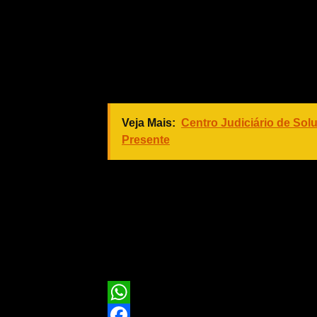
programas desenvolvidos pela secret
O secretário argumenta que é comum
importante para a população que o n
assim dar seguimento àqueles que co
Veja Mais:
Centro Judiciário de Sol
Presente
Com relação aos resultados da elei
Taques sempre defendeu o processo 
publicou o decreto para a transição 
próximo gestor. “O governador agrade
final do mandato cumprindo os seus
WhatsApp