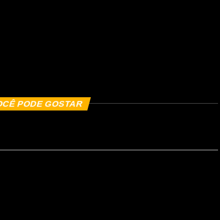
OCÊ PODE GOSTAR
T debatem
egularização