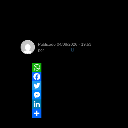
fundiária e seus 
desenvolvimento
Publicado
04/08/2026 - 19:53
por
Da Redação
WhatsApp
Facebook
Twitter
Messenger
LinkedIn
Share
Encontro da Geogis reuniu equipes técni