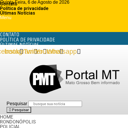
Quinta-Feira, 6 de Agosto de 2026
Contato
Política de privacidade
Últimas Notícias
Menu
CONTATO
POLÍTICA DE PRIVACIDADE
ÚLTIMAS NOTÍCIAS
cebook
Instagram
Twitter
Youtube
Whatsapp
Pesquisar
Pesquisar
HOME
RONDONÓPOLIS
POLICIAL