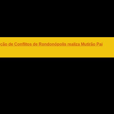
aria, além das ações e entrega de cada um deles.
 haver a descontinuidade de muitos projetos, mas é
ovo gestor entenda a importância de cada um, para
nsiderar positivos.
ução de Conflitos de Rondonópolis realiza Mutirão Pai
ção, Mendonça ressaltou que o governador Pedro
democrático e a decisão das urnas. Por este motivo,
e ainda se posicionou de forma cooperativa com o
ce o trabalho de todos e garante que vai seguir até o
 compromissos”.