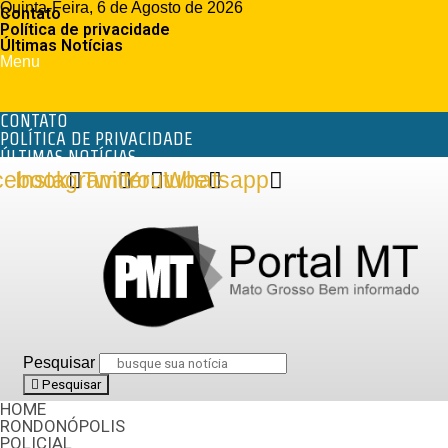
Quinta-Feira, 6 de Agosto de 2026
Contato
Política de privacidade
Últimas Notícias
Menu
CONTATO
POLÍTICA DE PRIVACIDADE
ÚLTIMAS NOTÍCIAS
cebook
Instagram
Twitter
Youtube
Whatsapp
Pesquisar
Pesquisar
HOME
RONDONÓPOLIS
POLICIAL