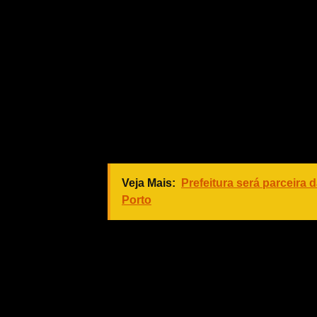
em razão da beleza das araras, colo
formado por professores e técnicos d
Souza levou para o palco a beleza da 
O segundo lugar ficou o grupo Siriri
em 2017 com objetivo inicial de par
forma o grupo que desde então já pa
integrantes.
Veja Mais:
Prefeitura será parceira 
Porto
O terceiro lugar ficou com unidade de
Cuiabana foi criado com o objetivo de 
cuiabana no ambiente escolar. O gr
participou de vários eventos, entre 