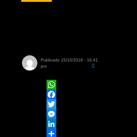
Sete grupos de d
competição e sur
e o público
Publicado
15/10/2018 - 16:41
por
Equipe de Redação
WhatsApp
Facebook
Twitter
Messenger
LinkedIn