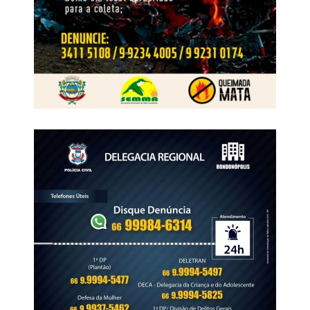
equilibrado, seguro e com boas condições de vida para a
população. O reconhecimento nacional reforça o
protagonismo de Lucas do Rio Verde como referência de
desenvolvimento e bem-estar no país.
Ranking publicado, acesse aqui:
https://www.revistabula.com/157681-as-30-cidades-mais-
felizes-do-brasil-em-2026-ranking-brasileiro-inspirado-
em-criterios-da-onu/
Fonte:
Prefeitura de Lucas do Rio Verde – MT
WhatsApp
Facebook
Twitter
Messenger
LinkedIn
Share