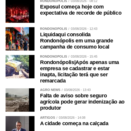
RONDONÓPOLIS
03/08/2026 - 08:12
Exposul começa hoje com
expectativa de recorde de público
RONDONÓPOLIS
03/08/2026 - 12:43
Liquidaqui consolida
Rondonópolis em uma grande
campanha de consumo local
RONDONÓPOLIS
03/08/2026 - 15:45
Rondonópolis|Após apenas uma
empresa se cadastrar e estar
inapta, licitação terá que ser
remarcada
AGRO NEWS
03/08/2026 - 13:43
Falta de aviso sobre seguro
agrícola pode gerar indenização ao
produtor
ARTIGOS
03/08/2026 - 14:08
A cidade começa na calçada