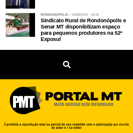
RONDONÓPOLIS
04/08/2026 - 18:09
Sindicato Rural de Rondonópolis e
Senar MT disponibilizam espaço
para pequenos produtores na 52ª
Exposul
É proibida a reprodução total ou parcial de seu conteúdo sem a autorização por escrito
do autor e / ou editor