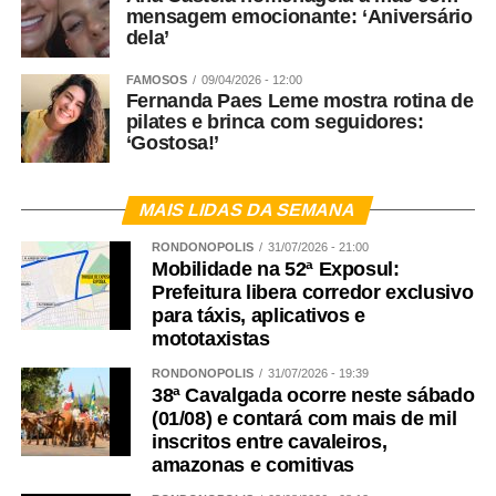
mensagem emocionante: ‘Aniversário
dela’
FAMOSOS
09/04/2026 - 12:00
Fernanda Paes Leme mostra rotina de
pilates e brinca com seguidores:
‘Gostosa!’
MAIS LIDAS DA SEMANA
RONDONÓPOLIS
31/07/2026 - 21:00
Mobilidade na 52ª Exposul:
Prefeitura libera corredor exclusivo
para táxis, aplicativos e
mototaxistas
RONDONÓPOLIS
31/07/2026 - 19:39
38ª Cavalgada ocorre neste sábado
(01/08) e contará com mais de mil
inscritos entre cavaleiros,
amazonas e comitivas