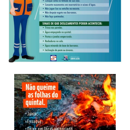
crescimento organizado, geração de oportunidades e
qualidade nos serviços públicos.
Outro ponto relevante do estudo foi o cuidado
metodológico para equilibrar diferenças entre cidades de
portes distintos, evitando distorções comuns em rankings
desse tipo. Isso torna ainda mais significativo o
desempenho de Lucas do Rio Verde, que se posiciona
entre municípios de diferentes regiões do país, muitos
deles reconhecidos historicamente por seus altos índices
de desenvolvimento.
Veja Mais:
Prefeitura disponibiliza novas
oportunidades de Licitação
O resultado evidencia que o município mato-grossense
não apenas cresce economicamente, mas também se
desenvolve e avança na construção de um ambiente