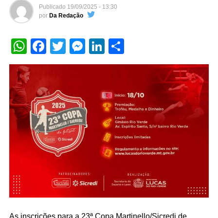
Publicado
19/09/2025 - 13:30
por
Da Redação
WhatsApp
Facebook
Twitter
Messenger
LinkedIn
Share
As inscrições para a 23ª Copa Martinello/Sicredi de