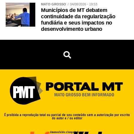
MATO GROSSO
04/08/2026 - 19:53
Municípios de MT debatem
continuidade da regularização
fundiária e seus impactos no
desenvolvimento urbano
É proibida a reprodução total ou parcial de seu conteúdo sem a autorização por escrito
do autor e / ou editor
desenvolvido e hospedado por