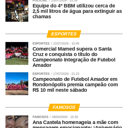
POLICIAL
23/07/2026 - 15:39
WhatsApp
Facebook
Twitter
Messenger
LinkedIn
Share
Equipe do 4º BBM utilizou cerca de
2,5 mil litros de água para extinguir as
chamas
ESPORTES
ESPORTES
22/07/2026 - 15:49
Comercial Mamed supera o Santa
Cruz e conquista o título do
Campeonato Integração de Futebol
Amador
ESPORTES
17/07/2026 - 21:23
Campeonato de Futebol Amador em
Rondonópolis premia campeão com
R$ 10 mil neste sábado
FAMOSOS
FAMOSOS
09/04/2026 - 15:30
Ana Castela homenageia a mãe com
mensagem emocionante: ‘Aniversário