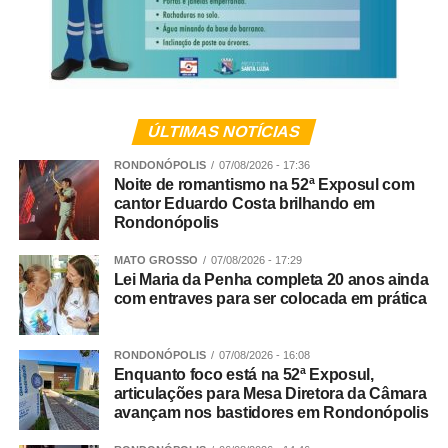
0,1% da arrecadação de apostas esportivas para
esportes de surdos
Limites sem violência
ÚLTIMAS NOTÍCIAS
Para Andreia, estabelecer regras e dizer “não” continua
sendo uma das principais responsabilidades da família. A
RONDONÓPOLIS
07/08/2026 - 17:36
Noite de romantismo na 52ª Exposul com
diferença está na forma como esses limites são
cantor Eduardo Costa brilhando em
apresentados.
Rondonópolis
“Ser firme não significa ser agressivo. Uma atitude
MATO GROSSO
07/08/2026 - 17:29
Lei Maria da Penha completa 20 anos ainda
simples e muito eficaz é abaixar-se para ficar na altura da
com entraves para ser colocada em prática
criança, estabelecer contato visual e falar com uma voz
calma, mas segura. Depois, é importante procurar
compreender o que aconteceu e ajudar a criança a
RONDONÓPOLIS
07/08/2026 - 16:08
Enquanto foco está na 52ª Exposul,
reconhecer e nomear aquilo que está sentindo”, sugere
articulações para Mesa Diretora da Câmara
Andreia.
avançam nos bastidores em Rondonópolis
Segundo ela, acolher emoções como tristeza, medo,