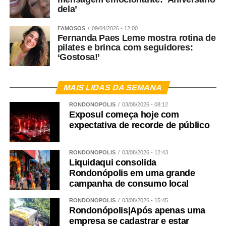
dela’
FAMOSOS
09/04/2026 - 12:00
Fernanda Paes Leme mostra rotina de
pilates e brinca com seguidores:
‘Gostosa!’
MAIS LIDAS DA SEMANA
RONDONÓPOLIS
03/08/2026 - 08:12
Exposul começa hoje com
expectativa de recorde de público
RONDONÓPOLIS
03/08/2026 - 12:43
Liquidaqui consolida
Rondonópolis em uma grande
campanha de consumo local
RONDONÓPOLIS
03/08/2026 - 15:45
Rondonópolis|Após apenas uma
empresa se cadastrar e estar