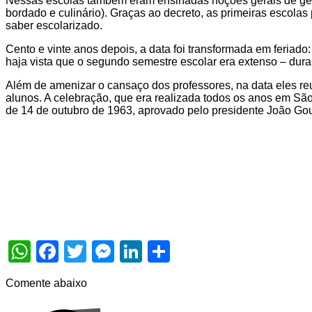
Nessas escolas também eram ensinadas noções gerais de geomet
bordado e culinário). Graças ao decreto, as primeiras escolas
saber escolarizado.
Cento e vinte anos depois, a data foi transformada em feriad
haja vista que o segundo semestre escolar era extenso – dura
Além de amenizar o cansaço dos professores, na data eles r
alunos. A celebração, que era realizada todos os anos em São
de 14 de outubro de 1963, aprovado pelo presidente João Goul
WhatsApp
Facebook
Twitter
Messenger
LinkedIn
Share
Comente abaixo