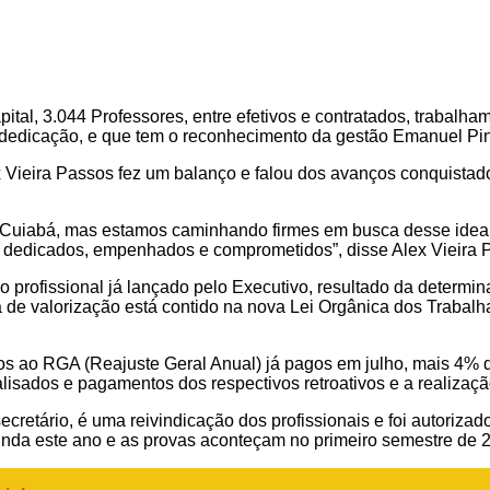
tal, 3.044 Professores, entre efetivos e contratados, trabalham
e dedicação, e que tem o reconhecimento da gestão Emanuel Pin
ex Vieira Passos fez um balanço e falou dos avanços conquista
uiabá, mas estamos caminhando firmes em busca desse ideal 
, dedicados, empenhados e comprometidos”, disse Alex Vieira 
ão profissional já lançado pelo Executivo, resultado da determ
a de valorização está contido na nova Lei Orgânica dos Traba
os ao RGA (Reajuste Geral Anual) já pagos em julho, mais 4% d
lisados e pagamentos dos respectivos retroativos e a realizaçã
cretário, é uma reivindicação dos profissionais e foi autorizad
o ainda este ano e as provas aconteçam no primeiro semestre d