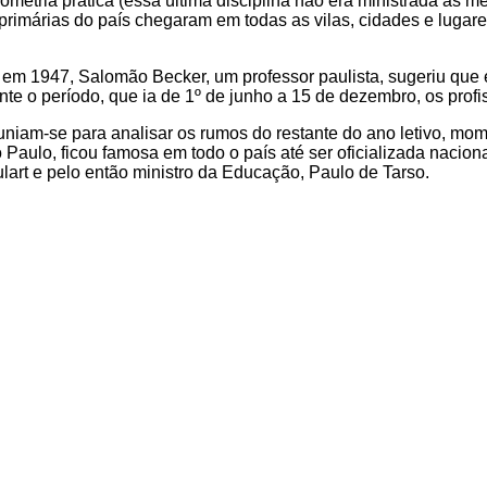
ria prática (essa última disciplina não era ministrada às men
 primárias do país chegaram em todas as vilas, cidades e lugare
o: em 1947, Salomão Becker, um professor paulista, sugeriu que
nte o período, que ia de 1º de junho a 15 de dezembro, os prof
euniam-se para analisar os rumos do restante do ano letivo, 
 Paulo, ficou famosa em todo o país até ser oficializada nacio
art e pelo então ministro da Educação, Paulo de Tarso.