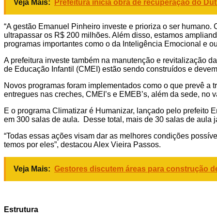
Veja Mais:
Prefeitura inicia obra de recuperação do Dut
“A gestão Emanuel Pinheiro investe e prioriza o ser humano.
ultrapassar os R$ 200 milhões. Além disso, estamos ampliando
programas importantes como o da Inteligência Emocional e out
A prefeitura investe também na manutenção e revitalização da
de Educação Infantil (CMEI) estão sendo construídos e deve
Novos programas foram implementados como o que prevê a troc
entregues nas creches, CMEI’s e EMEB’s, além da sede, no va
E o programa Climatizar é Humanizar, lançado pelo prefeito E
em 300 salas de aula. Desse total, mais de 30 salas de aula
“Todas essas ações visam dar as melhores condições possíve
temos por eles”, destacou Alex Vieira Passos.
Veja Mais:
Gestores discutem áreas para construção d
Estrutura