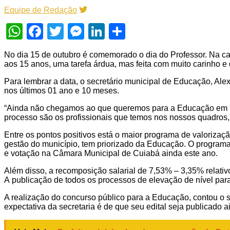
Equipe de Redação
WhatsApp
Facebook
Twitter
Messenger
LinkedIn
Share
No dia 15 de outubro é comemorado o dia do Professor. Na capi
aos 15 anos, uma tarefa árdua, mas feita com muito carinho 
Para lembrar a data, o secretário municipal de Educação, Al
nos últimos 01 ano e 10 meses.
“Ainda não chegamos ao que queremos para a Educação em C
processo são os profissionais que temos nos nossos quadros
Entre os pontos positivos está o maior programa de valorizaç
gestão do município, tem priorizado da Educação. O program
e votação na Câmara Municipal de Cuiabá ainda este ano.
Além disso, a recomposição salarial de 7,53% – 3,35% relativ
A publicação de todos os processos de elevação de nível para
A realização do concurso público para a Educação, contou o se
expectativa da secretaria é de que seu edital seja publicad