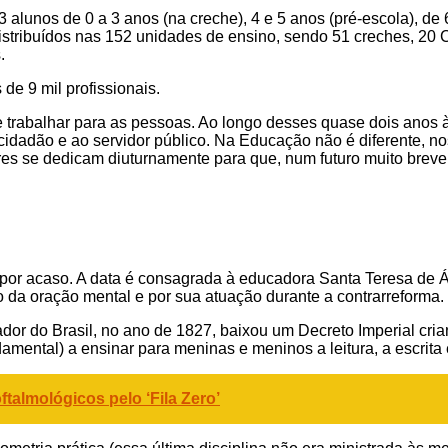
 alunos de 0 a 3 anos (na creche), 4 e 5 anos (pré-escola), de
istribuídos nas 152 unidades de ensino, sendo 51 creches, 20 
.
de 9 mil profissionais.
e trabalhar para as pessoas. Ao longo desses quase dois anos 
cidadão e ao servidor público. Na Educação não é diferente, 
es se dedicam diuturnamente para que, num futuro muito breve, 
por acaso. A data é consagrada à educadora Santa Teresa de Ávil
o da oração mental e por sua atuação durante a contrarreforma.
ador do Brasil, no ano de 1827, baixou um Decreto Imperial cri
mental) a ensinar para meninas e meninos a leitura, a escrita 
talmológicos pelo ‘Fila Zero’