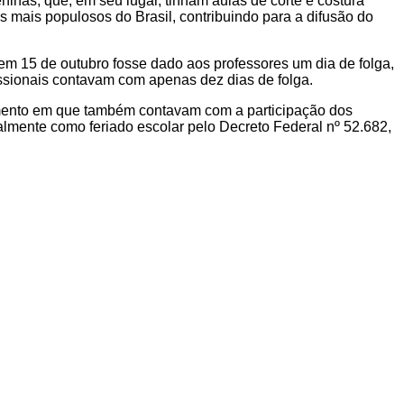
inas, que, em seu lugar, tinham aulas de corte e costura
s mais populosos do Brasil, contribuindo para a difusão do
 em 15 de outubro fosse dado aos professores um dia de folga,
issionais contavam com apenas dez dias de folga.
momento em que também contavam com a participação dos
nalmente como feriado escolar pelo Decreto Federal nº 52.682,