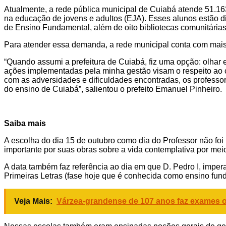
Atualmente, a rede pública municipal de Cuiabá atende 51.163
na educação de jovens e adultos (EJA). Esses alunos estão d
de Ensino Fundamental, além de oito bibliotecas comunitárias
Para atender essa demanda, a rede municipal conta com mais 
“Quando assumi a prefeitura de Cuiabá, fiz uma opção: olhar 
ações implementadas pela minha gestão visam o respeito ao 
com as adversidades e dificuldades encontradas, os professor
do ensino de Cuiabá”, salientou o prefeito Emanuel Pinheiro.
Saiba mais
A escolha do dia 15 de outubro como dia do Professor não foi 
importante por suas obras sobre a vida contemplativa por mei
A data também faz referência ao dia em que D. Pedro I, imper
Primeiras Letras (fase hoje que é conhecida como ensino funda
Veja Mais:
Várzea-grandense de 107 anos faz exames of