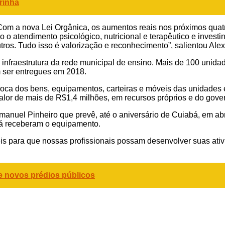
rinha
 Com a nova Lei Orgânica, os aumentos reais nos próximos qua
 o atendimento psicológico, nutricional e terapêutico e invest
ros. Tudo isso é valorização e reconhecimento”, salientou Alex
 infraestrutura da rede municipal de ensino. Mais de 100 unid
m ser entregues em 2018.
a dos bens, equipamentos, carteiras e móveis das unidades esc
lor de mais de R$1,4 milhões, em recursos próprios e do gover
manuel Pinheiro que prevê, até o aniversário de Cuiabá, em abr
 já receberam o equipamento.
is para que nossas profissionais possam desenvolver suas ati
e novos prédios públicos