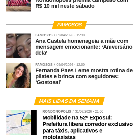
Rondonópolis premia campeão com
R$ 10 mil neste sábado
FAMOSOS
FAMOSOS
09/04/2026 - 15:30
Ana Castela homenageia a mãe com
mensagem emocionante: ‘Aniversário
dela’
FAMOSOS
09/04/2026 - 12:00
Fernanda Paes Leme mostra rotina de
pilates e brinca com seguidores:
‘Gostosa!’
MAIS LIDAS DA SEMANA
RONDONÓPOLIS
31/07/2026 - 21:00
Mobilidade na 52ª Exposul:
Prefeitura libera corredor exclusivo
para táxis, aplicativos e
mototaxistas