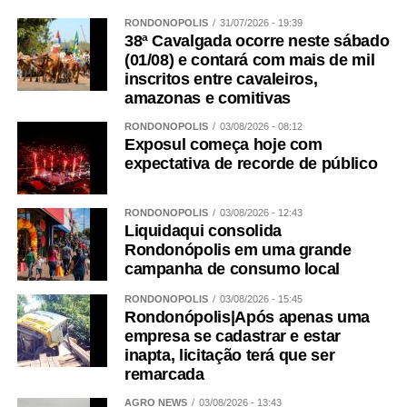
RONDONÓPOLIS
31/07/2026 - 19:39
38ª Cavalgada ocorre neste sábado
(01/08) e contará com mais de mil
inscritos entre cavaleiros,
amazonas e comitivas
RONDONÓPOLIS
03/08/2026 - 08:12
Exposul começa hoje com
expectativa de recorde de público
RONDONÓPOLIS
03/08/2026 - 12:43
Liquidaqui consolida
Rondonópolis em uma grande
campanha de consumo local
RONDONÓPOLIS
03/08/2026 - 15:45
Rondonópolis|Após apenas uma
empresa se cadastrar e estar
inapta, licitação terá que ser
remarcada
AGRO NEWS
03/08/2026 - 13:43