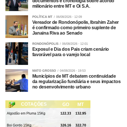
Na próxima partida, o Rondonópolis Hawks joga no dia
documentos e cronologia sobre acordo
milionário entre MT e Oi S.A.
01º de agosto, fora de casa, diante dos Tubarões do
Cerrado, em partida valendo a liderança da regional
POLÍTICA MT
06/08/2026 - 12:09
Cerrado.
Vereador de Rondonópolis, Ibrahim Zaher
é confirmado como primeiro suplente de
Janaina Riva ao Senado
A participação do Rondonópolis Hawks na Superliga
2026 conta com o apoio da Interfibras Internet, Fusio
RONDONÓPOLIS
06/08/2026 - 12:01
Profisio, Dark Rhinos, Renan Simão Fisioterapeuta,
Exposul e Dia dos Pais criam cenário
SECEL, Thiago Silva e os patrocinadores Verde Vale
favorável para o varejo local
restaurante, Ortocenter, Kick Ball, VL Contabilidade,
Anhanguera, Tend Tudo, Cedir, Urolaser, Manjerona
MATO GROSSO
04/08/2026 - 19:53
Pizzaria.
Municípios de MT debatem continuidade
da regularização fundiária e seus impactos
WhatsApp
Facebook
Twitter
Messenger
LinkedIn
Share
no desenvolvimento urbano