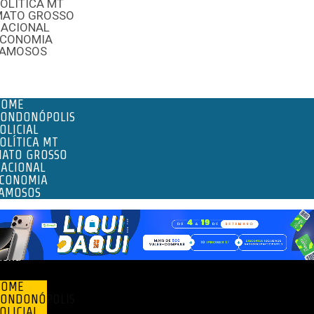
OLÍTICA MT
MATO GROSSO
NACIONAL
ECONOMIA
FAMOSOS
enu
HOME
ONDONÓPOLIS
OLICIAL
OLÍTICA MT
ATO GROSSO
ACIONAL
CONOMIA
AMOSOS
enu
HOME
ONDONÓPOLIS
OLICIAL