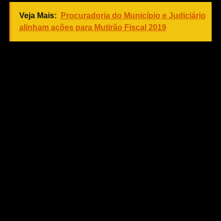
Veja Mais:
Procuradoria do Município e Judiciário
alinham ações para Mutirão Fiscal 2019
Mobilidade das vias do entorno –
Além dessa parte, a
equipe também já realizou a sinalização vertical das vias
do entorno – altura da Avenida Antártica e segue para
Joaquim, Afonso Pena e adjacências, como Mário Palma,
que contemplam o projeto de recuperação de malha
viária da Capital. Esses serviços serão executados até a
região do Centro de Eventos do Pantanal.
Segundo o secretário da Pasta, Antenor Figueiredo, à
medida que a Secretaria de Obras adentra as vias, a
Semob vai realizando a parte de mobilidade. “Mesmo
com as fortes chuvas, temos conseguido avançar nessas
obras, cumprindo com o que determinou o prefeito. É um