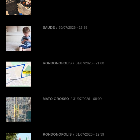
Replay contra núcleo financeiro de
facção criminosa que atuava em
diversos Estados
SAÚDE
30/07/2026 - 13:39
Reta final das férias: uso
prolongado de telas pode
aumentar dores na coluna de
crianças e adolescentes
RONDONÓPOLIS
31/07/2026 - 21:00
Mobilidade na 52ª Exposul:
Prefeitura libera corredor exclusivo
para táxis, aplicativos e
mototaxistas
MATO GROSSO
31/07/2026 - 08:00
BR-163 terá desvios de tráfego em
Novo Progresso para montagem
de passarela de pedestres neste
domingo (2)
RONDONÓPOLIS
31/07/2026 - 19:39