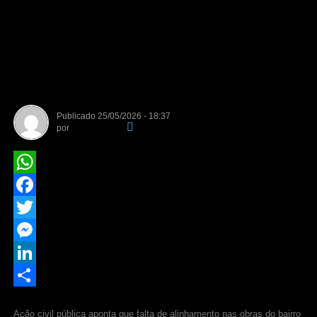
Justiça exige que Prefeitura e
concessionária expliquem
obra de asfalto sem rede de
esgoto em Cuiabá
Publicado
25/05/2026 - 18:37
por
Da Redação
WhatsApp
Facebook
Twitter
Messenger
LinkedIn
Share
Ação civil pública aponta que falta de alinhamento nas obras do bairro