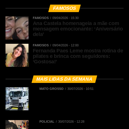
FAMOSOS
FAMOSOS
09/04/2026 - 15:30
Ana Castela homenageia a mãe com
mensagem emocionante: ‘Aniversário
dela’
FAMOSOS
09/04/2026 - 12:00
Fernanda Paes Leme mostra rotina de
pilates e brinca com seguidores:
‘Gostosa!’
MAIS LIDAS DA SEMANA
MATO GROSSO
30/07/2026 - 10:51
BNDES registra R$ 442,5 milhões
em financiamentos aprovados para
renovação de frota de caminhões e
de ônibus em Mato Grosso
POLICIAL
30/07/2026 - 12:28
Polícia Civil deflagra Operação