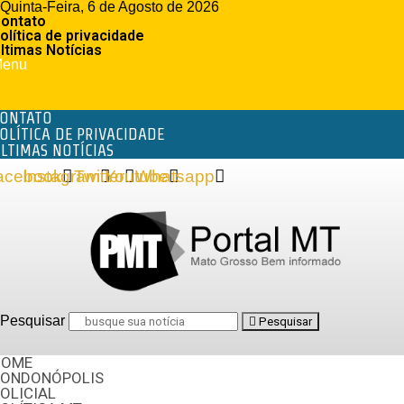
Quinta-Feira, 6 de Agosto de 2026
ontato
olítica de privacidade
ltimas Notícias
enu
ONTATO
OLÍTICA DE PRIVACIDADE
LTIMAS NOTÍCIAS
acebook
Instagram
Twitter
Youtube
Whatsapp
Pesquisar
Pesquisar
HOME
RONDONÓPOLIS
OLICIAL