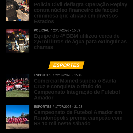
LinkedIn
Polícia Civil deflagra Operação Replay
contra núcleo financeiro de facção
Share
criminosa que atuava em diversos
Estados
POLICIAL
23/07/2026 - 15:39
Equipe do 4º BBM utilizou cerca de
2,5 mil litros de água para extinguir as
chamas
ESPORTES
ESPORTES
22/07/2026 - 15:49
Comercial Mamed supera o Santa
Cruz e conquista o título do
Campeonato Integração de Futebol
Amador
ESPORTES
17/07/2026 - 21:23
Campeonato de Futebol Amador em
Rondonópolis premia campeão com
R$ 10 mil neste sábado