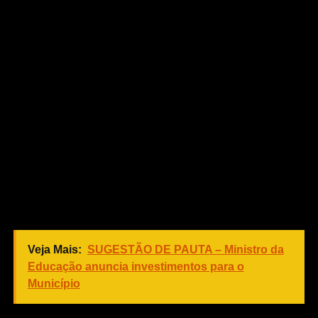
trabalho conjunto e que requer muita atenção e
dedicação, pois estamos lidando com vidas. Por isso, os
agentes de trânsito estão acompanhando todo
andamento, assegurando a segurança de quem trafega
pela área”, diz o secretário.
Antenor também reforça que não foi necessário, para
realização das obras das vias, grandes interferências,
como desvios e bloqueios. “Antes das intervenções foi
realizado um estudo de viabilidade, para que fossem
identificadas quais medidas se faziam necessárias para o
local, devido a movimentação da equipe de Obras pelas
vias. E neste caso, optamos por trabalhar no sistema de
tráfego por uma pista só, para deixar o local transitável,
sem fechar por completo as ruas, evitando grandes
desvios de rotas”, explica.
Veja Mais:
SUGESTÃO DE PAUTA – Ministro da
Educação anuncia investimentos para o
Município