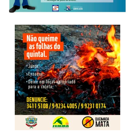
adaptação destinado a contornar apreensões e controles
O inquérito instaurado pela Derf de Rondonópolis teve
penitenciários, permitindo a continuidade das
início após a apreensão de um aparelho celular utilizado
comunicações clandestinas.
por um dos autores de um roubo e incêndio, ocorrido em
18 de fevereiro de 2025, em uma padaria localizada no
Nome da Operação
bairro São Sebastião, em Rondonópolis.
O nome Replay faz referência à repetição das condutas e
à capacidade de reorganização identificada após as
operações anteriores. A nova fase busca interromper esse
O crime foi praticado por dois homens armados, que
ciclo, responsabilizar os envolvidos, neutralizar o
anunciaram o roubo e, em seguida, incendiaram as
comando exercido de dentro do cárcere e retirar da
dependências da padaria. No decorrer das investigações,
estrutura os recursos financeiros e patrimoniais utilizados
os dois suspeitos foram identificados e tiveram as
para manter suas atividades
respectivas prisões preventivas decretadas pela Justiça.
WhatsApp
Facebook
Twitter
Messenger
LinkedIn
Share
Em maio de 2025, os dois foragidos foram abordados
pela Polícia Rodoviária Federal portando documentos de
identificação falsos. Ambos viajavam como passageiros
de um ônibus interestadual que fazia o trajeto de Cuiabá
(MT) para o Rio de Janeiro (RJ).