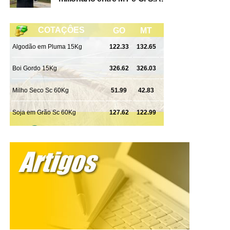
Repressão ao Crime Organizado (Draco).
WhatsApp
Facebook
Twitter
Messenger
LinkedIn
Share