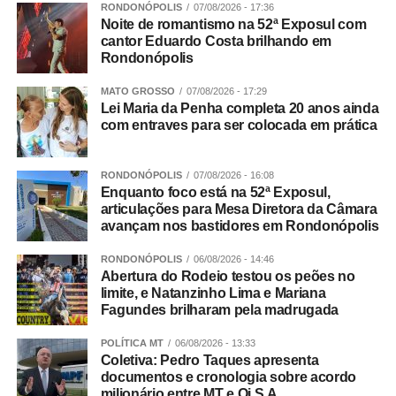
Conforme apurado, trata-se de um grupo criminoso que
RONDONÓPOLIS
07/08/2026 - 17:36
Noite de romantismo na 52ª Exposul com
atuava nos crimes de tráfico de drogas, extorsão,
cantor Eduardo Costa brilhando em
exploração de jogos de azar, fraude processual e
Rondonópolis
falsidade ideológica.
MATO GROSSO
07/08/2026 - 17:29
Continuidade
Lei Maria da Penha completa 20 anos ainda
com entraves para ser colocada em prática
As diligências prosseguem para a conclusão das
investigações e finalização do inquérito policial, com o
RONDONÓPOLIS
07/08/2026 - 16:08
consequente indiciamento dos envolvidos.
Enquanto foco está na 52ª Exposul,
articulações para Mesa Diretora da Câmara
avançam nos bastidores em Rondonópolis
RONDONÓPOLIS
06/08/2026 - 14:46
Integração
Abertura do Rodeio testou os peões no
limite, e Natanzinho Lima e Mariana
Participaram da Operação Adsumus equipes da
Fagundes brilharam pela madrugada
Delegacia Especializada de Roubos e Furtos (Derf) de
POLÍTICA MT
06/08/2026 - 13:33
Rondonópolis, com apoio da 1ª Delegacia de Polícia de
Coletiva: Pedro Taques apresenta
Tangará da Serra, da Gerência de Combate ao Crime
documentos e cronologia sobre acordo
Organizado (GCCO) e da Delegacia Especializada de
milionário entre MT e Oi S.A.