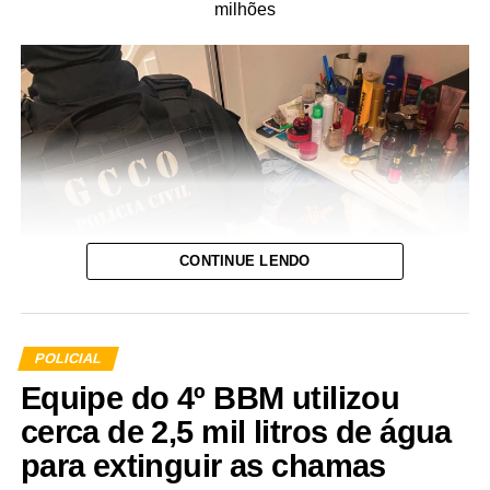
milhões
CONTINUE LENDO
POLICIAL
Equipe do 4º BBM utilizou
A Polícia Civil de Mato Grosso deflagrou, nesta quinta-
cerca de 2,5 mil litros de água
feira (29.7), a Operação Replay para cumprimento de 10
para extinguir as chamas
mandados de prisão preventiva, mandados de busca e