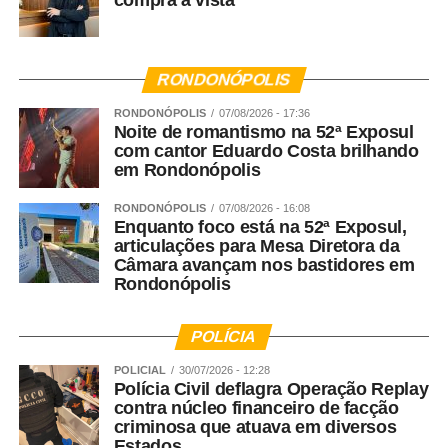
compra à vista
RONDONÓPOLIS
RONDONÓPOLIS
07/08/2026 - 17:36
Noite de romantismo na 52ª Exposul
com cantor Eduardo Costa brilhando
em Rondonópolis
RONDONÓPOLIS
07/08/2026 - 16:08
Enquanto foco está na 52ª Exposul,
articulações para Mesa Diretora da
Câmara avançam nos bastidores em
Rondonópolis
POLÍCIA
POLICIAL
30/07/2026 - 12:28
Polícia Civil deflagra Operação Replay
contra núcleo financeiro de facção
criminosa que atuava em diversos
Estados