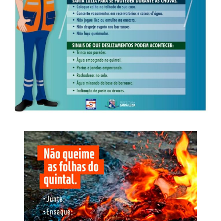
contas, movimentação de grandes quantidades de
Diante dos elementos colhidos, que reforçam os indícios
entorpecentes e distribuição de recursos entre diferentes
da prática de lavagem de capitais, foi determinada a
núcleos.
suspensão das atividades econômicas e financeiras da
empresa, a lacração do estabelecimento e a apreensão
A investigação identificou ainda que o mesmo chip
das máquinas de bingo, da máquina de urso e de outros
atribuído à liderança foi utilizado em sete aparelhos
equipamentos utilizados na exploração de jogos de azar.
celulares diferentes entre setembro de 2025 e março de
2026. A alternância dos terminais indica método de
Investigação
adaptação destinado a contornar apreensões e controles
penitenciários, permitindo a continuidade das
O inquérito instaurado pela Derf de Rondonópolis teve
comunicações clandestinas.
início após a apreensão de um aparelho celular utilizado
por um dos autores de um roubo e incêndio, ocorrido em
Nome da Operação
18 de fevereiro de 2025, em uma padaria localizada no
bairro São Sebastião, em Rondonópolis.
O nome Replay faz referência à repetição das condutas e
à capacidade de reorganização identificada após as
operações anteriores. A nova fase busca interromper esse
ciclo, responsabilizar os envolvidos, neutralizar o
O crime foi praticado por dois homens armados, que
comando exercido de dentro do cárcere e retirar da
anunciaram o roubo e, em seguida, incendiaram as