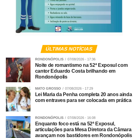
facção com atuação em diversos municípios de Mato
Grosso.
Veja Mais:
Polícia Civil cumpre 75 ordens
judiciais contra facção criminosa que
movimentou mais de R$ 50 milhões com o tráfico
ÚLTIMAS NOTÍCIAS
RONDONÓPOLIS
07/08/2026 - 17:36
Noite de romantismo na 52ª Exposul com
cantor Eduardo Costa brilhando em
Conforme apurado, trata-se de um grupo criminoso que
Rondonópolis
atuava nos crimes de tráfico de drogas, extorsão,
exploração de jogos de azar, fraude processual e
MATO GROSSO
07/08/2026 - 17:29
Lei Maria da Penha completa 20 anos ainda
falsidade ideológica.
com entraves para ser colocada em prática
Continuidade
RONDONÓPOLIS
07/08/2026 - 16:08
As diligências prosseguem para a conclusão das
Enquanto foco está na 52ª Exposul,
articulações para Mesa Diretora da Câmara
investigações e finalização do inquérito policial, com o
avançam nos bastidores em Rondonópolis
consequente indiciamento dos envolvidos.