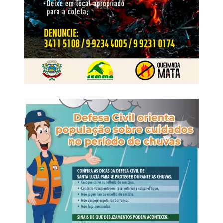
estrutura os recursos financeiros e patrimoniais utilizados
dependências da padaria. No decorrer das investigações,
para manter suas atividades
os dois suspeitos foram identificados e tiveram as
respectivas prisões preventivas decretadas pela Justiça.
WhatsApp
Facebook
Twitter
Messenger
LinkedIn
Share
Em maio de 2025, os dois foragidos foram abordados
pela Polícia Rodoviária Federal portando documentos de
identificação falsos. Ambos viajavam como passageiros
de um ônibus interestadual que fazia o trajeto de Cuiabá
(MT) para o Rio de Janeiro (RJ).
Na ocasião, a equipe da Polícia Rodoviária Federal
apreendeu os aparelhos celulares que estavam com os
suspeitos, e o material foi encaminhado à Derf de
Rondonópolis para as providências cabíveis.
A partir da análise do conteúdo extraído dos celulares, os
policiais identificaram a existência de uma célula de