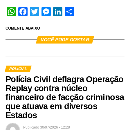
WhatsApp
Facebook
Twitter
Messenger
LinkedIn
Share
COMENTE ABAIXO
VOCÊ PODE GOSTAR
POLICIAL
Polícia Civil deflagra Operação
Replay contra núcleo
financeiro de facção criminosa
que atuava em diversos
Estados
Publicado
30/07/2026 - 12:28