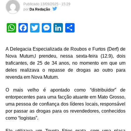
Publicado
13/09/2025 - 15:29
por
Da Redação
WhatsApp
Facebook
Twitter
Messenger
LinkedIn
Share
A Delegacia Especializada de Roubos e Furtos (Derf) de
Nova Mutum,l prendeu, nessa sexta-feira (12.9), dois
traficantes, de 25 de 34 anos, no momento em que um
deles realizava o repasse de drogas ao outro para
revenda em Nova Mutum.
O mais velho é apontado como “distribuidor” de
entorpecentes para uma facção atuante em Mato Grosso,
uma pessoa de confiança dos líderes locais, responsável
por passar as drogas para os revendedores, conhecidos
como “logistas”.
Ele utilizava um Toyota Etios prata, com uma placa