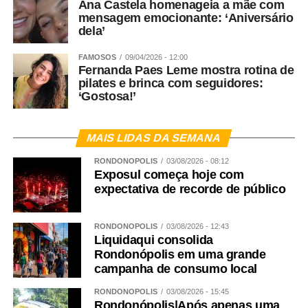
Ana Castela homenageia a mãe com
mensagem emocionante: ‘Aniversário
dela’
FAMOSOS
09/04/2026 - 12:00
Fernanda Paes Leme mostra rotina de
pilates e brinca com seguidores:
‘Gostosa!’
MAIS LIDAS DA SEMANA
RONDONÓPOLIS
03/08/2026 - 08:12
Exposul começa hoje com
expectativa de recorde de público
RONDONÓPOLIS
03/08/2026 - 12:43
Liquidaqui consolida
Rondonópolis em uma grande
campanha de consumo local
RONDONÓPOLIS
03/08/2026 - 15:45
Rondonópolis|Após apenas uma