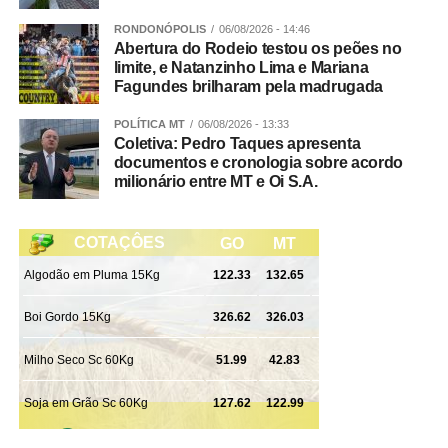
RONDONÓPOLIS
06/08/2026 - 14:46
Abertura do Rodeio testou os peões no
limite, e Natanzinho Lima e Mariana
Integração
Fagundes brilharam pela madrugada
POLÍTICA MT
06/08/2026 - 13:33
Participaram da Operação Adsumus equipes da
Coletiva: Pedro Taques apresenta
Delegacia Especializada de Roubos e Furtos (Derf) de
documentos e cronologia sobre acordo
Rondonópolis, com apoio da 1ª Delegacia de Polícia de
milionário entre MT e Oi S.A.
Tangará da Serra, da Gerência de Combate ao Crime
Organizado (GCCO) e da Delegacia Especializada de
Repressão ao Crime Organizado (Draco).
WhatsApp
Facebook
Twitter
Messenger
LinkedIn
Share