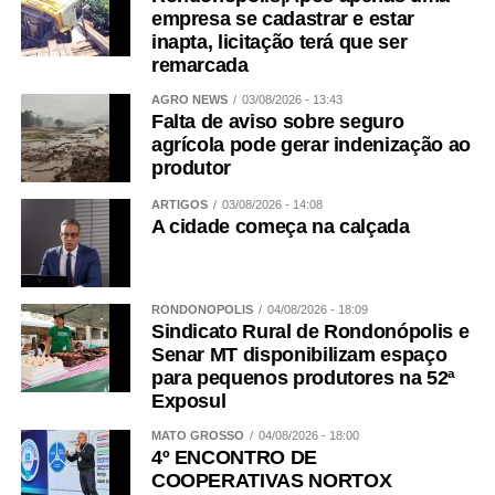
empresa se cadastrar e estar
inapta, licitação terá que ser
remarcada
AGRO NEWS
03/08/2026 - 13:43
Falta de aviso sobre seguro
agrícola pode gerar indenização ao
produtor
ARTIGOS
03/08/2026 - 14:08
A cidade começa na calçada
RONDONÓPOLIS
04/08/2026 - 18:09
Sindicato Rural de Rondonópolis e
Senar MT disponibilizam espaço
para pequenos produtores na 52ª
Exposul
MATO GROSSO
04/08/2026 - 18:00
4º ENCONTRO DE
COOPERATIVAS NORTOX