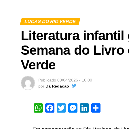
LUCAS DO RIO VERDE
Literatura infanti
Semana do Livro 
Verde
Publicado
09/04/2026 - 16:00
por
Da Redação
WhatsApp
Facebook
Twitter
Messenger
LinkedIn
Share