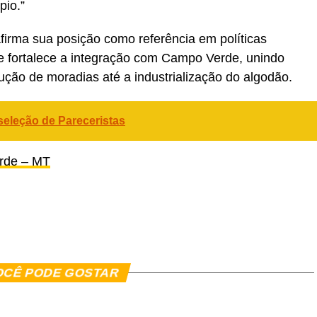
pio.”
firma sua posição como referência em políticas
e fortalece a integração com Campo Verde, unindo
ução de moradias até a industrialização do algodão.
 seleção de Pareceristas
erde – MT
er
In
re
OCÊ PODE GOSTAR