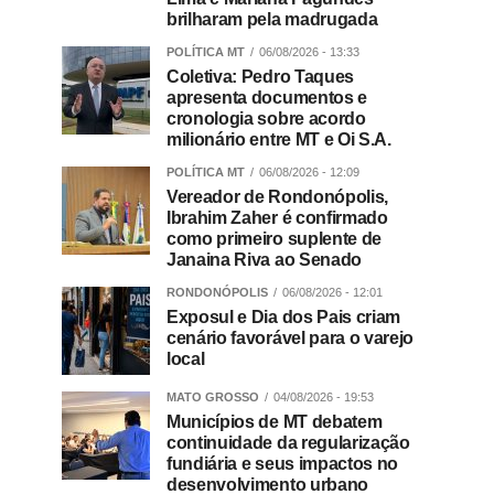
brilharam pela madrugada
POLÍTICA MT
06/08/2026 - 13:33
Coletiva: Pedro Taques
apresenta documentos e
cronologia sobre acordo
milionário entre MT e Oi S.A.
POLÍTICA MT
06/08/2026 - 12:09
Vereador de Rondonópolis,
Ibrahim Zaher é confirmado
como primeiro suplente de
Janaina Riva ao Senado
RONDONÓPOLIS
06/08/2026 - 12:01
Exposul e Dia dos Pais criam
cenário favorável para o varejo
local
MATO GROSSO
04/08/2026 - 19:53
Municípios de MT debatem
continuidade da regularização
fundiária e seus impactos no
desenvolvimento urbano