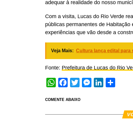
adequar à realidade do nosso municí
Com a visita, Lucas do Rio Verde rea
públicas permanentes de Habitação 
experiências que vão desde a constr
Veja Mais:
Cultura lança edital para
Fonte:
Prefeitura de Lucas do Rio V
WhatsApp
Facebook
Twitter
Messeng
Linked
Sha
COMENTE ABAIXO
V