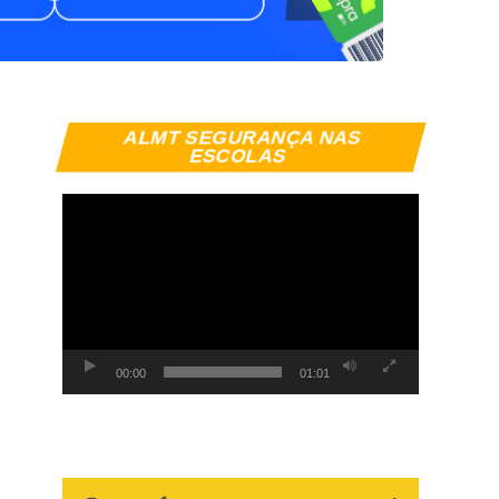
Tocador
ALMT SEGURANÇA NAS
de
ESCOLAS
vídeo
00:00
01:01