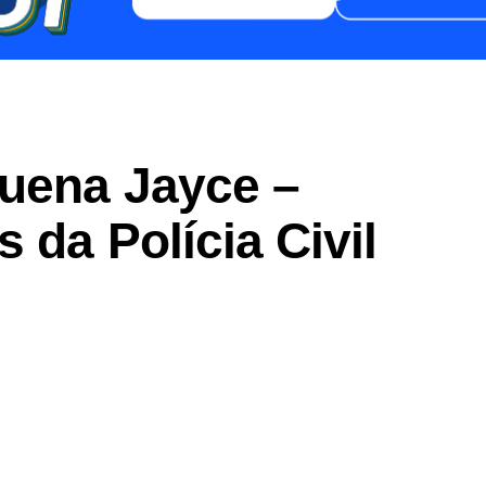
uena Jayce –
 da Polícia Civil
er
In
re