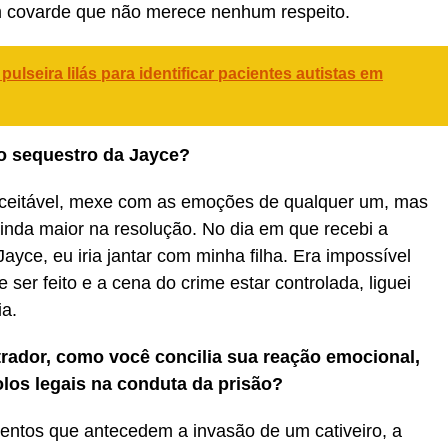
 covarde que não merece nenhum respeito.
lseira lilás para identificar pacientes autistas em
o sequestro da Jayce?
naceitável, mexe com as emoções de qualquer um, mas
nda maior na resolução. No dia em que recebi a
Jayce, eu iria jantar com minha filha. Era impossível
 ser feito e a cena do crime estar controlada, liguei
ia.
rador, como você concilia sua reação emocional,
los legais na conduta da prisão?
ntos que antecedem a invasão de um cativeiro, a