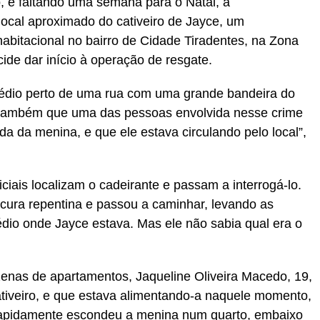
o, e faltando uma semana para o Natal, a
local aproximado do cativeiro de Jayce, um
abitacional no bairro de Cidade Tiradentes, na Zona
cide dar início à operação de resgate.
édio perto de uma rua com uma grande bandeira do
 também que uma das pessoas envolvida nesse crime
a da menina, e que ele estava circulando pelo local”,
ciais localizam o cadeirante e passam a interrogá-lo.
 cura repentina e passou a caminhar, levando as
dio onde Jayce estava. Mas ele não sabia qual era o
enas de apartamentos, Jaqueline Oliveira Macedo, 19,
tiveiro, e que estava alimentando-a naquele momento,
rapidamente escondeu a menina num quarto, embaixo