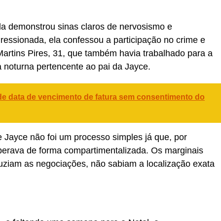
 ela demonstrou sinas claros de nervosismo e
ressionada, ela confessou a participação no crime e
artins Pires, 31, que também havia trabalhado para a
 noturna pertencente ao pai da Jayce.
 de data de vencimento de fatura sem consentimento do
de Jayce não foi um processo simples já que, por
perava de forma compartimentalizada. Os marginais
uziam as negociações, não sabiam a localização exata