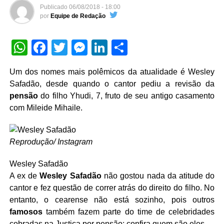
Publicado
06/08/2018 - 18:00
por
Equipe de Redação
WhatsApp
Facebook
Twitter
Messenger
LinkedIn
Share
Um dos nomes mais polêmicos da atualidade é Wesley
Safadão, desde quando o cantor pediu a revisão da
pensão
do filho Yhudi, 7, fruto de seu antigo casamento
com Mileide Mihaile.
Reprodução/ Instagram
Wesley Safadão
A ex de
Wesley Safadão
não gostou nada da atitude do
cantor e fez questão de correr atrás do direito do filho. No
entanto, o cearense não está sozinho, pois outros
famosos
também fazem parte do time de celebridades
cobradas na Justiça por pensão; confira quem são eles.