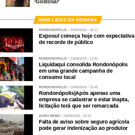
‘Gostosa!’
MAIS LIDAS DA SEMANA
RONDONÓPOLIS
03/08/2026 - 08:12
Exposul começa hoje com expectativa
de recorde de público
RONDONÓPOLIS
03/08/2026 - 12:43
Liquidaqui consolida Rondonópolis
em uma grande campanha de
consumo local
RONDONÓPOLIS
03/08/2026 - 15:45
Rondonópolis|Após apenas uma
empresa se cadastrar e estar inapta,
licitação terá que ser remarcada
AGRO NEWS
03/08/2026 - 13:43
Falta de aviso sobre seguro agrícola
pode gerar indenização ao produtor