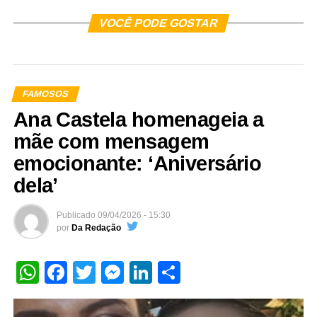
VOCÊ PODE GOSTAR
FAMOSOS
Ana Castela homenageia a
mãe com mensagem
emocionante: ‘Aniversário
dela’
Publicado
09/04/2026 - 15:30
por
Da Redação
WhatsApp
Facebook
Twitter
Messenger
LinkedIn
Share