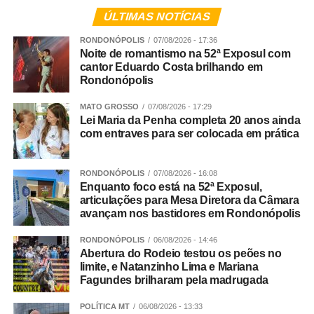
ÚLTIMAS NOTÍCIAS
RONDONÓPOLIS
07/08/2026 - 17:36
Noite de romantismo na 52ª Exposul com
cantor Eduardo Costa brilhando em
Rondonópolis
MATO GROSSO
07/08/2026 - 17:29
Lei Maria da Penha completa 20 anos ainda
com entraves para ser colocada em prática
RONDONÓPOLIS
07/08/2026 - 16:08
Enquanto foco está na 52ª Exposul,
articulações para Mesa Diretora da Câmara
avançam nos bastidores em Rondonópolis
RONDONÓPOLIS
06/08/2026 - 14:46
Abertura do Rodeio testou os peões no
limite, e Natanzinho Lima e Mariana
Fagundes brilharam pela madrugada
POLÍTICA MT
06/08/2026 - 13:33