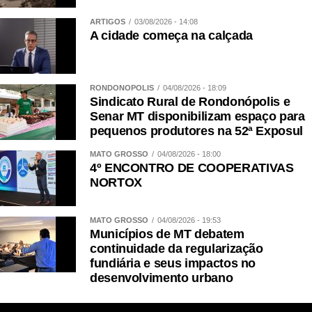
ARTIGOS
03/08/2026 - 14:08
A cidade começa na calçada
RONDONÓPOLIS
04/08/2026 - 18:09
Sindicato Rural de Rondonópolis e
Senar MT disponibilizam espaço para
pequenos produtores na 52ª Exposul
MATO GROSSO
04/08/2026 - 18:00
4º ENCONTRO DE COOPERATIVAS
NORTOX
MATO GROSSO
04/08/2026 - 19:53
Municípios de MT debatem
continuidade da regularização
fundiária e seus impactos no
desenvolvimento urbano