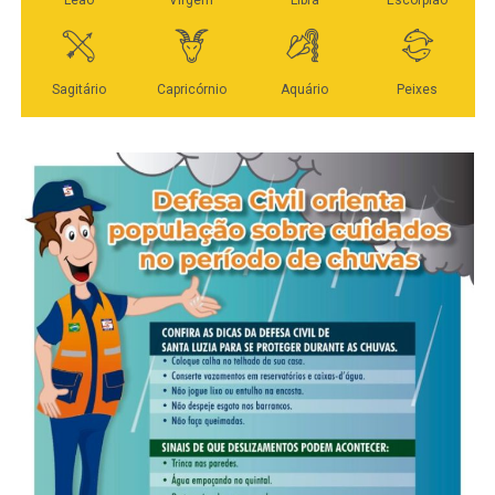
https://www.instagram.com/stories/fabianajustus/3871515
Veja Mais:
Letícia Santiago curte feriado em
Trancoso, no Sul da Bahia e se encanta:
‘paradisíaco’
Fonte:
TOP FAMOSOS
WhatsApp
Facebook
Twitter
Messenger
LinkedIn
Share