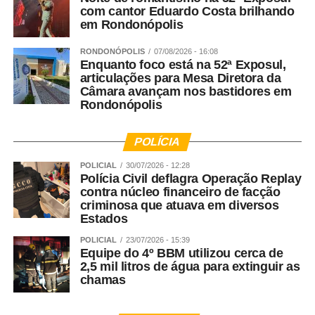
com cantor Eduardo Costa brilhando
em Rondonópolis
RONDONÓPOLIS
07/08/2026 - 16:08
Enquanto foco está na 52ª Exposul,
articulações para Mesa Diretora da
Câmara avançam nos bastidores em
Rondonópolis
POLÍCIA
POLICIAL
30/07/2026 - 12:28
Polícia Civil deflagra Operação Replay
contra núcleo financeiro de facção
criminosa que atuava em diversos
Estados
POLICIAL
23/07/2026 - 15:39
Equipe do 4º BBM utilizou cerca de
2,5 mil litros de água para extinguir as
chamas