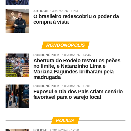
ARTIGOS
30/07/2026 - 11:31
O brasileiro redescobriu o poder da
compra à vista
RONDONÓPOLIS
RONDONÓPOLIS
06/08/2026 - 14:46
Abertura do Rodeio testou os peões
no limite, e Natanzinho Lima e
Mariana Fagundes brilharam pela
madrugada
RONDONÓPOLIS
06/08/2026 - 12:01
Exposul e Dia dos Pais criam cenário
favorável para o varejo local
POLÍCIA
POLICIAL
30/07/2026 - 12:28