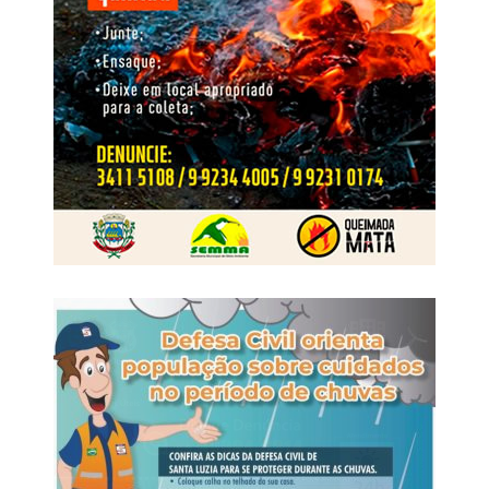
O crime foi praticado por dois homens armados, que
anunciaram o roubo e, em seguida, incendiaram as
dependências da padaria. No decorrer das investigações,
os dois suspeitos foram identificados e tiveram as
respectivas prisões preventivas decretadas pela Justiça.
Em maio de 2025, os dois foragidos foram abordados
pela Polícia Rodoviária Federal portando documentos de
identificação falsos. Ambos viajavam como passageiros
de um ônibus interestadual que fazia o trajeto de Cuiabá
(MT) para o Rio de Janeiro (RJ).
Na ocasião, a equipe da Polícia Rodoviária Federal
apreendeu os aparelhos celulares que estavam com os
suspeitos, e o material foi encaminhado à Derf de
Rondonópolis para as providências cabíveis.