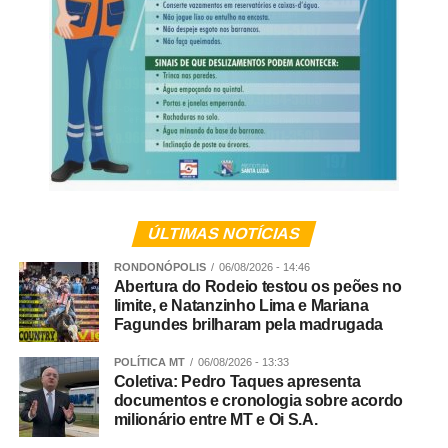
A partir da análise do conteúdo extraído dos celulares, os
policiais identificaram a existência de uma célula de
facção com atuação em diversos municípios de Mato
Grosso.
Veja Mais:
Foragidos da Justiça por corrupção
ativa, roubo e tráfico de drogas são presos pela
Polícia Civil na região metropolitana
ÚLTIMAS NOTÍCIAS
RONDONÓPOLIS
06/08/2026 - 14:46
Abertura do Rodeio testou os peões no
Conforme apurado, trata-se de um grupo criminoso que
limite, e Natanzinho Lima e Mariana
atuava nos crimes de tráfico de drogas, extorsão,
Fagundes brilharam pela madrugada
exploração de jogos de azar, fraude processual e
falsidade ideológica.
POLÍTICA MT
06/08/2026 - 13:33
Coletiva: Pedro Taques apresenta
documentos e cronologia sobre acordo
Continuidade
milionário entre MT e Oi S.A.