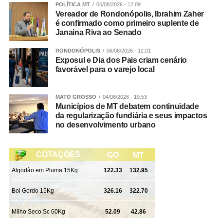
As diligências prosseguem para a conclusão das
POLÍTICA MT
06/08/2026 - 12:09
investigações e finalização do inquérito policial, com o
Vereador de Rondonópolis, Ibrahim Zaher
é confirmado como primeiro suplente de
consequente indiciamento dos envolvidos.
Janaina Riva ao Senado
RONDONÓPOLIS
06/08/2026 - 12:01
Exposul e Dia dos Pais criam cenário
Integração
favorável para o varejo local
Participaram da Operação Adsumus equipes da
MATO GROSSO
04/08/2026 - 19:53
Delegacia Especializada de Roubos e Furtos (Derf) de
Municípios de MT debatem continuidade
Rondonópolis, com apoio da 1ª Delegacia de Polícia de
da regularização fundiária e seus impactos
Tangará da Serra, da Gerência de Combate ao Crime
no desenvolvimento urbano
Organizado (GCCO) e da Delegacia Especializada de
Repressão ao Crime Organizado (Draco).
WhatsApp
Facebook
Twitter
Messenger
LinkedIn
Share