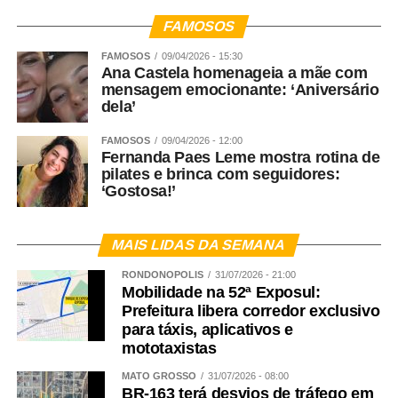
FAMOSOS
FAMOSOS
09/04/2026 - 15:30
Ana Castela homenageia a mãe com
mensagem emocionante: ‘Aniversário
dela’
FAMOSOS
09/04/2026 - 12:00
Fernanda Paes Leme mostra rotina de
pilates e brinca com seguidores:
‘Gostosa!’
MAIS LIDAS DA SEMANA
RONDONÓPOLIS
31/07/2026 - 21:00
Mobilidade na 52ª Exposul:
Prefeitura libera corredor exclusivo
para táxis, aplicativos e
mototaxistas
MATO GROSSO
31/07/2026 - 08:00
BR-163 terá desvios de tráfego em