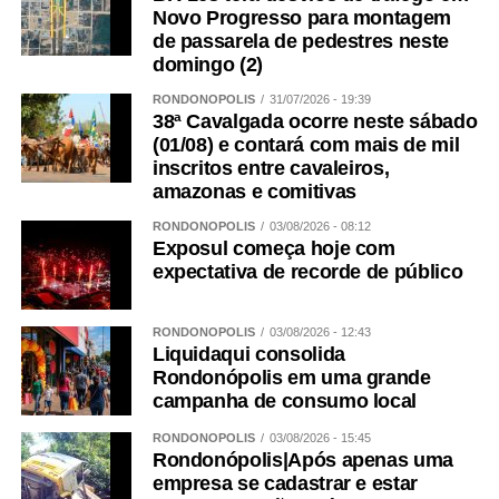
Novo Progresso para montagem
de passarela de pedestres neste
domingo (2)
RONDONÓPOLIS
31/07/2026 - 19:39
38ª Cavalgada ocorre neste sábado
(01/08) e contará com mais de mil
inscritos entre cavaleiros,
amazonas e comitivas
RONDONÓPOLIS
03/08/2026 - 08:12
Exposul começa hoje com
expectativa de recorde de público
RONDONÓPOLIS
03/08/2026 - 12:43
Liquidaqui consolida
Rondonópolis em uma grande
campanha de consumo local
RONDONÓPOLIS
03/08/2026 - 15:45
Rondonópolis|Após apenas uma
empresa se cadastrar e estar