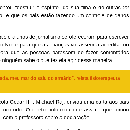
ntou “destruir o espírito” da sua filha e de outras 22
gio, e que os pais estão fazendo um controle de danos
iais e alunos de jornalismo se ofereceram para escrever
o Norte para que as crianças voltassem a acreditar no
ara que as pessoas parassem de fazer comentários
e ninguém sabe o que fez ela agir dessa maneira.
da, meu marido saiu do armário", relata fisioterapeuta
ola Cedar Hill, Michael Raj, enviou uma carta aos pais
o ocorrido. O diretor informou que assim que tomou
u com a professora sobre a declaração.