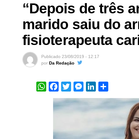
“Depois de três 
marido saiu do ar
fisioterapeuta car
Publicado
23/08/2019 - 12:17
por
Da Redação
WhatsApp
Facebook
Twitter
Messenger
LinkedIn
Share