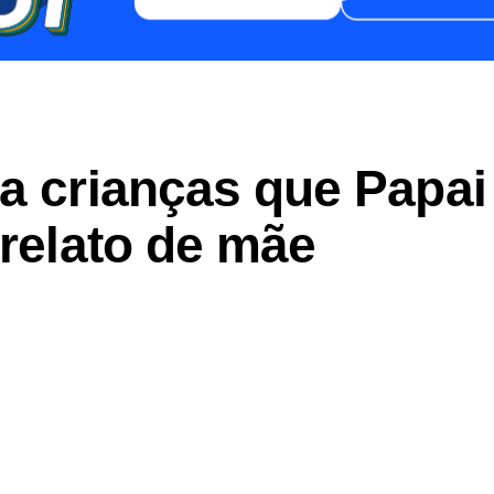
a crianças que Papai
 relato de mãe
er
In
re