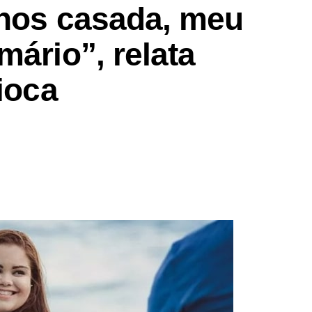
anos casada, meu
mário”, relata
ioca