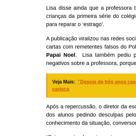
Lisa disse ainda que a professora te
crianças da primeira série do colé
para reparar o ‘estrago’.
A publicação viralizou nas redes soc
cartas com remetentes falsos do Pol
Papai Noel
. Lisa também pediu p
negativos sobre a professora, porqu
Veja Mais:
"Depois de três anos casa
carioca
Após a repercussão, o diretor da esc
dos alunos pedindo desculpas pel
conhecimento da situação, converso