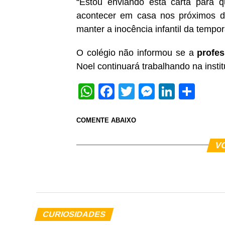
“Estou enviando esta carta para q
acontecer em casa nos próximos d
manter a inocência infantil da tempo
O colégio não informou se a
profe
Noel continuará trabalhando na insti
WhatsApp
Facebook
Twitter
Messeng
Linked
Sha
COMENTE ABAIXO
V
CURIOSIDADES