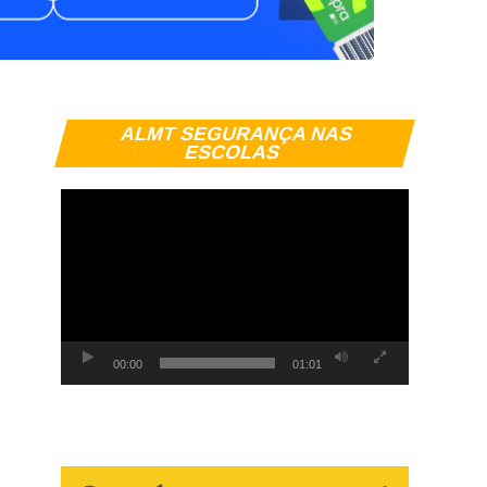
Tocador
ALMT SEGURANÇA NAS
de
ESCOLAS
vídeo
00:00
01:01