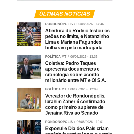
ÚLTIMAS NOTÍCIAS
RONDONÓPOLIS
06/08/2026 - 14:46
Abertura do Rodeio testou os
peões no limite, e Natanzinho
Lima e Mariana Fagundes
brilharam pela madrugada
POLÍTICA MT
06/08/2026 - 13:33
Coletiva: Pedro Taques
apresenta documentos e
cronologia sobre acordo
milionário entre MT e Oi S.A.
POLÍTICA MT
06/08/2026 - 12:09
Vereador de Rondonópolis,
Ibrahim Zaher é confirmado
como primeiro suplente de
Janaina Riva ao Senado
RONDONÓPOLIS
06/08/2026 - 12:01
Exposul e Dia dos Pais criam