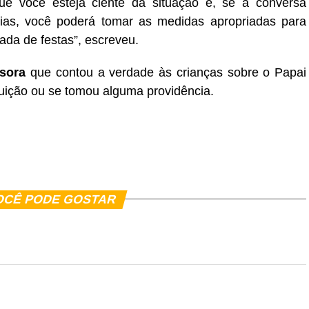
ue você esteja ciente da situação e, se a conversa
ias, você poderá tomar as medidas apropriadas para
rada de festas”, escreveu.
ssora
que contou a verdade às crianças sobre o Papai
tuição ou se tomou alguma providência.
er
In
re
OCÊ PODE GOSTAR