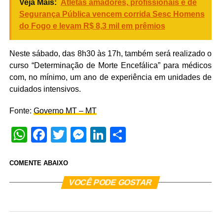
Veja Mais:
Atletas amadores, profissionais e de
Segurança Pública vencem corrida Sesc Homens
do Fogo e levam R$ 8,3 mil em prêmios
Neste sábado, das 8h30 às 17h, também será realizado o
curso “Determinação de Morte Encefálica” para médicos
com, no mínimo, um ano de experiência em unidades de
cuidados intensivos.
Fonte:
Governo MT – MT
WhatsApp
Facebook
Twitter
Messenger
LinkedIn
Share
COMENTE ABAIXO
VOCÊ PODE GOSTAR