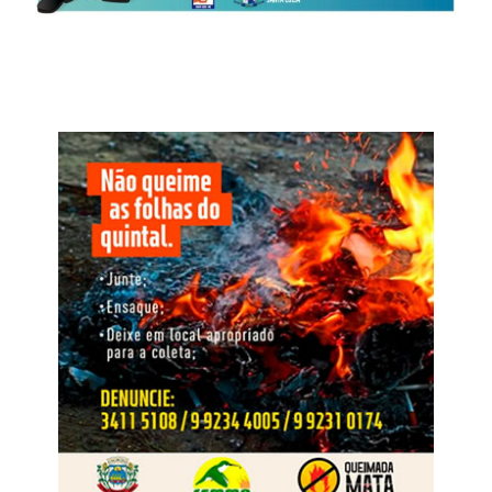
programas voltados às cooperativas, novas estratégias
de manejo em fungicidas, soluções para pastagens,
avanços na área de herbicidas, além de debates técnicos
que promoveram a troca de experiências entre
especialistas da Nortox e representantes das
cooperativas. A programação contou ainda com palestras
de convidados externos, como o economista Igor Barreto,
do Itaú BBA, que apresentou uma análise do cenário
econômico e das perspectivas para o agronegócio, e do
pesquisador Aroldo Marochi, que abordou os desafios
relacionados às doenças nas lavouras e ao manejo com
fungicidas.
WhatsApp
Facebook
Twitter
Messenger
LinkedIn
Share