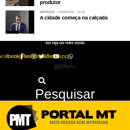
produtor
ARTIGOS
03/08/2026 - 14:08
A cidade começa na calçada
nos siga nas redes sociais
acebook
Instagram
Twitter
Youtube
Whatsapp
Menu
Pesquisar