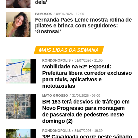
dela’
FAMOSOS
09/04/2026 - 12:00
Fernanda Paes Leme mostra rotina de
pilates e brinca com seguidores:
‘Gostosa!’
MAIS LIDAS DA SEMANA
RONDONÓPOLIS
31/07/2026 - 21:00
Mobilidade na 52ª Exposul:
Prefeitura libera corredor exclusivo
para táxis, aplicativos e
mototaxistas
MATO GROSSO
31/07/2026 - 08:00
BR-163 terá desvios de tráfego em
Novo Progresso para montagem
de passarela de pedestres neste
domingo (2)
RONDONÓPOLIS
31/07/2026 - 19:39
38ª Cavalgada ocorre neste sábado