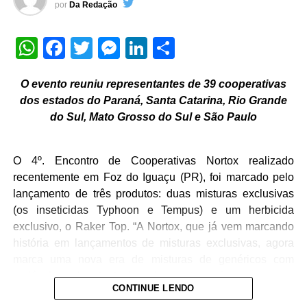
por
Da Redação
assegurados todos os direitos decorrentes da titulação.
WhatsApp
Facebook
Twitter
Messenger
LinkedIn
Share
“O pós-Reurb é uma etapa decisiva. A regularização
precisa continuar sendo acompanhada para que os
municípios consigam integrar essas áreas ao
O evento reuniu representantes de 39 cooperativas
ordenamento urbano, consolidar a segurança jurídica das
dos estados do Paraná, Santa Catarina, Rio Grande
famílias e ampliar os benefícios sociais, urbanísticos e
do Sul, Mato Grosso do Sul e São Paulo
econômicos gerados por esse processo”, afirmou
Pazzeto.
O 4º. Encontro de Cooperativas Nortox realizado
Além de garantir segurança jurídica aos moradores, a
recentemente em Foz do Iguaçu (PR), foi marcado pelo
Regularização Fundiária Urbana tem sido apontada
lançamento de três produtos: duas misturas exclusivas
como um instrumento capaz de reduzir desigualdades e
(os inseticidas Typhoon e Tempus) e um herbicida
impulsionar o desenvolvimento local.
exclusivo, o Raker Top. “A Nortox, que já vem marcando
história em lançamentos de misturas exclusivas, agora
marca uma nova era de misturas de genéricos com
Veja Mais:
Mato Grosso tem roteiro para todo tipo
moléculas sob patente. Isso demonstra mais uma vez que
de folião
CONTINUE LENDO
a empresa tem sua estratégia bem definida. O