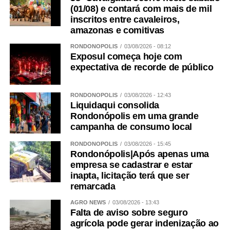
(01/08) e contará com mais de mil
inscritos entre cavaleiros,
amazonas e comitivas
RONDONÓPOLIS
03/08/2026 - 08:12
Exposul começa hoje com
expectativa de recorde de público
RONDONÓPOLIS
03/08/2026 - 12:43
Liquidaqui consolida
Rondonópolis em uma grande
campanha de consumo local
RONDONÓPOLIS
03/08/2026 - 15:45
Rondonópolis|Após apenas uma
empresa se cadastrar e estar
inapta, licitação terá que ser
remarcada
AGRO NEWS
03/08/2026 - 13:43
Falta de aviso sobre seguro
agrícola pode gerar indenização ao