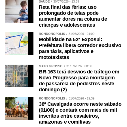
SAÚDE
30/07/2026 - 13:39
Reta final das férias: uso
prolongado de telas pode
aumentar dores na coluna de
crianças e adolescentes
RONDONÓPOLIS
31/07/2026 - 21:00
Mobilidade na 52ª Exposul:
Prefeitura libera corredor exclusivo
para táxis, aplicativos e
mototaxistas
MATO GROSSO
31/07/2026 - 08:00
BR-163 terá desvios de tráfego em
Novo Progresso para montagem
de passarela de pedestres neste
domingo (2)
RONDONÓPOLIS
31/07/2026 - 19:39
38ª Cavalgada ocorre neste sábado
(01/08) e contará com mais de mil
inscritos entre cavaleiros,
amazonas e comitivas