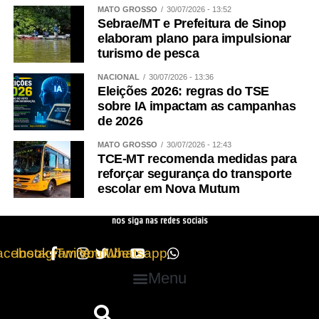
MATO GROSSO
30/07/2026 - 13:52
Sebrae/MT e Prefeitura de Sinop
elaboram plano para impulsionar
turismo de pesca
NACIONAL
30/07/2026 - 13:36
Eleições 2026: regras do TSE
sobre IA impactam as campanhas
de 2026
MATO GROSSO
30/07/2026 - 12:43
TCE-MT recomenda medidas para
reforçar segurança do transporte
escolar em Nova Mutum
nos siga nas redes sociais
acebook
Instagram
Twitter
Youtube
Whatsapp
Menu