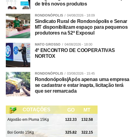
Veja Mais:
EIV é apresentado para novo
de três novos produtos
condomínio residencial em Várzea Grande
RONDONÓPOLIS
04/08/2026 - 18:09
Sindicato Rural de Rondonópolis e Senar
MT disponibilizam espaço para pequenos
Resíduos industriais não são recolhidos de forma alguma
produtores na 52ª Exposul
e devem ter uma destinação específica.
MATO GROSSO
04/08/2026 - 18:00
Confira aqui como funciona cada coleta:
4º ENCONTRO DE COOPERATIVAS
NORTOX
Tá confundindo as coletas? Estas informações aqui
podem te ajudar:
RONDONÓPOLIS
03/08/2026 - 15:45
Rondonópolis|Após apenas uma empresa
Coleta de Resíduos Volumosos:
É esta do calendário.
se cadastrar e estar inapta, licitação terá
Nesta modalidade, feita, mais ou menos, a cada dois
que ser remarcada
meses, de acordo com calendário específico, são
retirados itens como eletrodomésticos velhos e
inservíveis e os resíduos sólidos provenientes da limpeza
de jardim.
Coleta Seletiva:
É a coleta do que não é lixo e pode ter