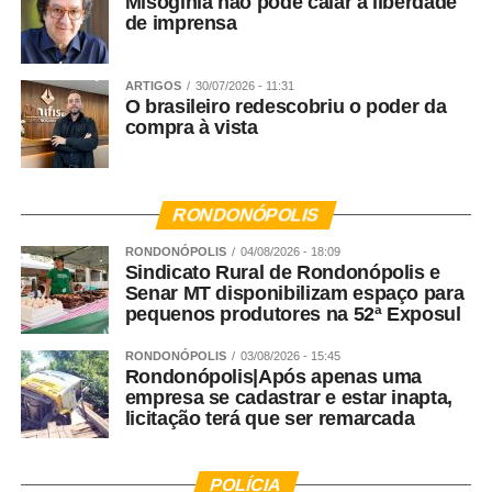
Misoginia não pode calar a liberdade
WhatsApp
de imprensa
Facebook
Twitter
ARTIGOS
30/07/2026 - 11:31
O brasileiro redescobriu o poder da
Messenger
compra à vista
LinkedIn
Share
RONDONÓPOLIS
RONDONÓPOLIS
04/08/2026 - 18:09
Sindicato Rural de Rondonópolis e
Senar MT disponibilizam espaço para
pequenos produtores na 52ª Exposul
RONDONÓPOLIS
03/08/2026 - 15:45
Rondonópolis|Após apenas uma
empresa se cadastrar e estar inapta,
licitação terá que ser remarcada
POLÍCIA