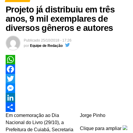
Projeto já distribuiu em três
anos, 9 mil exemplares de
diversos gêneros e autores
Publicado
25/10/2018 - 17:26
por
Equipe de Redação
WhatsApp
Facebook
Twitter
Messenger
LinkedIn
Em comemoração ao Dia
Jorge Pinho
Share
Nacional do Livro (29/10), a
Clique para ampliar
Prefeitura de Cuiabá, Secretaria